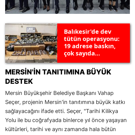
Balıkesir'de dev
tütün operasyonu:
19 adrese baskın,
çok sayıda
bandrolsüz ürün
ele geçirildi
MERSIN'IN TANITIMINA BÜYÜK
DESTEK
Mersin Büyükşehir Belediye Başkanı Vahap
Seçer, projenin Mersin'in tanıtımına büyük katkı
sağlayacağını ifade etti. Seçer, "Tarihi Kilikya
Yolu ile bu coğrafyada binlerce yıl önce yaşayan
kültürleri, tarihi ve aynı zamanda hala bütün