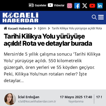
Gazeteler
Videolar
Eğitim
Tarihi Kilikya Yolu yürüyüşe açıldı! Rota 
Kocaeli Haberdar
Tarihi Kilikya Yolu yürüyüşe
açıldı! Rota ve detaylar burada
Mersin'de 5 yıllık çalışma sonucu 'Tarihi Kilikya
Yolu' yürüyüşe açıldı. 550 kilometrelik
güzergah, ören yerleri ve 55 köyden geçiyor.
Peki, Kilikya Yolu'nun rotaları neler? İşte
detaylar...
İclal Erdoğan
17 Mayıs 2025 17:40
17 Ma
iclal@kocaelihaberdar.com.tr
Yayınlanma
G