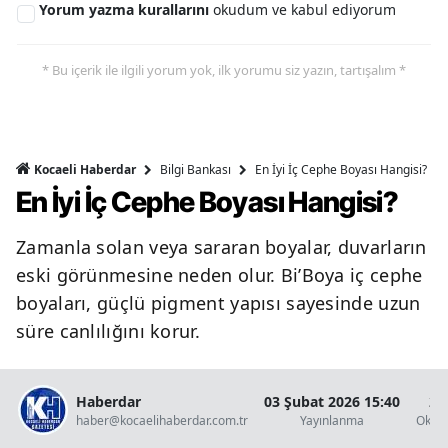
Yorum yazma kurallarını
okudum ve kabul ediyorum
* Bu içerik ile ilgili yorum yok, ilk yorumu siz yazın, tartışalım *
Bilgi Bankası
En İyi İç Cephe Boyası Hangisi?
Kocaeli Haberdar
En İyi İç Cephe Boyası Hangisi?
Zamanla solan veya sararan boyalar, duvarların
eski görünmesine neden olur. Bi’Boya iç cephe
boyaları, güçlü pigment yapısı sayesinde uzun
süre canlılığını korur.
Haberdar
03 Şubat 2026 15:40
2 
haber@kocaelihaberdar.com.tr
Yayınlanma
Okun