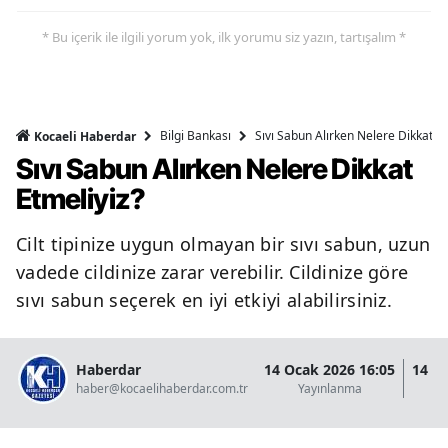
* Bu içerik ile ilgili yorum yok, ilk yorumu siz yazın, tartışalım *
Bilgi Bankası
Sıvı Sabun Alırken Nelere Dikkat Et
Kocaeli Haberdar
Sıvı Sabun Alırken Nelere Dikkat
Etmeliyiz?
Cilt tipinize uygun olmayan bir sıvı sabun, uzun
vadede cildinize zarar verebilir. Cildinize göre
sıvı sabun seçerek en iyi etkiyi alabilirsiniz.
Haberdar
14 Ocak 2026 16:05
14 O
haber@kocaelihaberdar.com.tr
Yayınlanma
G