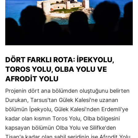
DÖRT FARKLI ROTA: İPEKYOLU,
TOROS YOLU, OLBA YOLU VE
AFRODIT YOLU
Projenin dört ana bölümden oluştuğunu belirten
Durukan, Tarsus'tan Gülek Kalesi'ne uzanan
bölümün İpekyolu, Gülek Kalesi'nden Erdemli'ye
kadar olan kısmın Toros Yolu, Olba bölgesini
kapsayan bölümün Olba Yolu ve Silifke'den
Tisan'a kadar olan sahil şeridinin ise Afrodit Yolu