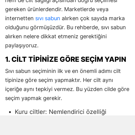
hem de cilt sağlığı açısından doğru seçilmesi
gereken ürünlerdendir. Marketlerde veya
internetten
sıvı sabun
alırken çok sayıda marka
olduğunu görmüşüzdür. Bu rehberde, sıvı sabun
alırken nelere dikkat etmeniz gerektiğini
paylaşıyoruz.
1. CILT TIPINIZE GÖRE SEÇIM YAPIN
Sıvı sabun seçiminin ilk ve en önemli adımı cilt
tipinize göre seçim yapmaktır. Her cilt aynı
içeriğe aynı tepkiyi vermez. Bu yüzden cilde göre
seçim yapmak gerekir.
Kuru ciltler: Nemlendirici özelliği
yüksek, gliserin veya doğal yağlar
içeren sıvı sabunlar tercih edilmelidir.