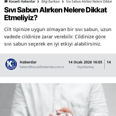
Bilgi Bankası
Sıvı Sabun Alırken Nelere Dikkat Et
Kocaeli Haberdar
Sıvı Sabun Alırken Nelere Dikkat
Etmeliyiz?
Cilt tipinize uygun olmayan bir sıvı sabun, uzun
vadede cildinize zarar verebilir. Cildinize göre
sıvı sabun seçerek en iyi etkiyi alabilirsiniz.
Haberdar
14 Ocak 2026 16:05
14 O
haber@kocaelihaberdar.com.tr
Yayınlanma
G