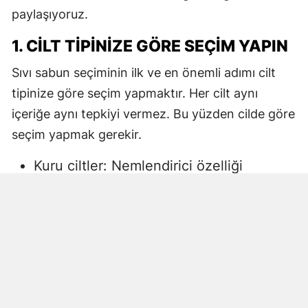
paylaşıyoruz.
1. CILT TIPINIZE GÖRE SEÇIM YAPIN
Sıvı sabun seçiminin ilk ve en önemli adımı cilt
tipinize göre seçim yapmaktır. Her cilt aynı
içeriğe aynı tepkiyi vermez. Bu yüzden cilde göre
seçim yapmak gerekir.
Kuru ciltler: Nemlendirici özelliği
yüksek, gliserin veya doğal yağlar
içeren sıvı sabunlar tercih edilmelidir.
Aksi halde ciltte kuruma, gerginlik ve
pullanma görülebilir.
Yağlı ciltler: Fazla ağır yağlar içermeyen,
cildi kurutmadan arındıran ürünler daha
uygun olacaktır.