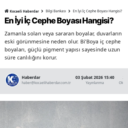
Bilgi Bankası
En İyi İç Cephe Boyası Hangisi?
Kocaeli Haberdar
En İyi İç Cephe Boyası Hangisi?
Zamanla solan veya sararan boyalar, duvarların
eski görünmesine neden olur. Bi’Boya iç cephe
boyaları, güçlü pigment yapısı sayesinde uzun
süre canlılığını korur.
Haberdar
03 Şubat 2026 15:40
2 
haber@kocaelihaberdar.com.tr
Yayınlanma
Okun