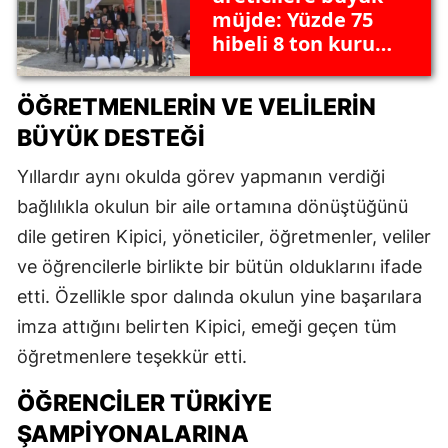
müjde: Yüzde 75
hibeli 8 ton kuru
fasulye tohumu
dağıtıldı
ÖĞRETMENLERIN VE VELILERIN
BÜYÜK DESTEĞI
Yıllardır aynı okulda görev yapmanın verdiği
bağlılıkla okulun bir aile ortamına dönüştüğünü
dile getiren Kipici, yöneticiler, öğretmenler, veliler
ve öğrencilerle birlikte bir bütün olduklarını ifade
etti. Özellikle spor dalında okulun yine başarılara
imza attığını belirten Kipici, emeği geçen tüm
öğretmenlere teşekkür etti.
ÖĞRENCILER TÜRKIYE
ŞAMPIYONALARINA