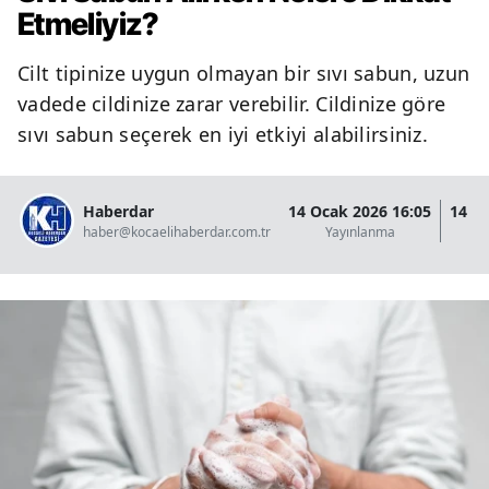
Etmeliyiz?
Cilt tipinize uygun olmayan bir sıvı sabun, uzun
vadede cildinize zarar verebilir. Cildinize göre
sıvı sabun seçerek en iyi etkiyi alabilirsiniz.
Haberdar
14 Ocak 2026 16:05
14 O
haber@kocaelihaberdar.com.tr
Yayınlanma
G