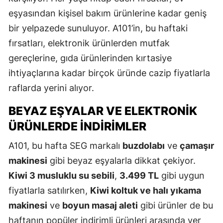
eşyasından kişisel bakım ürünlerine kadar geniş
bir yelpazede sunuluyor. A101’in, bu haftaki
fırsatları, elektronik ürünlerden mutfak
gereçlerine, gıda ürünlerinden kırtasiye
ihtiyaçlarına kadar birçok üründe cazip fiyatlarla
raflarda yerini alıyor.
BEYAZ EŞYALAR VE ELEKTRONIK
ÜRÜNLERDE İNDIRIMLER
A101, bu hafta SEG markalı
buzdolabı
ve
çamaşır
makinesi
gibi beyaz eşyalarla dikkat çekiyor.
Kiwi 3 musluklu su sebili
,
3.499 TL
gibi uygun
fiyatlarla satılırken,
Kiwi koltuk ve halı yıkama
makinesi
ve
boyun masaj aleti
gibi ürünler de bu
haftanın popüler indirimli ürünleri arasında yer