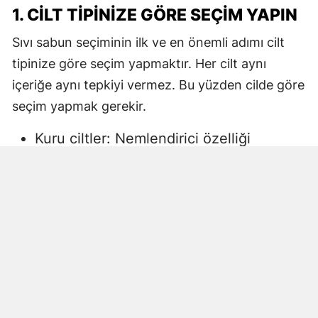
1. CILT TIPINIZE GÖRE SEÇIM YAPIN
Sıvı sabun seçiminin ilk ve en önemli adımı cilt
tipinize göre seçim yapmaktır. Her cilt aynı
içeriğe aynı tepkiyi vermez. Bu yüzden cilde göre
seçim yapmak gerekir.
Kuru ciltler: Nemlendirici özelliği
yüksek, gliserin veya doğal yağlar
içeren sıvı sabunlar tercih edilmelidir.
Aksi halde ciltte kuruma, gerginlik ve
pullanma görülebilir.
Yağlı ciltler: Fazla ağır yağlar içermeyen,
cildi kurutmadan arındıran ürünler daha
uygun olacaktır.
Hassas ciltler: Parfümsüz, alkol
içermeyen ve dermatolojik olarak test