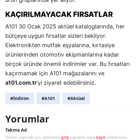
KAÇIRILMAYACAK FIRSATLAR
A101 30 Ocak 2025 aktüel kataloglarında, her
bütçeye uygun fırsatlar sizleri bekliyor.
Elektronikten mutfak eşyalarına, kırtasiye
ürünlerinden otomotiv ekipmanlarına kadar
birçok üründe önemli indirimler var. Bu fırsatları
kaçırmamak için A101 mağazalarını ve
a101.com.tr
'yi ziyaret edebilirsiniz.
#İndirim
#A101
#Aktüel
Yorumlar
Takma Ad
Yorum yapmak için, isterseniz
giriş
yapabilir veya
kayıt
olabilirsiniz.