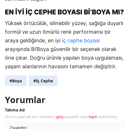
EN İYI İÇ CEPHE BOYASI BI’BOYA MI?
Yüksek örtücülük, silinebilir yüzey, sağlığa duyarlı
formül ve uzun ömürlü renk performansı bir
araya geldiğinde, en iyi
iç cephe boyası
arayışında Bi’Boya güvenilir bir seçenek olarak
öne çıkar. Doğru ürünle yapılan boya uygulaması,
yaşam alanlarının havasını tamamen değiştirir.
#Boya
#İç Cephe
Yorumlar
Takma Ad
Yorum yapmak için, isterseniz
giriş
yapabilir veya
kayıt
olabilirsiniz.