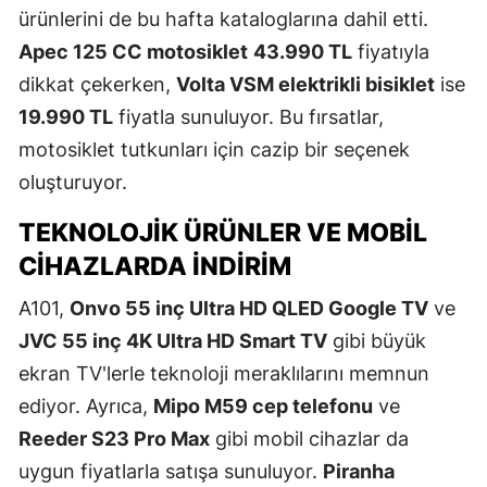
ürünlerini de bu hafta kataloglarına dahil etti.
Apec 125 CC motosiklet
43.990 TL
fiyatıyla
dikkat çekerken,
Volta VSM elektrikli bisiklet
ise
19.990 TL
fiyatla sunuluyor. Bu fırsatlar,
motosiklet tutkunları için cazip bir seçenek
oluşturuyor.
TEKNOLOJIK ÜRÜNLER VE MOBIL
CIHAZLARDA İNDIRIM
A101,
Onvo 55 inç Ultra HD QLED Google TV
ve
JVC 55 inç 4K Ultra HD Smart TV
gibi büyük
ekran TV'lerle teknoloji meraklılarını memnun
ediyor. Ayrıca,
Mipo M59 cep telefonu
ve
Reeder S23 Pro Max
gibi mobil cihazlar da
uygun fiyatlarla satışa sunuluyor.
Piranha