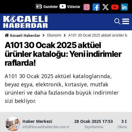
Gazeteler
Videolar
Ekonomi
A101 30 Ocak 2025 aktüel ürünler katal
Kocaeli Haberdar
A101 30 Ocak 2025 aktüel
ürünler kataloğu: Yeni indirimler
raflarda!
A101 30 Ocak 2025 aktüel kataloglarında,
beyaz eşya, elektronik, kırtasiye, mutfak
ürünleri ve daha fazlasında büyük indirimler
sizi bekliyor.
Haber Merkezi
28 Ocak 2025 17:53
3 Da
info@kocaelihaberdar.com.tr
Yayınlanma
Okunma 