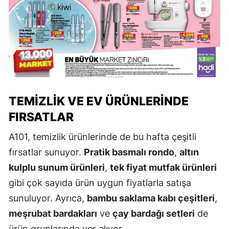
TEMIZLIK VE EV ÜRÜNLERINDE
FIRSATLAR
A101, temizlik ürünlerinde de bu hafta çeşitli
fırsatlar sunuyor.
Pratik basmalı rondo
,
altın
kulplu sunum ürünleri
,
tek fiyat mutfak ürünleri
gibi çok sayıda ürün uygun fiyatlarla satışa
sunuluyor. Ayrıca,
bambu saklama kabı çeşitleri
,
meşrubat bardakları
ve
çay bardağı setleri
de
ürün gruplarında yer alıyor.