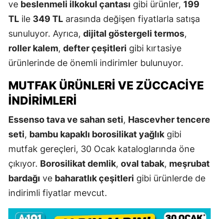
ve
beslenmeli ilkokul çantası
gibi ürünler,
199
TL
ile
349 TL
arasında değişen fiyatlarla satışa
sunuluyor. Ayrıca,
dijital göstergeli termos
,
roller kalem
,
defter çeşitleri
gibi kırtasiye
ürünlerinde de önemli indirimler bulunuyor.
MUTFAK ÜRÜNLERI VE ZÜCCACIYE
İNDIRIMLERI
Essenso tava ve sahan seti
,
Hascevher tencere
seti
,
bambu kapaklı borosilikat yağlık
gibi
mutfak gereçleri, 30 Ocak kataloglarında öne
çıkıyor.
Borosilikat demlik
,
oval tabak
,
meşrubat
bardağı
ve
baharatlık çeşitleri
gibi ürünlerde de
indirimli fiyatlar mevcut.