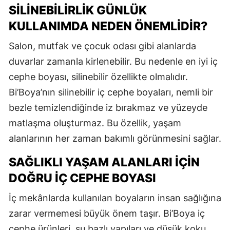
SILINEBILIRLIK GÜNLÜK
KULLANIMDA NEDEN ÖNEMLIDIR?
Salon, mutfak ve çocuk odası gibi alanlarda
duvarlar zamanla kirlenebilir. Bu nedenle en iyi iç
cephe boyası, silinebilir özellikte olmalıdır.
Bi’Boya’nın silinebilir iç cephe boyaları, nemli bir
bezle temizlendiğinde iz bırakmaz ve yüzeyde
matlaşma oluşturmaz. Bu özellik, yaşam
alanlarının her zaman bakımlı görünmesini sağlar.
SAĞLIKLI YAŞAM ALANLARI İÇIN
DOĞRU İÇ CEPHE BOYASI
İç mekânlarda kullanılan boyaların insan sağlığına
zarar vermemesi büyük önem taşır. Bi’Boya iç
cephe ürünleri, su bazlı yapıları ve düşük koku