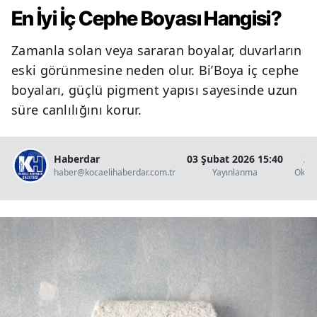
En İyi İç Cephe Boyası Hangisi?
Zamanla solan veya sararan boyalar, duvarların
eski görünmesine neden olur. Bi’Boya iç cephe
boyaları, güçlü pigment yapısı sayesinde uzun
süre canlılığını korur.
Haberdar
03 Şubat 2026 15:40
2 
haber@kocaelihaberdar.com.tr
Yayınlanma
Okun