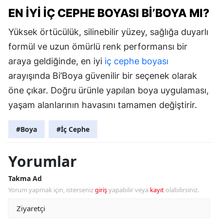
EN İYI İÇ CEPHE BOYASI BI’BOYA MI?
Yüksek örtücülük, silinebilir yüzey, sağlığa duyarlı
formül ve uzun ömürlü renk performansı bir
araya geldiğinde, en iyi
iç cephe boyası
arayışında Bi’Boya güvenilir bir seçenek olarak
öne çıkar. Doğru ürünle yapılan boya uygulaması,
yaşam alanlarının havasını tamamen değiştirir.
#Boya
#İç Cephe
Yorumlar
Takma Ad
Yorum yapmak için, isterseniz
giriş
yapabilir veya
kayıt
olabilirsiniz.