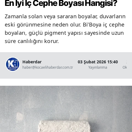
En İyi İç Cephe Boyası Hangisi?
Zamanla solan veya sararan boyalar, duvarların
eski görünmesine neden olur. Bi’Boya iç cephe
boyaları, güçlü pigment yapısı sayesinde uzun
süre canlılığını korur.
Haberdar
03 Şubat 2026 15:40
2 
haber@kocaelihaberdar.com.tr
Yayınlanma
Okun