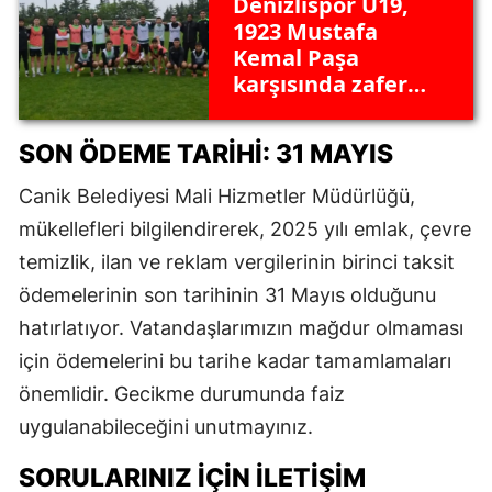
Denizlispor U19,
1923 Mustafa
Kemal Paşa
karşısında zafer
arayacak: Hedef
üst lige yükselmek
SON ÖDEME TARIHI: 31 MAYIS
Canik Belediyesi Mali Hizmetler Müdürlüğü,
mükellefleri bilgilendirerek, 2025 yılı emlak, çevre
temizlik, ilan ve reklam vergilerinin birinci taksit
ödemelerinin son tarihinin 31 Mayıs olduğunu
hatırlatıyor. Vatandaşlarımızın mağdur olmaması
için ödemelerini bu tarihe kadar tamamlamaları
önemlidir. Gecikme durumunda faiz
uygulanabileceğini unutmayınız.
SORULARINIZ İÇIN İLETIŞIM