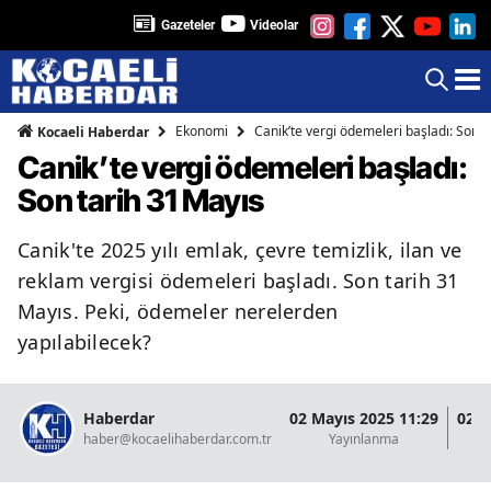
Gazeteler
Videolar
Ekonomi
Canik’te vergi ödemeleri başladı: Son t
Kocaeli Haberdar
Canik’te vergi ödemeleri başladı:
Son tarih 31 Mayıs
Canik'te 2025 yılı emlak, çevre temizlik, ilan ve
reklam vergisi ödemeleri başladı. Son tarih 31
Mayıs. Peki, ödemeler nerelerden
yapılabilecek?
Haberdar
02 Mayıs 2025 11:29
02 M
haber@kocaelihaberdar.com.tr
Yayınlanma