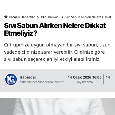
Bilgi Bankası
Sıvı Sabun Alırken Nelere Dikkat Et
Kocaeli Haberdar
Sıvı Sabun Alırken Nelere Dikkat
Etmeliyiz?
Cilt tipinize uygun olmayan bir sıvı sabun, uzun
vadede cildinize zarar verebilir. Cildinize göre
sıvı sabun seçerek en iyi etkiyi alabilirsiniz.
Haberdar
14 Ocak 2026 16:05
14 O
haber@kocaelihaberdar.com.tr
Yayınlanma
G