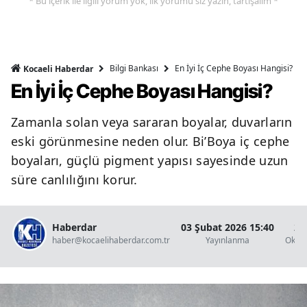
* Bu içerik ile ilgili yorum yok, ilk yorumu siz yazın, tartışalım *
Bilgi Bankası
En İyi İç Cephe Boyası Hangisi?
Kocaeli Haberdar
En İyi İç Cephe Boyası Hangisi?
Zamanla solan veya sararan boyalar, duvarların
eski görünmesine neden olur. Bi’Boya iç cephe
boyaları, güçlü pigment yapısı sayesinde uzun
süre canlılığını korur.
Haberdar
03 Şubat 2026 15:40
2 
haber@kocaelihaberdar.com.tr
Yayınlanma
Okun