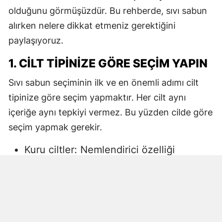
olduğunu görmüşüzdür. Bu rehberde, sıvı sabun
alırken nelere dikkat etmeniz gerektiğini
paylaşıyoruz.
1. CILT TIPINIZE GÖRE SEÇIM YAPIN
Sıvı sabun seçiminin ilk ve en önemli adımı cilt
tipinize göre seçim yapmaktır. Her cilt aynı
içeriğe aynı tepkiyi vermez. Bu yüzden cilde göre
seçim yapmak gerekir.
Kuru ciltler: Nemlendirici özelliği
yüksek, gliserin veya doğal yağlar
içeren sıvı sabunlar tercih edilmelidir.
Aksi halde ciltte kuruma, gerginlik ve
pullanma görülebilir.
Yağlı ciltler: Fazla ağır yağlar içermeyen,