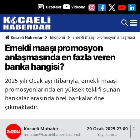
Gazeteler
Videolar
Ekonomi
Emekli maaşı promosyon anlaşmasında 
Kocaeli Haberdar
Emekli maaşı promosyon
anlaşmasında en fazla veren
banka hangisi?
2025 yılı Ocak ayı itibarıyla, emekli maaşı
promosyonlarında en yüksek teklifi sunan
bankalar arasında özel bankalar öne
çıkmaktadır.
Kocaeli Muhabir
29 Ocak 2025 23:00
29 
muhabir@kocaelihaberdar.com.tr
Yayınlanma