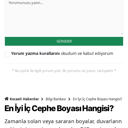
GÖNDER
Yorum yazma kurallarını
okudum ve kabul ediyorum
* Bu içerik ile ilgili yorum yok, ilk yorumu siz yazın, tartışalım *
Bilgi Bankası
En İyi İç Cephe Boyası Hangisi?
Kocaeli Haberdar
En İyi İç Cephe Boyası Hangisi?
Zamanla solan veya sararan boyalar, duvarların