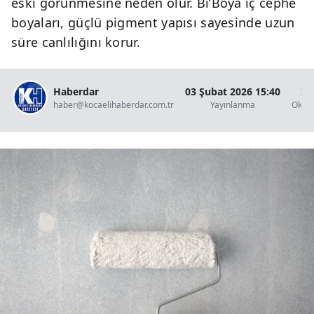
eski görünmesine neden olur. Bi’Boya iç cephe
boyaları, güçlü pigment yapısı sayesinde uzun
süre canlılığını korur.
Haberdar
03 Şubat 2026 15:40
2 
haber@kocaelihaberdar.com.tr
Yayınlanma
Okun