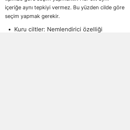
içeriğe aynı tepkiyi vermez. Bu yüzden cilde göre
seçim yapmak gerekir.
Kuru ciltler: Nemlendirici özelliği
yüksek, gliserin veya doğal yağlar
içeren sıvı sabunlar tercih edilmelidir.
Aksi halde ciltte kuruma, gerginlik ve
pullanma görülebilir.
Yağlı ciltler: Fazla ağır yağlar içermeyen,
cildi kurutmadan arındıran ürünler daha
uygun olacaktır.
Hassas ciltler: Parfümsüz, alkol
içermeyen ve dermatolojik olarak test
edilmiş ürünler önerilir. Aksi halde ciltte
beklenmeyen etkiler görülebilir.
Çocuklar ve bebekler: Daha hassas