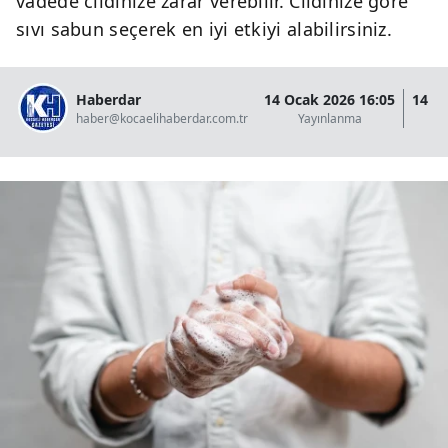
vadede cildinize zarar verebilir. Cildinize göre
sıvı sabun seçerek en iyi etkiyi alabilirsiniz.
Haberdar
14 Ocak 2026 16:05
14 O
haber@kocaelihaberdar.com.tr
Yayınlanma
G