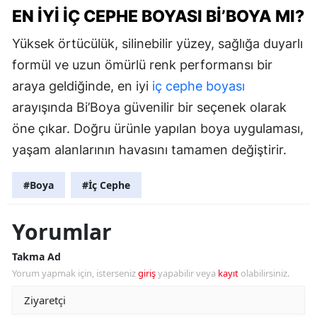
EN İYI İÇ CEPHE BOYASI BI’BOYA MI?
Yüksek örtücülük, silinebilir yüzey, sağlığa duyarlı
formül ve uzun ömürlü renk performansı bir
araya geldiğinde, en iyi
iç cephe boyası
arayışında Bi’Boya güvenilir bir seçenek olarak
öne çıkar. Doğru ürünle yapılan boya uygulaması,
yaşam alanlarının havasını tamamen değiştirir.
#Boya
#İç Cephe
Yorumlar
Takma Ad
Yorum yapmak için, isterseniz
giriş
yapabilir veya
kayıt
olabilirsiniz.