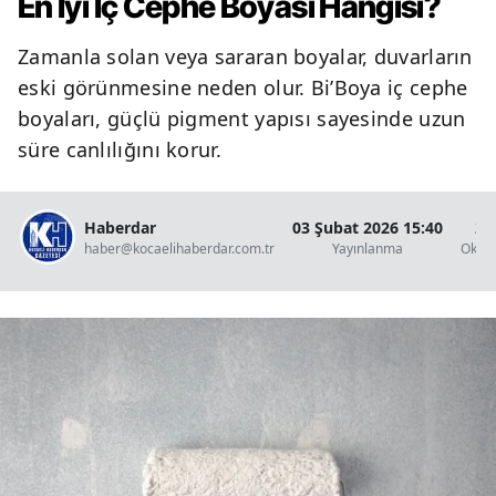
En İyi İç Cephe Boyası Hangisi?
Zamanla solan veya sararan boyalar, duvarların
eski görünmesine neden olur. Bi’Boya iç cephe
boyaları, güçlü pigment yapısı sayesinde uzun
süre canlılığını korur.
Haberdar
03 Şubat 2026 15:40
2 
haber@kocaelihaberdar.com.tr
Yayınlanma
Okun