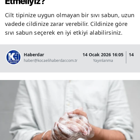
Etmeliyiz?
Cilt tipinize uygun olmayan bir sıvı sabun, uzun
vadede cildinize zarar verebilir. Cildinize göre
sıvı sabun seçerek en iyi etkiyi alabilirsiniz.
Haberdar
14 Ocak 2026 16:05
14 O
haber@kocaelihaberdar.com.tr
Yayınlanma
G