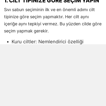
1. CILT TIPINIZE GÖRE SEÇIM YAPIN
Sıvı sabun seçiminin ilk ve en önemli adımı cilt
tipinize göre seçim yapmaktır. Her cilt aynı
içeriğe aynı tepkiyi vermez. Bu yüzden cilde göre
seçim yapmak gerekir.
Kuru ciltler: Nemlendirici özelliği
yüksek, gliserin veya doğal yağlar
içeren sıvı sabunlar tercih edilmelidir.
Aksi halde ciltte kuruma, gerginlik ve
pullanma görülebilir.
Yağlı ciltler: Fazla ağır yağlar içermeyen,
cildi kurutmadan arındıran ürünler daha
uygun olacaktır.
Hassas ciltler: Parfümsüz, alkol
içermeyen ve dermatolojik olarak test