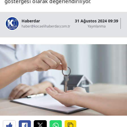
göstergesi olarak değerlendiriliyor.
Haberdar
31 Ağustos 2024 09:39
07
haber@kocaelihaberdar.com.tr
Yayınlanma