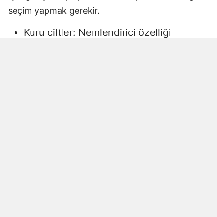
seçim yapmak gerekir.
Kuru ciltler: Nemlendirici özelliği
yüksek, gliserin veya doğal yağlar
içeren sıvı sabunlar tercih edilmelidir.
Aksi halde ciltte kuruma, gerginlik ve
pullanma görülebilir.
Yağlı ciltler: Fazla ağır yağlar içermeyen,
cildi kurutmadan arındıran ürünler daha
uygun olacaktır.
Hassas ciltler: Parfümsüz, alkol
içermeyen ve dermatolojik olarak test
edilmiş ürünler önerilir. Aksi halde ciltte
beklenmeyen etkiler görülebilir.
Çocuklar ve bebekler: Daha hassas
ciltlere sahip oldukları için özel olarak