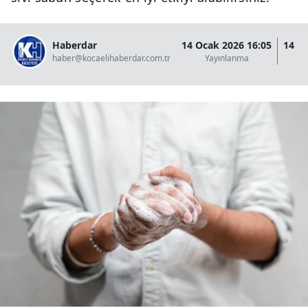
Haberdar
14 Ocak 2026 16:05
14 O
haber@kocaelihaberdar.com.tr
Yayınlanma
G