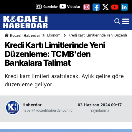
Gazeteler
Videolar
Ekonomi
Kredi Kartı Limitlerinde Yeni Düzenle
Kocaeli Haberdar
Kredi Kartı Limitlerinde Yeni
Düzenleme: TCMB'den
Bankalara Talimat
Kredi kart limileri azaltılacak. Aylık gelire göre
düzenleme geliyor...
Haberdar
03 Haziran 2024 09:17
07
haber@kocaelihaberdar.com.tr
Yayınlanma