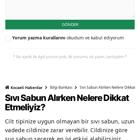
GÖNDER
Yorum yazma kurallarını
okudum ve kabul ediyorum
* Bu içerik ile ilgili yorum yok, ilk yorumu siz yazın, tartışalım *
Bilgi Bankası
Sıvı Sabun Alırken Nelere Dikkat Et
Kocaeli Haberdar
Sıvı Sabun Alırken Nelere Dikkat
Etmeliyiz?
Cilt tipinize uygun olmayan bir sıvı sabun, uzun
vadede cildinize zarar verebilir. Cildinize göre
sıvı sabun seçerek en iyi etkiyi alabilirsiniz.