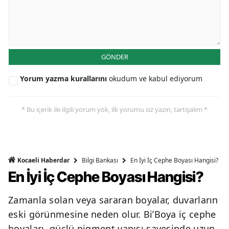
GÖNDER
Yorum yazma kurallarını
okudum ve kabul ediyorum
* Bu içerik ile ilgili yorum yok, ilk yorumu siz yazın, tartışalım *
Bilgi Bankası
En İyi İç Cephe Boyası Hangisi?
Kocaeli Haberdar
En İyi İç Cephe Boyası Hangisi?
Zamanla solan veya sararan boyalar, duvarların
eski görünmesine neden olur. Bi’Boya iç cephe
boyaları, güçlü pigment yapısı sayesinde uzun