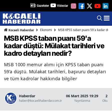
Gazeteler
Videolar
Ekonomi
MSB KPSS taban puanı 59'a kadar düştü:
Kocaeli Haberdar
MSB KPSS taban puanı 59'a
kadar düştü: Mülakat tarihleri ve
kadro detayları nedir?
MSB 1000 memur alımı için KPSS taban puanı
59’a düştü. Mülakat tarihleri, başvuru detayları
ve tüm kadrolar hakkında bilgiler
Haberdar
06 Mart 2025 19:29
2 D
haber@kocaelihaberdar.com.tr
Yayınlanma
Okunm