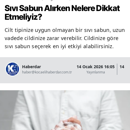
Sıvı Sabun Alırken Nelere Dikkat
Etmeliyiz?
Cilt tipinize uygun olmayan bir sıvı sabun, uzun
vadede cildinize zarar verebilir. Cildinize göre
sıvı sabun seçerek en iyi etkiyi alabilirsiniz.
Haberdar
14 Ocak 2026 16:05
14 O
haber@kocaelihaberdar.com.tr
Yayınlanma
G