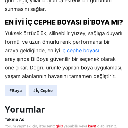
gün değil, yıllar boyunca estetik bir görünüm
sunmasını sağlar.
EN İYI İÇ CEPHE BOYASI BI’BOYA MI?
Yüksek örtücülük, silinebilir yüzey, sağlığa duyarlı
formül ve uzun ömürlü renk performansı bir
araya geldiğinde, en iyi
iç cephe boyası
arayışında Bi’Boya güvenilir bir seçenek olarak
öne çıkar. Doğru ürünle yapılan boya uygulaması,
yaşam alanlarının havasını tamamen değiştirir.
#Boya
#İç Cephe
Yorumlar
Takma Ad
Yorum yapmak için, isterseniz
giriş
yapabilir veya
kayıt
olabilirsiniz.