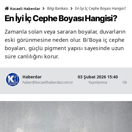
Bilgi Bankası
En İyi İç Cephe Boyası Hangisi?
Kocaeli Haberdar
En İyi İç Cephe Boyası Hangisi?
Zamanla solan veya sararan boyalar, duvarların
eski görünmesine neden olur. Bi’Boya iç cephe
boyaları, güçlü pigment yapısı sayesinde uzun
süre canlılığını korur.
Haberdar
03 Şubat 2026 15:40
2 
haber@kocaelihaberdar.com.tr
Yayınlanma
Okun