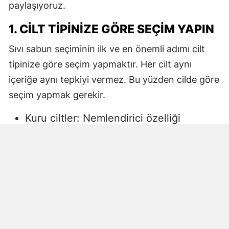
paylaşıyoruz.
1. CILT TIPINIZE GÖRE SEÇIM YAPIN
Sıvı sabun seçiminin ilk ve en önemli adımı cilt
tipinize göre seçim yapmaktır. Her cilt aynı
içeriğe aynı tepkiyi vermez. Bu yüzden cilde göre
seçim yapmak gerekir.
Kuru ciltler: Nemlendirici özelliği
yüksek, gliserin veya doğal yağlar
içeren sıvı sabunlar tercih edilmelidir.
Aksi halde ciltte kuruma, gerginlik ve
pullanma görülebilir.
Yağlı ciltler: Fazla ağır yağlar içermeyen,
cildi kurutmadan arındıran ürünler daha
uygun olacaktır.