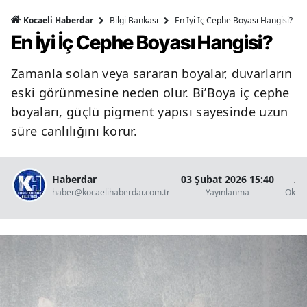
Bilgi Bankası
En İyi İç Cephe Boyası Hangisi?
Kocaeli Haberdar
En İyi İç Cephe Boyası Hangisi?
Zamanla solan veya sararan boyalar, duvarların
eski görünmesine neden olur. Bi’Boya iç cephe
boyaları, güçlü pigment yapısı sayesinde uzun
süre canlılığını korur.
Haberdar
03 Şubat 2026 15:40
2 
haber@kocaelihaberdar.com.tr
Yayınlanma
Okun