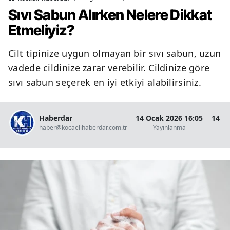
Sıvı Sabun Alırken Nelere Dikkat
Etmeliyiz?
Cilt tipinize uygun olmayan bir sıvı sabun, uzun
vadede cildinize zarar verebilir. Cildinize göre
sıvı sabun seçerek en iyi etkiyi alabilirsiniz.
Haberdar
14 Ocak 2026 16:05
14 O
haber@kocaelihaberdar.com.tr
Yayınlanma
G