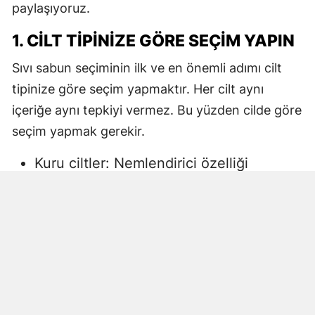
paylaşıyoruz.
1. CILT TIPINIZE GÖRE SEÇIM YAPIN
Sıvı sabun seçiminin ilk ve en önemli adımı cilt
tipinize göre seçim yapmaktır. Her cilt aynı
içeriğe aynı tepkiyi vermez. Bu yüzden cilde göre
seçim yapmak gerekir.
Kuru ciltler: Nemlendirici özelliği
yüksek, gliserin veya doğal yağlar
içeren sıvı sabunlar tercih edilmelidir.
Aksi halde ciltte kuruma, gerginlik ve
pullanma görülebilir.
Yağlı ciltler: Fazla ağır yağlar içermeyen,
cildi kurutmadan arındıran ürünler daha
uygun olacaktır.