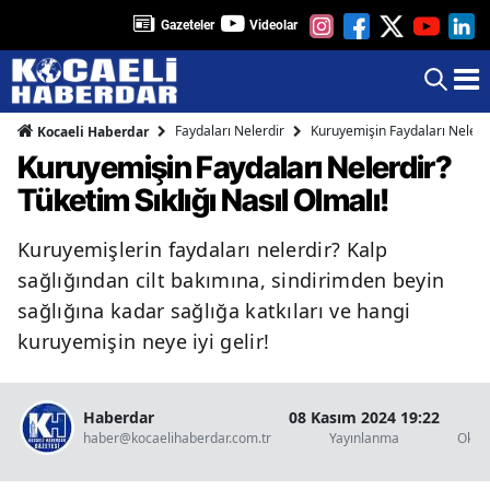
Gazeteler
Videolar
Faydaları Nelerdir
Kuruyemişin Faydaları Nelerdir
Kocaeli Haberdar
Kuruyemişin Faydaları Nelerdir?
Tüketim Sıklığı Nasıl Olmalı!
Kuruyemişlerin faydaları nelerdir? Kalp
sağlığından cilt bakımına, sindirimden beyin
sağlığına kadar sağlığa katkıları ve hangi
kuruyemişin neye iyi gelir!
Haberdar
08 Kasım 2024 19:22
2 
haber@kocaelihaberdar.com.tr
Yayınlanma
Okun