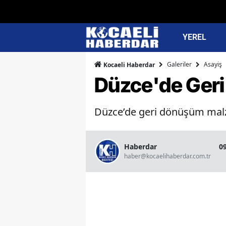
YEREL
Galeriler
Asayiş
Kocaeli Haberdar
Düzce'de Geri
Düzce’de geri dönüşüm malze
Haberdar
0
haber@kocaelihaberdar.com.tr