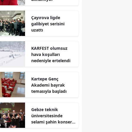
Mersin
Çayırova ligde
İstanbul
galibiyet serisini
uzattı
İzmir
Kars
KARFEST olumsuz
hava koşulları
Kastamonu
nedeniyle ertelendi
Kayseri
Kartepe Genç
Kırklareli
Akademi bayrak
temasıyla başladı
Kırşehir
Kocaeli
Gebze teknik
üniversitesinde
Konya
selami şahin konseri
coşkuyla karşılandı
Kütahya