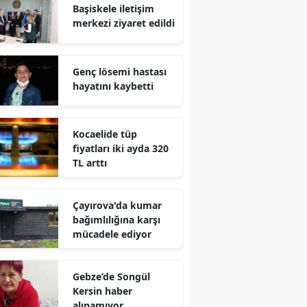
Başiskele iletişim
Edirne
merkezi ziyaret edildi
Elazığ
Genç lösemi hastası
Erzincan
hayatını kaybetti
Erzurum
Eskişehir
Kocaelide tüp
fiyatları iki ayda 320
Gaziantep
TL arttı
Giresun
Çayırova'da kumar
Gümüşhane
bağımlılığına karşı
mücadele ediyor
Hakkari
Hatay
Gebze’de Songül
Kersin haber
Isparta
alınamıyor