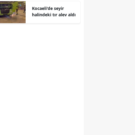
Kocaeli'de seyir
Malatya
halindeki tır alev aldı
Manisa
Kahramanmaraş
Mardin
Muğla
Muş
Nevşehir
Niğde
Ordu
Rize
Sakarya