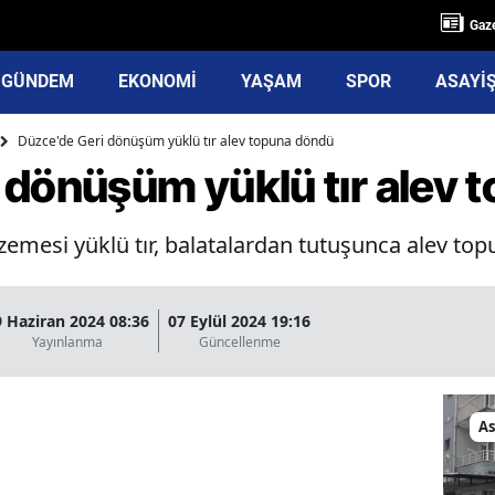
Gaze
GÜNDEM
EKONOMİ
YAŞAM
SPOR
ASAYİ
Düzce'de Geri dönüşüm yüklü tır alev topuna döndü
 dönüşüm yüklü tır alev 
mesi yüklü tır, balatalardan tutuşunca alev to
9 Haziran 2024 08:36
07 Eylül 2024 19:16
Yayınlanma
Güncellenme
As