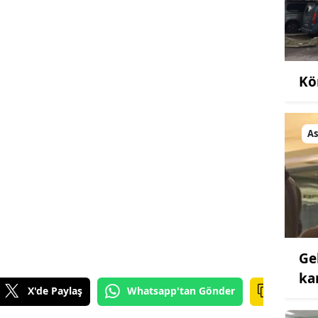
Kö
As
Ge
ka
X'de Paylaş
Whatsapp'tan Gönder