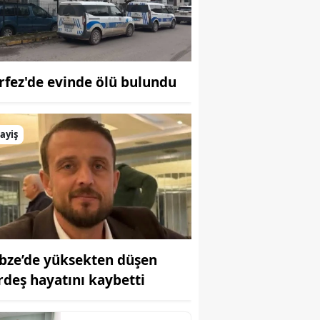
Bilecik
Bingöl
Bitlis
rfez'de evinde ölü bulundu
Bolu
Burdur
ayiş
Bursa
Çanakkale
Çankırı
Çorum
bze’de yüksekten düşen
rdeş hayatını kaybetti
Denizli
Diyarbakır