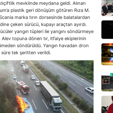
ıçiftlik mevkiinde meydana geldi. Alınan
rum’a plastik geri dönüşüm götüren Rıza M.
 Scania marka tırın dorsesinde balatalardan
idine çeken sürücü, kupayı araçtan ayırdı.
cüler yangın tüpleri ile yangını söndürmeye
. Alev topuna dönen tır, itfaiye ekiplerinin
yümeden söndürüldü. Yangın havadan dron
süre tek şeritten verildi.