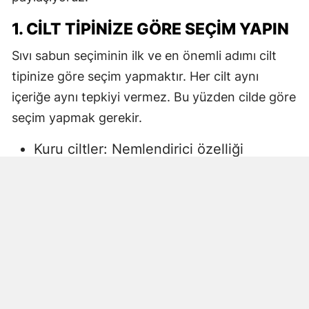
1. CILT TIPINIZE GÖRE SEÇIM YAPIN
Sıvı sabun seçiminin ilk ve en önemli adımı cilt
tipinize göre seçim yapmaktır. Her cilt aynı
içeriğe aynı tepkiyi vermez. Bu yüzden cilde göre
seçim yapmak gerekir.
Kuru ciltler: Nemlendirici özelliği
yüksek, gliserin veya doğal yağlar
içeren sıvı sabunlar tercih edilmelidir.
Aksi halde ciltte kuruma, gerginlik ve
pullanma görülebilir.
Yağlı ciltler: Fazla ağır yağlar içermeyen,
cildi kurutmadan arındıran ürünler daha
uygun olacaktır.
Hassas ciltler: Parfümsüz, alkol