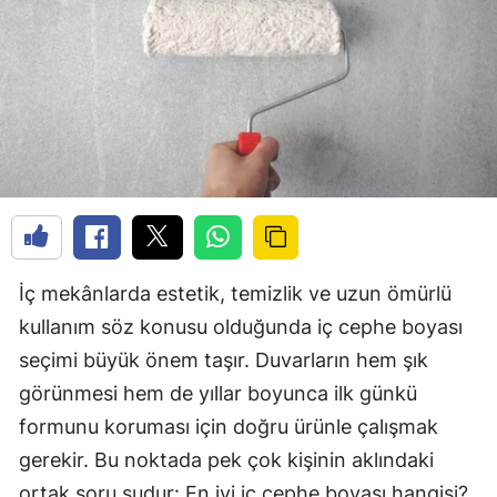
İç mekânlarda estetik, temizlik ve uzun ömürlü
kullanım söz konusu olduğunda iç cephe boyası
seçimi büyük önem taşır. Duvarların hem şık
görünmesi hem de yıllar boyunca ilk günkü
formunu koruması için doğru ürünle çalışmak
gerekir. Bu noktada pek çok kişinin aklındaki
ortak soru şudur: En iyi iç cephe boyası hangisi?