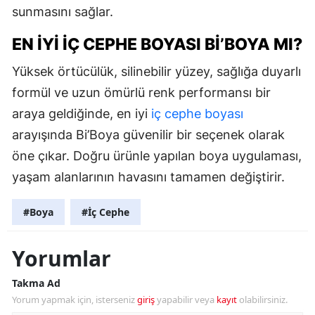
sunmasını sağlar.
EN İYI İÇ CEPHE BOYASI BI’BOYA MI?
Yüksek örtücülük, silinebilir yüzey, sağlığa duyarlı
formül ve uzun ömürlü renk performansı bir
araya geldiğinde, en iyi
iç cephe boyası
arayışında Bi’Boya güvenilir bir seçenek olarak
öne çıkar. Doğru ürünle yapılan boya uygulaması,
yaşam alanlarının havasını tamamen değiştirir.
#Boya
#İç Cephe
Yorumlar
Takma Ad
Yorum yapmak için, isterseniz
giriş
yapabilir veya
kayıt
olabilirsiniz.