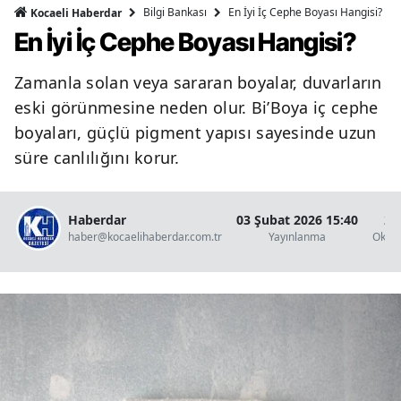
Bilgi Bankası
En İyi İç Cephe Boyası Hangisi?
Kocaeli Haberdar
En İyi İç Cephe Boyası Hangisi?
Zamanla solan veya sararan boyalar, duvarların
eski görünmesine neden olur. Bi’Boya iç cephe
boyaları, güçlü pigment yapısı sayesinde uzun
süre canlılığını korur.
Haberdar
03 Şubat 2026 15:40
2 
haber@kocaelihaberdar.com.tr
Yayınlanma
Okun