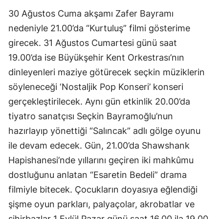
30 Ağustos Cuma akşamı Zafer Bayramı
nedeniyle 21.00’da “Kurtuluş” filmi gösterime
girecek. 31 Ağustos Cumartesi günü saat
19.00’da ise Büyükşehir Kent Orkestrası’nın
dinleyenleri maziye götürecek seçkin müziklerin
söyleneceği ‘Nostaljik Pop Konseri’ konseri
gerçekleştirilecek. Aynı gün etkinlik 20.00’da
tiyatro sanatçısı Seçkin Bayramoğlu’nun
hazırlayıp yönettiği “Salıncak” adlı gölge oyunu
ile devam edecek. Gün, 21.00’da Shawshank
Hapishanesi’nde yıllarını geçiren iki mahkûmu
dostluğunu anlatan “Esaretin Bedeli” drama
filmiyle bitecek. Çocukların doyasıya eğlendiği
şişme oyun parkları, palyaçolar, akrobatlar ve
sihirbazlar 1 Eylül Pazar günü saat 16.00 ila 19.00