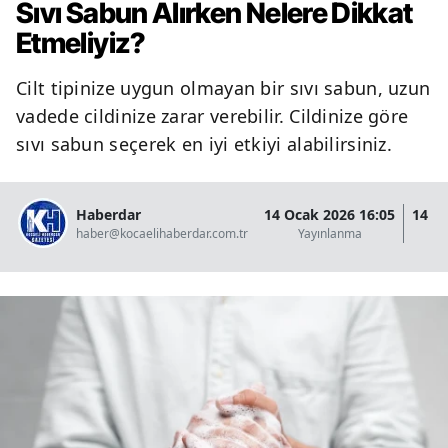
Sıvı Sabun Alırken Nelere Dikkat
Etmeliyiz?
Cilt tipinize uygun olmayan bir sıvı sabun, uzun
vadede cildinize zarar verebilir. Cildinize göre
sıvı sabun seçerek en iyi etkiyi alabilirsiniz.
Haberdar
14 Ocak 2026 16:05
14 O
haber@kocaelihaberdar.com.tr
Yayınlanma
G