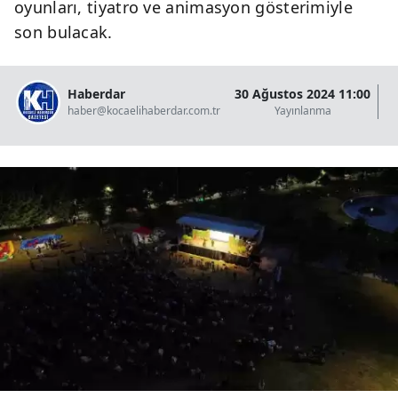
oyunları, tiyatro ve animasyon gösterimiyle
son bulacak.
Haberdar
30 Ağustos 2024 11:00
07
haber@kocaelihaberdar.com.tr
Yayınlanma