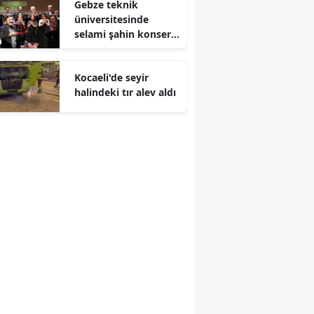
Gebze teknik
üniversitesinde
Malatya
selami şahin konseri
coşkuyla karşılandı
Manisa
Kocaeli'de seyir
Kahramanmaraş
halindeki tır alev aldı
Mardin
Muğla
Muş
Nevşehir
Niğde
Ordu
Rize
Sakarya