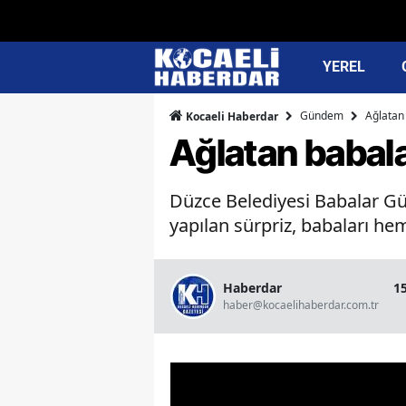
YEREL
Gündem
Ağlatan
Kocaeli Haberdar
Ağlatan babal
Düzce Belediyesi Babalar Gün
yapılan sürpriz, babaları h
Haberdar
1
haber@kocaelihaberdar.com.tr