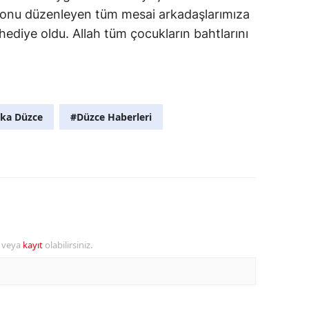
yonu düzenleyen tüm mesai arkadaşlarımıza
hediye oldu. Allah tüm çocukların bahtlarını
I
ka Düzce
#Düzce Haberleri
r veya
kayıt
olabilirsiniz.