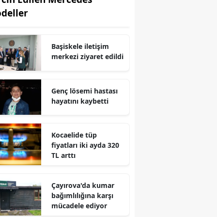
deller
Edirne
Elazığ
Başiskele iletişim
Erzincan
merkezi ziyaret edildi
Erzurum
Genç lösemi hastası
Eskişehir
hayatını kaybetti
Gaziantep
Giresun
Kocaelide tüp
fiyatları iki ayda 320
Gümüşhane
TL arttı
Hakkari
Çayırova'da kumar
Hatay
bağımlılığına karşı
mücadele ediyor
Isparta