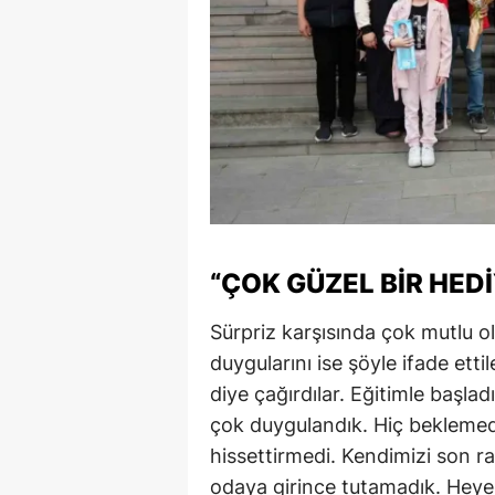
“ÇOK GÜZEL BIR HED
Sürpriz karşısında çok mutlu ol
duygularını ise şöyle ifade etti
diye çağırdılar. Eğitimle başla
çok duygulandık. Hiç beklemedi
hissettirmedi. Kendimizi son 
odaya girince tutamadık. Heye