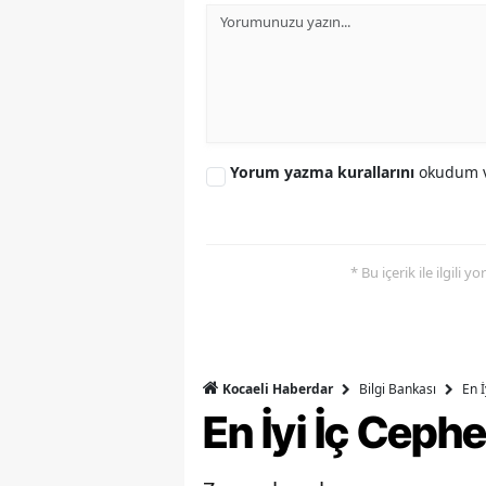
Yorum yazma kurallarını
okudum v
* Bu içerik ile ilgili 
Bilgi Bankası
En 
Kocaeli Haberdar
En İyi İç Ceph