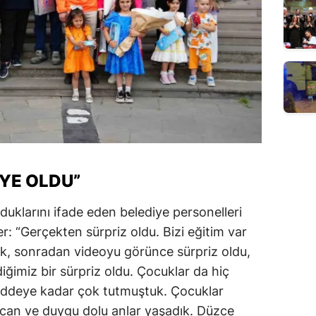
IYE OLDU”
duklarını ifade eden belediye personelleri
ler: “Gerçekten sürpriz oldu. Bizi eğitim var
dık, sonradan videoyu görünce sürpriz oldu,
ğimiz bir sürpriz oldu. Çocuklar da hiç
raddeye kadar çok tutmuştuk. Çocuklar
can ve duygu dolu anlar yaşadık. Düzce