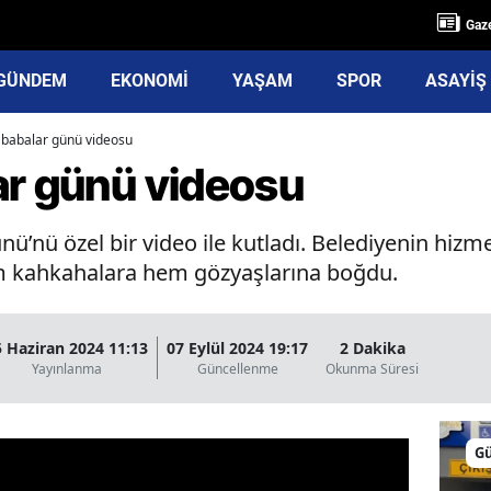
Gaze
GÜNDEM
EKONOMİ
YAŞAM
SPOR
ASAYİŞ
 babalar günü videosu
ar günü videosu
ü’nü özel bir video ile kutladı. Belediyenin hizm
em kahkahalara hem gözyaşlarına boğdu.
5 Haziran 2024 11:13
07 Eylül 2024 19:17
2 Dakika
Yayınlanma
Güncellenme
Okunma Süresi
G