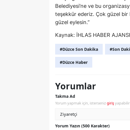
Belediyesi’ne ve bu organizas
teşekkür ederiz. Çok güzel bir 
güzel eylesin.”
Kaynak:
İHLAS HABER AJANS
#Düzce Son Dakika
#Son Daki
#Düzce Haber
Yorumlar
Takma Ad
Yorum yapmak için, isterseniz
giriş
yapabili
Yorum Yazın (500 Karakter)