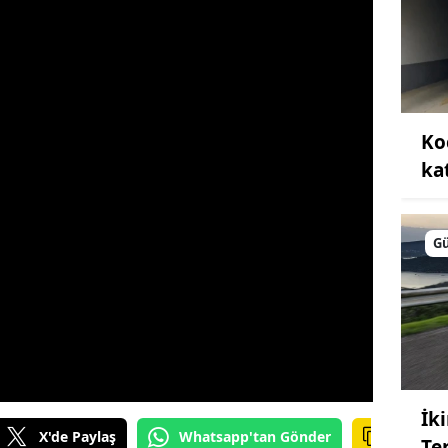
Ko
kat
G
İk
X'de Paylaş
Whatsapp'tan Gönder
Te