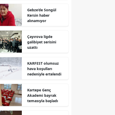
Mersin
Gebze’de Songül
Kersin haber
İstanbul
alınamıyor
İzmir
Çayırova ligde
Kars
galibiyet serisini
uzattı
Kastamonu
Kayseri
KARFEST olumsuz
hava koşulları
Kırklareli
nedeniyle ertelendi
Kırşehir
Kartepe Genç
Kocaeli
Akademi bayrak
temasıyla başladı
Konya
Kütahya