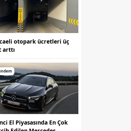
Bilecik
Bingöl
Bitlis
caeli otopark ücretleri üç
Bolu
 arttı
Burdur
Bursa
ündem
Çanakkale
Çankırı
Çorum
Denizli
inci El Piyasasında En Çok
Diyarbakır
rcih Edilen Mercedes