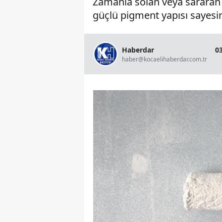
Zamanla solan veya sararan b
güçlü pigment yapısı sayesin
Haberdar
0
haber@kocaelihaberdar.com.tr