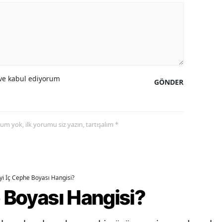
e kabul ediyorum
GÖNDER
yorum yok, ilk yorumu siz yazın, tartışalım *
İyi İç Cephe Boyası Hangisi?
e Boyası Hangisi?