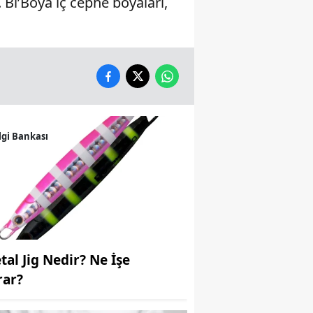
Bi’Boya iç cephe boyaları,
Yalova
Karabük
Kilis
Osmaniye
lgi Bankası
Düzce
tal Jig Nedir? Ne İşe
rar?