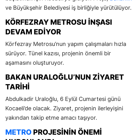
ve Büyükşehir Belediyesi iş birliğiyle yürütülüyor.
KÖRFEZRAY METROSU INŞASI
DEVAM EDIYOR
Körfezray Metrosu’nun yapım çalışmaları hızla
sürüyor. Tünel kazısı, projenin önemli bir
aşamasını oluşturuyor.
BAKAN URALOĞLU’NUN ZIYARET
TARIHI
Abdulkadir Uraloğlu, 6 Eylül Cumartesi günü
Kocaeli’de olacak. Ziyaret, projenin ilerleyişini
yakından takip etme amacı taşıyor.
METRO
PROJESININ ÖNEMI