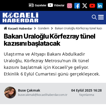
Gazeteler
Videolar
Gündem
Bakan Uraloğlu Körfezray tünel kazısın
Kocaeli Haberdar
Bakan Uraloğlu Körfezray tünel
kazısını başlatacak
Ulaştırma ve Altyapı Bakanı Abdulkadir
Uraloğlu, Körfezray Metrosu'nun ilk tünel
kazısını başlatmak için Kocaeli'ye geliyor.
Etkinlik 6 Eylül Cumartesi günü gerçekleşecek.
Buse Çakmak
04 Eylül 2025 16:28
busecakmak@kocaelihaberdar.com.tr
Yayınlanma