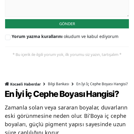
GÖNDER
Yorum yazma kurallarını
okudum ve kabul ediyorum
* Bu içerik ile ilgili yorum yok, ilk yorumu siz yazın, tartışalım *
Bilgi Bankası
En İyi İç Cephe Boyası Hangisi?
Kocaeli Haberdar
En İyi İç Cephe Boyası Hangisi?
Zamanla solan veya sararan boyalar, duvarların
eski görünmesine neden olur. Bi’Boya iç cephe
boyaları, güçlü pigment yapısı sayesinde uzun
süre canlılığını korur.