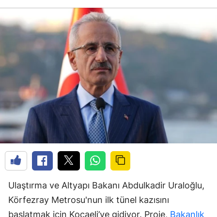
Ulaştırma ve Altyapı Bakanı Abdulkadir Uraloğlu,
Körfezray Metrosu'nun ilk tünel kazısını
başlatmak için Kocaeli’ye gidiyor. Proje,
Bakanlık