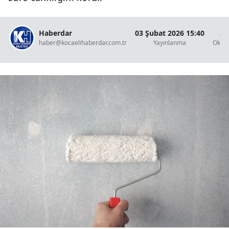
Haberdar
03 Şubat 2026 15:40
2 
haber@kocaelihaberdar.com.tr
Yayınlanma
Okun