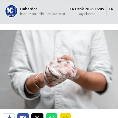
Haberdar
14 Ocak 2026 16:05
14 O
haber@kocaelihaberdar.com.tr
Yayınlanma
G