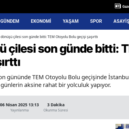
Gaze
GÜNDEM
EKONOMİ
YAŞAM
SPOR
ASAYİ
önüşü çilesi son günde bitti: TEM Otoyolu Bolu geçişi şaşırttı
 çilesi son günde bitti:
ırttı
on gününde TEM Otoyolu Bolu geçişinde İstanbul 
günlerin aksine rahat bir yolculuk yapıyor.
06 Nisan 2025 13:13
3 Dakika
Yayınlanma
Okunma Süresi