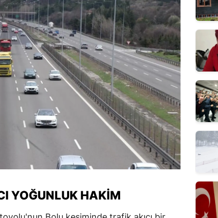
ICI YOĞUNLUK HAKIM
oyolu'nun Bolu kesiminde trafik akıcı bir