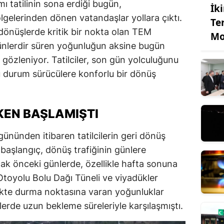
tatilinin sona erdiği bugün,
İk
lgelerinden dönen vatandaşlar yollara çıktı.
Te
 dönüşlerde kritik bir nokta olan TEM
Mo
ünlerdir süren yoğunluğun aksine bugün
 gözleniyor. Tatilciler, son gün yolculuğunu
bu durum sürücülere konforlu bir dönüş
KEN BAŞLAMIŞTI
nünden itibaren tatilcilerin geri dönüş
 başlangıç, dönüş trafiğinin günlere
ak önceki günlerde, özellikle hafta sonuna
oyolu Bolu Dağı Tüneli ve viyadükler
kte durma noktasına varan yoğunluklar
erde uzun bekleme süreleriyle karşılaşmıştı.