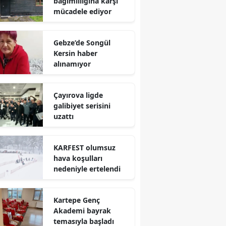
bağımlılığına karşı
mücadele ediyor
Mersin
İstanbul
Gebze’de Songül
Kersin haber
İzmir
alınamıyor
Kars
Çayırova ligde
Kastamonu
galibiyet serisini
uzattı
Kayseri
Kırklareli
KARFEST olumsuz
hava koşulları
Kırşehir
nedeniyle ertelendi
Kocaeli
Kartepe Genç
Konya
Akademi bayrak
Kütahya
temasıyla başladı