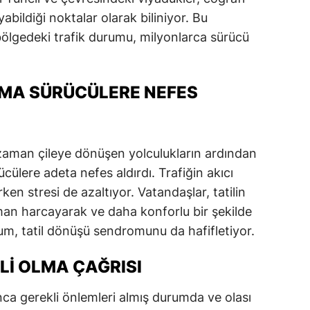
abildiği noktalar olarak biliniyor. Bu
bölgedeki trafik durumu, milyonlarca sürücü
MA SÜRÜCÜLERE NEFES
aman çileye dönüşen yolculukların ardından
ülere adeta nefes aldırdı. Trafiğin akıcı
rken stresi de azaltıyor. Vatandaşlar, tatilin
n harcayarak ve daha konforlu bir şekilde
rum, tatil dönüşü sendromunu da hafifletiyor.
LI OLMA ÇAĞRISI
nca gerekli önlemleri almış durumda ve olası