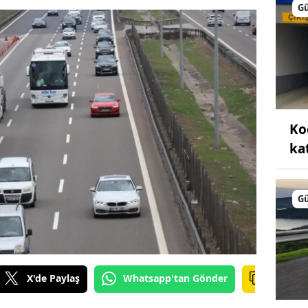
G
Ko
kat
G
X'de Paylaş
Whatsapp'tan Gönder