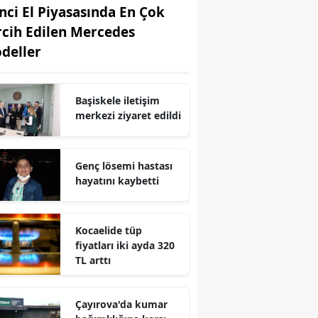
inci El Piyasasında En Çok
Edirne
rcih Edilen Mercedes
Elazığ
deller
Erzincan
Başiskele iletişim
Erzurum
merkezi ziyaret edildi
Eskişehir
Gaziantep
Genç lösemi hastası
hayatını kaybetti
Giresun
Gümüşhane
Kocaelide tüp
fiyatları iki ayda 320
Hakkari
TL arttı
Hatay
Çayırova'da kumar
Isparta