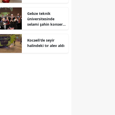
Malatya
Gebze teknik
Manisa
üniversitesinde
selami şahin konseri
Kahramanmaraş
coşkuyla karşılandı
Mardin
Kocaeli'de seyir
halindeki tır alev aldı
Muğla
Muş
Nevşehir
Niğde
Ordu
Rize
Sakarya