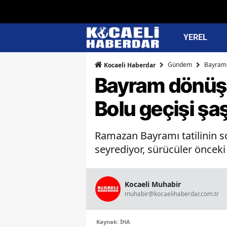
YEREL
Gündem
Bayram d
Kocaeli Haberdar
Bayram dönüşü
Bolu geçişi şaş
Ramazan Bayramı tatilinin s
seyrediyor, sürücüler önceki 
Kocaeli Muhabir
muhabir@kocaelihaberdar.com.tr
Kaynak: İHA