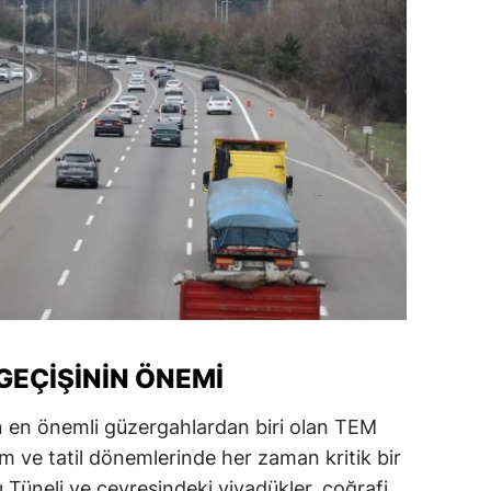
GEÇIŞININ ÖNEMI
n en önemli güzergahlardan biri olan TEM
m ve tatil dönemlerinde her zaman kritik bir
ı Tüneli ve çevresindeki viyadükler, coğrafi