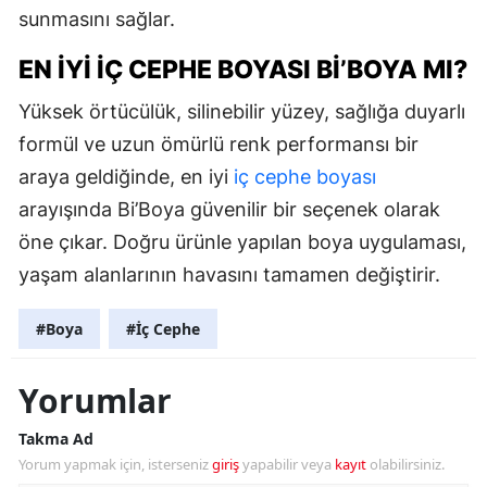
sunmasını sağlar.
EN İYI İÇ CEPHE BOYASI BI’BOYA MI?
Yüksek örtücülük, silinebilir yüzey, sağlığa duyarlı
formül ve uzun ömürlü renk performansı bir
araya geldiğinde, en iyi
iç cephe boyası
arayışında Bi’Boya güvenilir bir seçenek olarak
öne çıkar. Doğru ürünle yapılan boya uygulaması,
yaşam alanlarının havasını tamamen değiştirir.
#Boya
#İç Cephe
Yorumlar
Takma Ad
Yorum yapmak için, isterseniz
giriş
yapabilir veya
kayıt
olabilirsiniz.