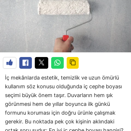
İç mekânlarda estetik, temizlik ve uzun ömürlü
kullanım söz konusu olduğunda iç cephe boyası
seçimi büyük önem taşır. Duvarların hem şık
görünmesi hem de yıllar boyunca ilk günkü
formunu koruması için doğru ürünle çalışmak
gerekir. Bu noktada pek çok kişinin aklındaki
ortak soru şudur: En iyi iç cephe boyası hangisi?