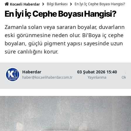
Bilgi Bankası
En İyi İç Cephe Boyası Hangisi?
Kocaeli Haberdar
En İyi İç Cephe Boyası Hangisi?
Zamanla solan veya sararan boyalar, duvarların
eski görünmesine neden olur. Bi’Boya iç cephe
boyaları, güçlü pigment yapısı sayesinde uzun
süre canlılığını korur.
Haberdar
03 Şubat 2026 15:40
2 
haber@kocaelihaberdar.com.tr
Yayınlanma
Okun