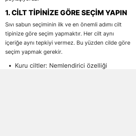
1. CILT TIPINIZE GÖRE SEÇIM YAPIN
Sıvı sabun seçiminin ilk ve en önemli adımı cilt
tipinize göre seçim yapmaktır. Her cilt aynı
içeriğe aynı tepkiyi vermez. Bu yüzden cilde göre
seçim yapmak gerekir.
Kuru ciltler: Nemlendirici özelliği
yüksek, gliserin veya doğal yağlar
içeren sıvı sabunlar tercih edilmelidir.
Aksi halde ciltte kuruma, gerginlik ve
pullanma görülebilir.
Yağlı ciltler: Fazla ağır yağlar içermeyen,
cildi kurutmadan arındıran ürünler daha
uygun olacaktır.
Hassas ciltler: Parfümsüz, alkol