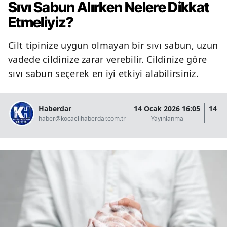
Sıvı Sabun Alırken Nelere Dikkat
Etmeliyiz?
Cilt tipinize uygun olmayan bir sıvı sabun, uzun
vadede cildinize zarar verebilir. Cildinize göre
sıvı sabun seçerek en iyi etkiyi alabilirsiniz.
Haberdar
14 Ocak 2026 16:05
14 O
haber@kocaelihaberdar.com.tr
Yayınlanma
G