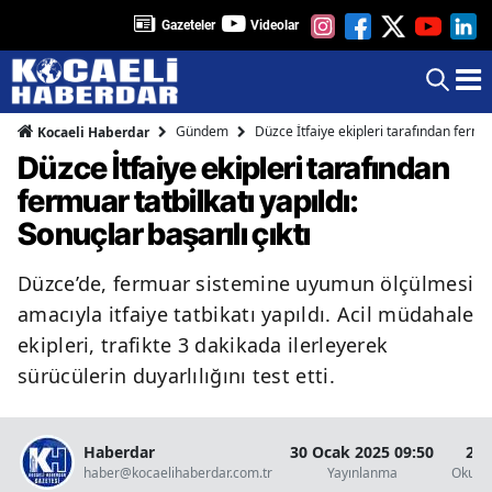
Gazeteler
Videolar
Gündem
Düzce İtfaiye ekipleri tarafından fermuar
Kocaeli Haberdar
Düzce İtfaiye ekipleri tarafından
fermuar tatbilkatı yapıldı:
Sonuçlar başarılı çıktı
Düzce’de, fermuar sistemine uyumun ölçülmesi
amacıyla itfaiye tatbikatı yapıldı. Acil müdahale
ekipleri, trafikte 3 dakikada ilerleyerek
sürücülerin duyarlılığını test etti.
Haberdar
30 Ocak 2025 09:50
2 D
haber@kocaelihaberdar.com.tr
Yayınlanma
Okunm