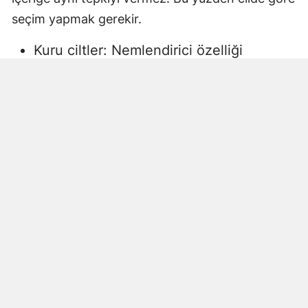
seçim yapmak gerekir.
Kuru ciltler: Nemlendirici özelliği
yüksek, gliserin veya doğal yağlar
içeren sıvı sabunlar tercih edilmelidir.
Aksi halde ciltte kuruma, gerginlik ve
pullanma görülebilir.
Yağlı ciltler: Fazla ağır yağlar içermeyen,
cildi kurutmadan arındıran ürünler daha
uygun olacaktır.
Hassas ciltler: Parfümsüz, alkol
içermeyen ve dermatolojik olarak test
edilmiş ürünler önerilir. Aksi halde ciltte
beklenmeyen etkiler görülebilir.
Çocuklar ve bebekler: Daha hassas
ciltlere sahip oldukları için özel olarak