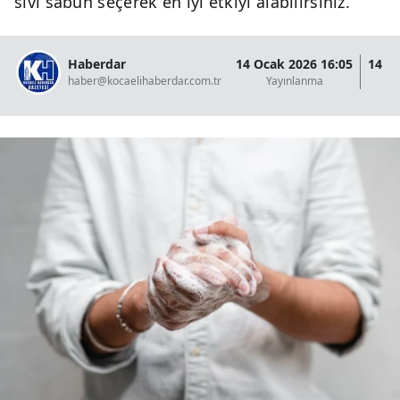
sıvı sabun seçerek en iyi etkiyi alabilirsiniz.
Haberdar
14 Ocak 2026 16:05
14 O
haber@kocaelihaberdar.com.tr
Yayınlanma
G