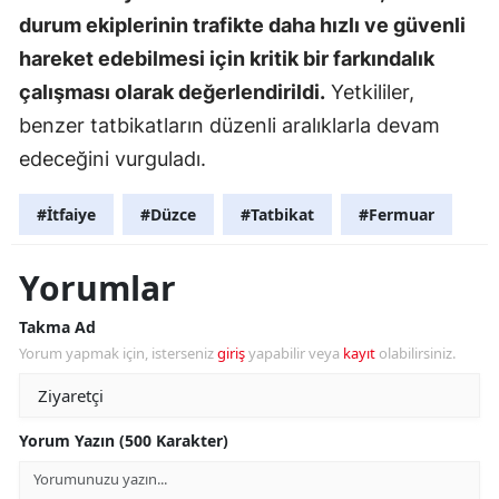
durum ekiplerinin trafikte daha hızlı ve güvenli
hareket edebilmesi için kritik bir farkındalık
çalışması olarak değerlendirildi.
Yetkililer,
benzer tatbikatların düzenli aralıklarla devam
edeceğini vurguladı.
#İtfaiye
#Düzce
#Tatbikat
#Fermuar
Yorumlar
Takma Ad
Yorum yapmak için, isterseniz
giriş
yapabilir veya
kayıt
olabilirsiniz.
Yorum Yazın (500 Karakter)