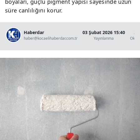
boyaları, güçlü pigment yapısı sayesinde uzun
süre canlılığını korur.
Haberdar
03 Şubat 2026 15:40
2 
haber@kocaelihaberdar.com.tr
Yayınlanma
Okun