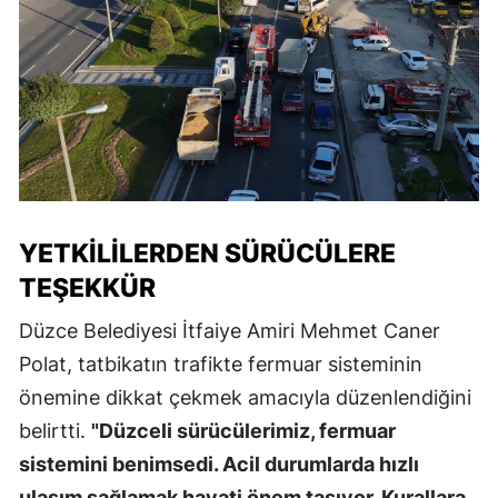
YETKILILERDEN SÜRÜCÜLERE
TEŞEKKÜR
Düzce Belediyesi İtfaiye Amiri Mehmet Caner
Polat, tatbikatın trafikte fermuar sisteminin
önemine dikkat çekmek amacıyla düzenlendiğini
belirtti.
"Düzceli sürücülerimiz, fermuar
sistemini benimsedi. Acil durumlarda hızlı
ulaşım sağlamak hayati önem taşıyor. Kurallara