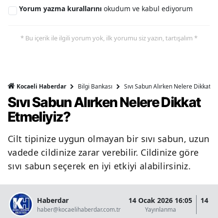
Yorum yazma kurallarını
okudum ve kabul ediyorum
* Bu içerik ile ilgili yorum yok, ilk yorumu siz yazın, tartışalım *
Bilgi Bankası
Sıvı Sabun Alırken Nelere Dikkat Et
Kocaeli Haberdar
Sıvı Sabun Alırken Nelere Dikkat
Etmeliyiz?
Cilt tipinize uygun olmayan bir sıvı sabun, uzun
vadede cildinize zarar verebilir. Cildinize göre
sıvı sabun seçerek en iyi etkiyi alabilirsiniz.
Haberdar
14 Ocak 2026 16:05
14 O
haber@kocaelihaberdar.com.tr
Yayınlanma
G