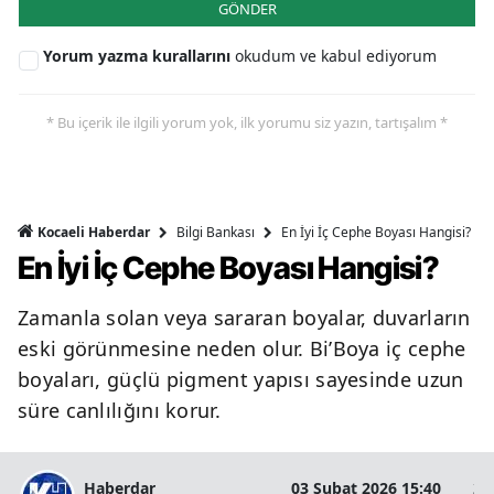
GÖNDER
Yorum yazma kurallarını
okudum ve kabul ediyorum
* Bu içerik ile ilgili yorum yok, ilk yorumu siz yazın, tartışalım *
Bilgi Bankası
En İyi İç Cephe Boyası Hangisi?
Kocaeli Haberdar
En İyi İç Cephe Boyası Hangisi?
Zamanla solan veya sararan boyalar, duvarların
eski görünmesine neden olur. Bi’Boya iç cephe
boyaları, güçlü pigment yapısı sayesinde uzun
süre canlılığını korur.
Haberdar
03 Şubat 2026 15:40
2 