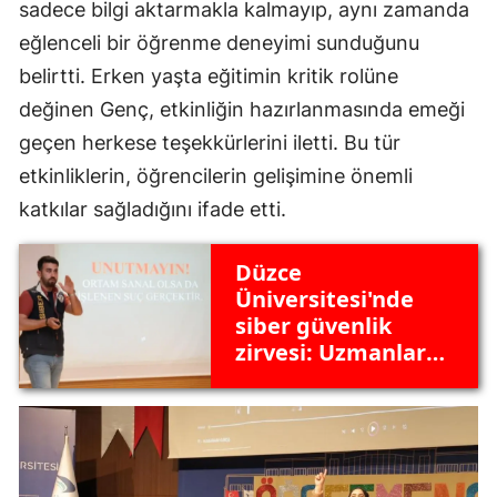
sadece bilgi aktarmakla kalmayıp, aynı zamanda
eğlenceli bir öğrenme deneyimi sunduğunu
belirtti. Erken yaşta eğitimin kritik rolüne
değinen Genç, etkinliğin hazırlanmasında emeği
geçen herkese teşekkürlerini iletti. Bu tür
etkinliklerin, öğrencilerin gelişimine önemli
katkılar sağladığını ifade etti.
Düzce
Üniversitesi'nde
siber güvenlik
zirvesi: Uzmanlar
öğrencilere siber
tehditleri anlattı