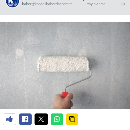
haber@kocaelihaberdar.com.tr
Yayınlanma
Okun