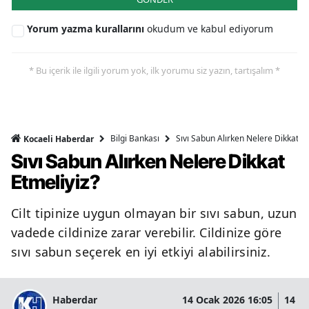
Yorum yazma kurallarını
okudum ve kabul ediyorum
* Bu içerik ile ilgili yorum yok, ilk yorumu siz yazın, tartışalım *
Bilgi Bankası
Sıvı Sabun Alırken Nelere Dikkat Et
Kocaeli Haberdar
Sıvı Sabun Alırken Nelere Dikkat
Etmeliyiz?
Cilt tipinize uygun olmayan bir sıvı sabun, uzun
vadede cildinize zarar verebilir. Cildinize göre
sıvı sabun seçerek en iyi etkiyi alabilirsiniz.
Haberdar
14 Ocak 2026 16:05
14 O