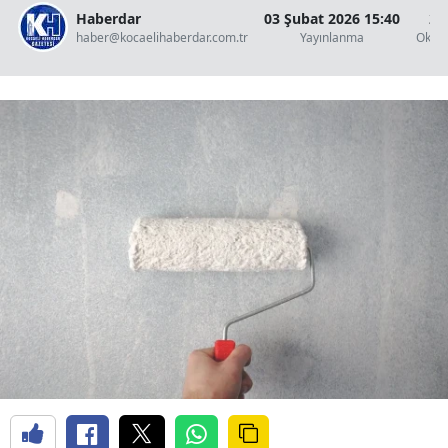
Haberdar
03 Şubat 2026 15:40
2 
haber@kocaelihaberdar.com.tr
Yayınlanma
Okun