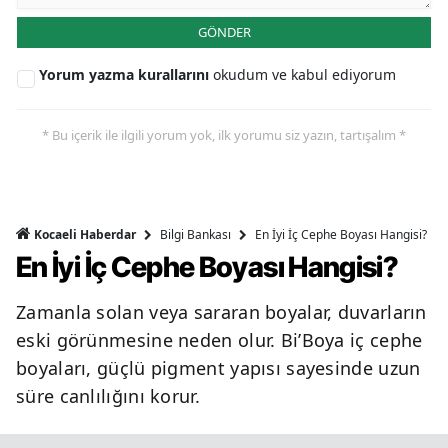
GÖNDER
Yorum yazma kurallarını
okudum ve kabul ediyorum
* Bu içerik ile ilgili yorum yok, ilk yorumu siz yazın, tartışalım *
Bilgi Bankası
En İyi İç Cephe Boyası Hangisi?
Kocaeli Haberdar
En İyi İç Cephe Boyası Hangisi?
Zamanla solan veya sararan boyalar, duvarların
eski görünmesine neden olur. Bi’Boya iç cephe
boyaları, güçlü pigment yapısı sayesinde uzun
süre canlılığını korur.