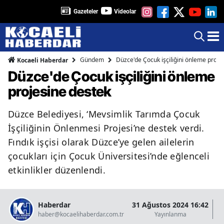
Gazeteler
Videolar
Gündem
Düzce'de Çocuk işçiliğini önleme proje
Kocaeli Haberdar
Düzce'de Çocuk işçiliğini önleme
projesine destek
Düzce Belediyesi, ‘Mevsimlik Tarımda Çocuk
İşçiliğinin Önlenmesi Projesi’ne destek verdi.
Fındık işçisi olarak Düzce’ye gelen ailelerin
çocukları için Çocuk Üniversitesi’nde eğlenceli
etkinlikler düzenlendi.
Haberdar
31 Ağustos 2024 16:42
07
haber@kocaelihaberdar.com.tr
Yayınlanma