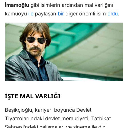
İmamoğlu
gibi isimlerin ardından mal varlığını
kamuoyu
ile
paylaşan
bir
diğer önemli isim
oldu
.
İŞTE MAL VARLIĞI
Beşikçioğlu, kariyeri boyunca Devlet
Tiyatroları'ndaki devlet memuriyeti, Tatbikat
Sahnesi'ndeki çalışmaları ve sinema ile dizi