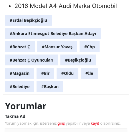
2016 Model A4 Audi Marka Otomobil
#Erdal Beşikçioğlu
#Ankara Etimesgut Belediye Başkan Adayı
#Behzat Ç
#Mansur Yavaş
#Chp
#Behzat Ç Oyuncuları
#Beşikçioğlu
#Magazin
#Bir
#Oldu
#İle
#Belediye
#Başkan
Yorumlar
Takma Ad
Yorum yapmak için, isterseniz
giriş
yapabilir veya
kayıt
olabilirsiniz.