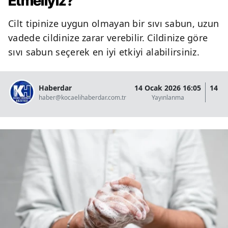
Etmeliyiz?
Cilt tipinize uygun olmayan bir sıvı sabun, uzun
vadede cildinize zarar verebilir. Cildinize göre
sıvı sabun seçerek en iyi etkiyi alabilirsiniz.
Haberdar
14 Ocak 2026 16:05
14 O
haber@kocaelihaberdar.com.tr
Yayınlanma
G