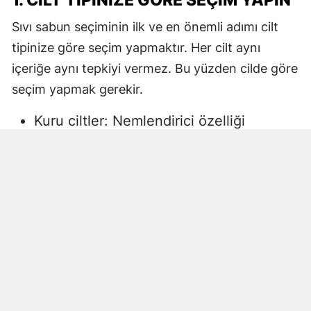
1. CILT TIPINIZE GÖRE SEÇIM YAPIN
Sıvı sabun seçiminin ilk ve en önemli adımı cilt
tipinize göre seçim yapmaktır. Her cilt aynı
içeriğe aynı tepkiyi vermez. Bu yüzden cilde göre
seçim yapmak gerekir.
Kuru ciltler: Nemlendirici özelliği
yüksek, gliserin veya doğal yağlar
içeren sıvı sabunlar tercih edilmelidir.
Aksi halde ciltte kuruma, gerginlik ve
pullanma görülebilir.
Yağlı ciltler: Fazla ağır yağlar içermeyen,
cildi kurutmadan arındıran ürünler daha
uygun olacaktır.
Hassas ciltler: Parfümsüz, alkol
içermeyen ve dermatolojik olarak test