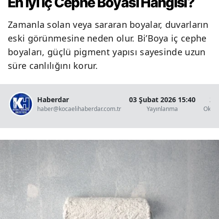
En İyi İç Cephe Boyası Hangisi?
Zamanla solan veya sararan boyalar, duvarların
eski görünmesine neden olur. Bi’Boya iç cephe
boyaları, güçlü pigment yapısı sayesinde uzun
süre canlılığını korur.
Haberdar
03 Şubat 2026 15:40
2 
haber@kocaelihaberdar.com.tr
Yayınlanma
Okun