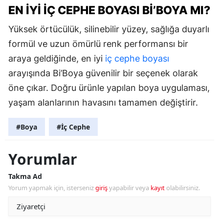
EN İYI İÇ CEPHE BOYASI BI’BOYA MI?
Yüksek örtücülük, silinebilir yüzey, sağlığa duyarlı
formül ve uzun ömürlü renk performansı bir
araya geldiğinde, en iyi
iç cephe boyası
arayışında Bi’Boya güvenilir bir seçenek olarak
öne çıkar. Doğru ürünle yapılan boya uygulaması,
yaşam alanlarının havasını tamamen değiştirir.
#Boya
#İç Cephe
Yorumlar
Takma Ad
Yorum yapmak için, isterseniz
giriş
yapabilir veya
kayıt
olabilirsiniz.