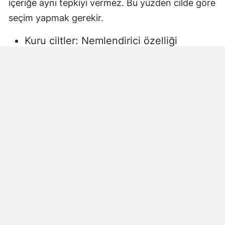
içeriğe aynı tepkiyi vermez. Bu yüzden cilde göre
seçim yapmak gerekir.
Kuru ciltler: Nemlendirici özelliği
yüksek, gliserin veya doğal yağlar
içeren sıvı sabunlar tercih edilmelidir.
Aksi halde ciltte kuruma, gerginlik ve
pullanma görülebilir.
Yağlı ciltler: Fazla ağır yağlar içermeyen,
cildi kurutmadan arındıran ürünler daha
uygun olacaktır.
Hassas ciltler: Parfümsüz, alkol
içermeyen ve dermatolojik olarak test
edilmiş ürünler önerilir. Aksi halde ciltte
beklenmeyen etkiler görülebilir.
Çocuklar ve bebekler: Daha hassas
ciltlere sahip oldukları için özel olarak