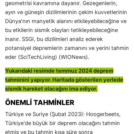
geometrisi kavramına dayanır. Gezegenlerin,
ayın ve güneşin dizilimlerinin çekim kuvvetlerinin
Dünya'nın manyetik alanını etkileyebileceğine ve
bu etkilerin sismik olayları tetikleyebileceğine
inanır. SSGI, bu dizilimleri analiz ederek
potansiyel depremlerin zamanını ve yerini tahmin
eder​ (SciTechLiving)​​ (WIONews)​.
Yukarıdaki resimde temmuz 2024 deprem
tahminini yapıyor. Haritada gösterilen yerlede
sismik hareket olacağını ima ediyor.
ÖNEMLI TAHMINLER
Türkiye ve Suriye (Şubat 2023): Hoogerbeets,
Türkiye'de büyük bir deprem olacağını tahmin
etmiş ve bu tahmin kısa süre sonra