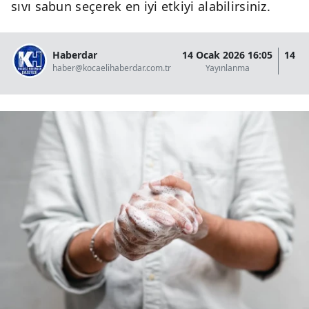
sıvı sabun seçerek en iyi etkiyi alabilirsiniz.
Haberdar
14 Ocak 2026 16:05
14 O
haber@kocaelihaberdar.com.tr
Yayınlanma
G