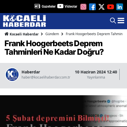
Gazeteler
Videolar
Gündem
Frank Hoogerbeets Deprem Tahminler
Kocaeli Haberdar
Frank Hoogerbeets Deprem
Tahminleri Ne Kadar Doğru?
Haberdar
10 Haziran 2024 12:40
07
haber@kocaelihaberdar.com.tr
Yayınlanma