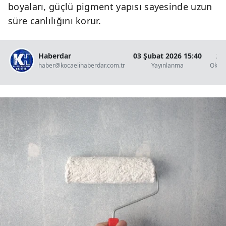
boyaları, güçlü pigment yapısı sayesinde uzun
süre canlılığını korur.
Haberdar
03 Şubat 2026 15:40
2 
haber@kocaelihaberdar.com.tr
Yayınlanma
Okun