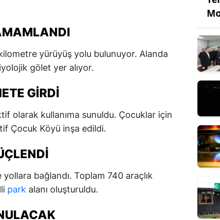
Mo
AMAMLANDI
kilometre yürüyüş yolu bulunuyor. Alanda
yolojik gölet yer alıyor.
ETE GIRDI
tif olarak kullanıma sunuldu. Çocuklar için
if Çocuk Köyü inşa edildi.
ÜÇLENDI
 yollara bağlandı. Toplam 740 araçlık
li
park
alanı oluşturuldu.
UNULACAK