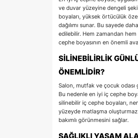
ve duvar yüzeyine dengeli şeki
boyaları, yüksek örtücülük öze
dağılımı sunar. Bu sayede daha
edilebilir. Hem zamandan hem de
cephe boyasının en önemli avan
SILINEBILIRLIK GÜN
ÖNEMLIDIR?
Salon, mutfak ve çocuk odası gi
Bu nedenle en iyi iç cephe boyası
silinebilir iç cephe boyaları, n
yüzeyde matlaşma oluşturmaz. 
bakımlı görünmesini sağlar.
SAĞLIKLI YAŞAM ALA