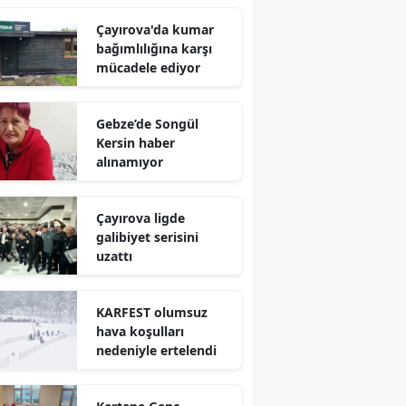
Çayırova'da kumar
Yalova
bağımlılığına karşı
mücadele ediyor
Karabük
Kilis
Gebze’de Songül
Kersin haber
Osmaniye
alınamıyor
Düzce
Çayırova ligde
galibiyet serisini
uzattı
KARFEST olumsuz
hava koşulları
nedeniyle ertelendi