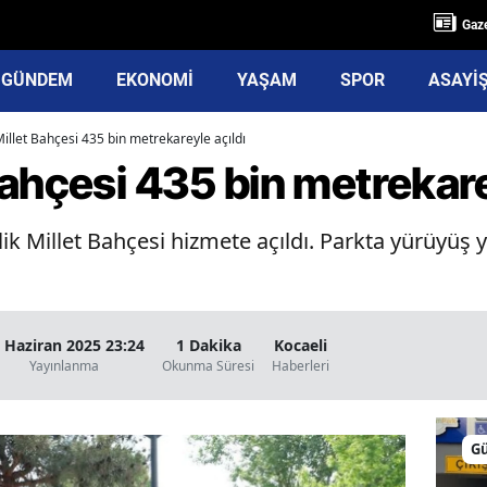
Gaze
GÜNDEM
EKONOMİ
YAŞAM
SPOR
ASAYİ
illet Bahçesi 435 bin metrekareyle açıldı
ahçesi 435 bin metrekare
 Millet Bahçesi hizmete açıldı. Parkta yürüyüş yol
 Haziran 2025 23:24
1 Dakika
Kocaeli
Yayınlanma
Okunma Süresi
Haberleri
G