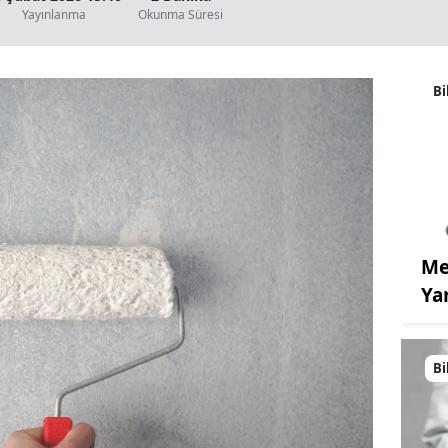
Yayınlanma
Okunma Süresi
Bi
Me
Ya
Bi