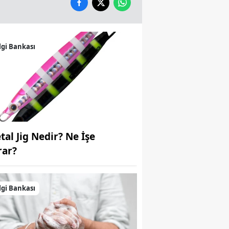
Samsun
Siirt
lgi Bankası
Sinop
Sivas
Tekirdağ
Tokat
tal Jig Nedir? Ne İşe
Trabzon
rar?
Tunceli
Şanlıurfa
lgi Bankası
Uşak
Van