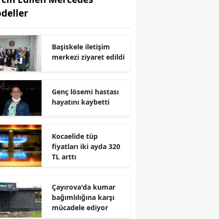
deller
Edirne
Elazığ
Başiskele iletişim
Erzincan
merkezi ziyaret edildi
Erzurum
Genç lösemi hastası
Eskişehir
hayatını kaybetti
Gaziantep
Giresun
Kocaelide tüp
fiyatları iki ayda 320
Gümüşhane
TL arttı
Hakkari
Çayırova'da kumar
Hatay
bağımlılığına karşı
mücadele ediyor
Isparta