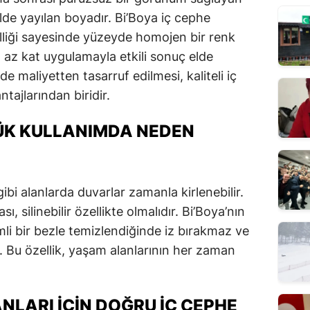
lde yayılan boyadır. Bi’Boya iç cephe
lliği sayesinde yüzeyde homojen bir renk
 az kat uygulamayla etkili sonuç elde
 maliyetten tasarruf edilmesi, kaliteli iç
tajlarından biridir.
LÜK KULLANIMDA NEDEN
bi alanlarda duvarlar zamanla kirlenebilir.
, silinebilir özellikte olmalıdır. Bi’Boya’nın
emli bir bezle temizlendiğinde iz bırakmaz ve
Bu özellik, yaşam alanlarının her zaman
NLARI İÇIN DOĞRU İÇ CEPHE