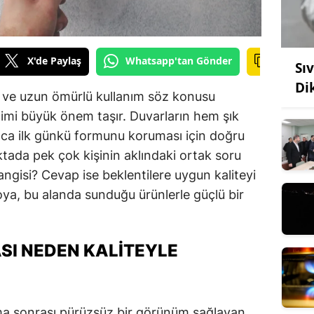
X'de Paylaş
Whatsapp'tan Gönder
Sı
Di
k ve uzun ömürlü kullanım söz konusu
imi büyük önem taşır. Duvarların hem şık
ca ilk günkü formunu koruması için doğru
ktada pek çok kişinin aklındaki ortak soru
angisi? Cevap ise beklentilere uygun kaliteyi
oya, bu alanda sunduğu ürünlerle güçlü bir
ASI NEDEN KALITEYLE
ama sonrası pürüzsüz bir görünüm sağlayan