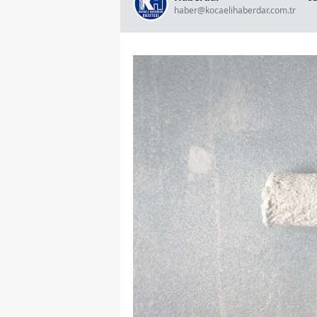
haber@kocaelihaberdar.com.tr