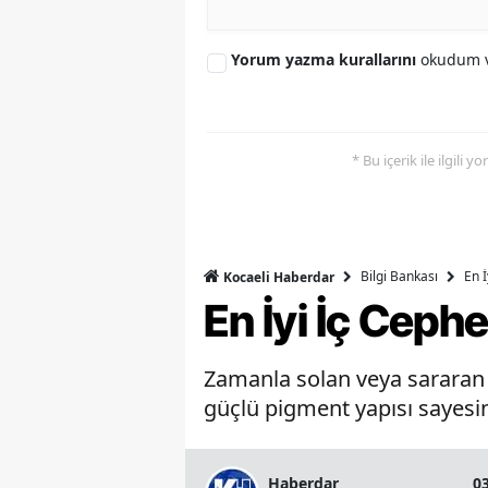
Yorum yazma kurallarını
okudum v
* Bu içerik ile ilgili 
Bilgi Bankası
En 
Kocaeli Haberdar
En İyi İç Ceph
Zamanla solan veya sararan b
güçlü pigment yapısı sayesin
Haberdar
0