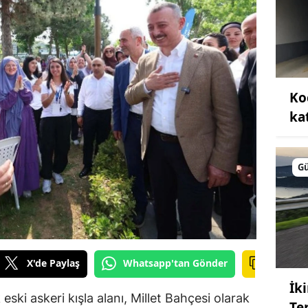
Ko
kat
G
X'de Paylaş
Whatsapp'tan Gönder
İk
eski askeri kışla alanı, Millet Bahçesi olarak
Te