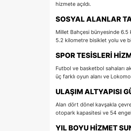
hizmete açıldı.
SOSYAL ALANLAR T
Millet Bahçesi bünyesinde 6.5 
5.2 kilometre bisiklet yolu ve bi
SPOR TESISLERI HIZM
Futbol ve basketbol sahaları ak
üç farklı oyun alanı ve Lokomot
ULAŞIM ALTYAPISI G
Alan dört dönel kavşakla çevre
otopark kapasitesi ve 54 engel
YIL BOYU HIZMET S