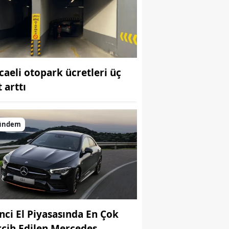
Bilecik
Bingöl
Bitlis
caeli otopark ücretleri üç
Bolu
 arttı
Burdur
Bursa
ündem
Çanakkale
Çankırı
Çorum
Denizli
inci El Piyasasında En Çok
Diyarbakır
rcih Edilen Mercedes