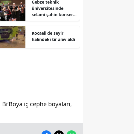
Gebze teknik
üniversitesinde
Malatya
selami şahin konseri
coşkuyla karşılandı
Manisa
Kocaeli'de seyir
Kahramanmaraş
halindeki tır alev aldı
Mardin
Muğla
Muş
Nevşehir
Niğde
Bi’Boya iç cephe boyaları,
Ordu
Rize
Sakarya