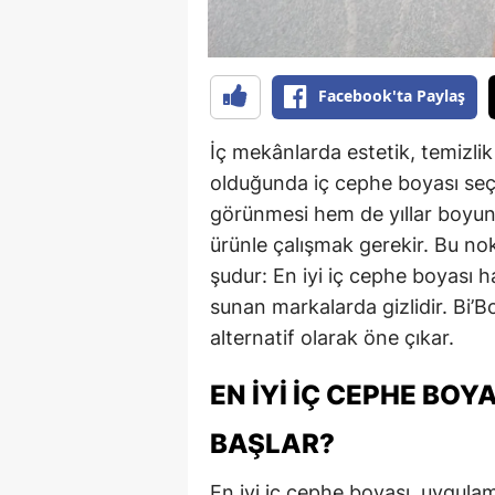
Facebook'ta Paylaş
İç mekânlarda estetik, temizli
olduğunda iç cephe boyası seç
görünmesi hem de yıllar boyun
ürünle çalışmak gerekir. Bu no
şudur: En iyi iç cephe boyası h
sunan markalarda gizlidir. Bi’B
alternatif olarak öne çıkar.
EN İYI İÇ CEPHE BOY
BAŞLAR?
En iyi iç cephe boyası, uygul