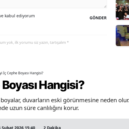
e kabul ediyorum
GÖNDER
yorum yok, ilk yorumu siz yazın, tartışalım *
İyi İç Cephe Boyası Hangisi?
e Boyası Hangisi?
oyalar, duvarların eski görünmesine neden olur. 
de uzun süre canlılığını korur.
3 Şubat 2026 15:40
2 Dakika