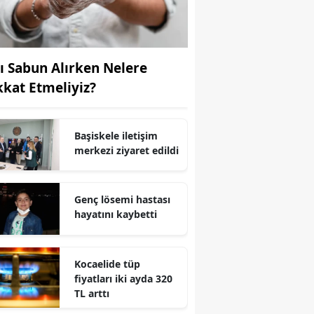
Yozgat
Zonguldak
vı Sabun Alırken Nelere
Aksaray
kkat Etmeliyiz?
Bayburt
Başiskele iletişim
Karaman
merkezi ziyaret edildi
Kırıkkale
Batman
Genç lösemi hastası
hayatını kaybetti
Şırnak
Bartın
Kocaelide tüp
fiyatları iki ayda 320
Ardahan
TL arttı
Iğdır