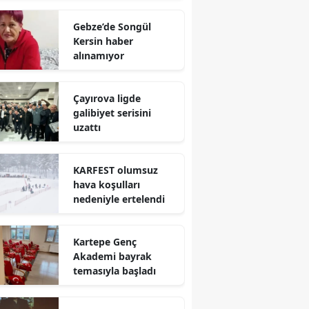
Mersin
Gebze’de Songül
Kersin haber
İstanbul
alınamıyor
İzmir
Çayırova ligde
Kars
galibiyet serisini
uzattı
Kastamonu
Kayseri
KARFEST olumsuz
hava koşulları
Kırklareli
nedeniyle ertelendi
Kırşehir
Kartepe Genç
Kocaeli
Akademi bayrak
temasıyla başladı
Konya
Kütahya