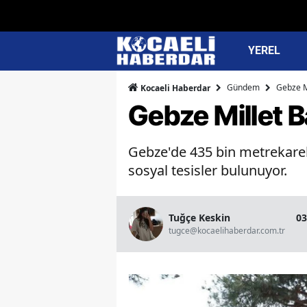
YEREL
Gündem
Gebze M
Kocaeli Haberdar
Gebze Millet B
Gebze'de 435 bin metrekarelik
sosyal tesisler bulunuyor.
Tuğçe Keskin
03
tugce@kocaelihaberdar.com.tr