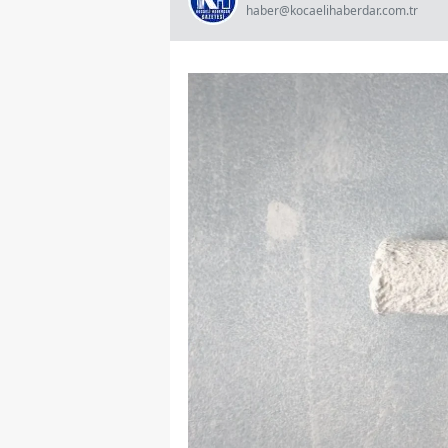
haber@kocaelihaberdar.com.tr