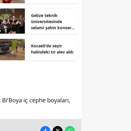
Malatya
Gebze teknik
Manisa
üniversitesinde
selami şahin konseri
Kahramanmaraş
coşkuyla karşılandı
Mardin
Kocaeli'de seyir
halindeki tır alev aldı
Muğla
Muş
Nevşehir
Niğde
Bi’Boya iç cephe boyaları,
Ordu
Rize
Sakarya