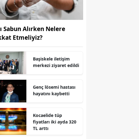
Yozgat
Zonguldak
vı Sabun Alırken Nelere
kkat Etmeliyiz?
Aksaray
Bayburt
Başiskele iletişim
Karaman
merkezi ziyaret edildi
Kırıkkale
Genç lösemi hastası
Batman
hayatını kaybetti
Şırnak
Bartın
Kocaelide tüp
fiyatları iki ayda 320
Ardahan
TL arttı
Iğdır