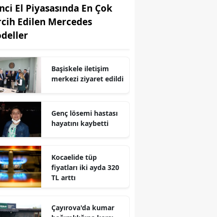
inci El Piyasasında En Çok
Edirne
rcih Edilen Mercedes
Elazığ
deller
Erzincan
Başiskele iletişim
Erzurum
merkezi ziyaret edildi
Eskişehir
Gaziantep
Genç lösemi hastası
hayatını kaybetti
Giresun
Gümüşhane
Kocaelide tüp
fiyatları iki ayda 320
Hakkari
TL arttı
Hatay
Çayırova'da kumar
Isparta