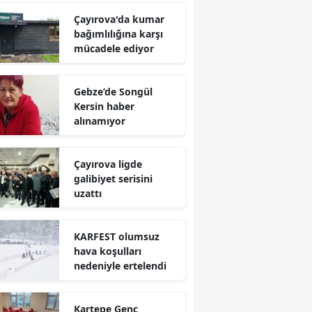
Çayırova'da kumar
Yalova
bağımlılığına karşı
mücadele ediyor
Karabük
Kilis
Gebze’de Songül
Kersin haber
Osmaniye
alınamıyor
Düzce
Çayırova ligde
galibiyet serisini
uzattı
KARFEST olumsuz
hava koşulları
nedeniyle ertelendi
Kartepe Genç