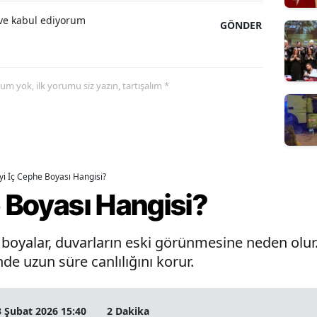
e kabul ediyorum
GÖNDER
yorum yok, ilk yorumu siz yazın, tartışalım *
İyi İç Cephe Boyası Hangisi?
e Boyası Hangisi?
oyalar, duvarların eski görünmesine neden olur. 
de uzun süre canlılığını korur.
3 Şubat 2026 15:40
2 Dakika