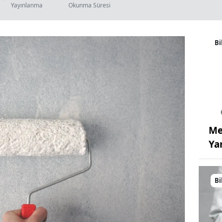
Yayınlanma
Okunma Süresi
Bi
Me
Ya
Bi