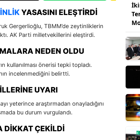
İk
INLIK
YASASINI ELEŞTIRDI
Te
Mo
ruk Gergerlioğlu, TBMM’de zeytinliklerin
ı. AK Parti milletvekillerini eleştirdi.
IŞMALARA NEDEN OLDU
rın kullanılması önerisi tepki topladı.
ın incelenmediğini belirtti.
ILLERINE UYARI
asayı yeterince araştırmadan onayladığını
uşmada bu durum vurgulandı.
 DIKKAT ÇEKILDI