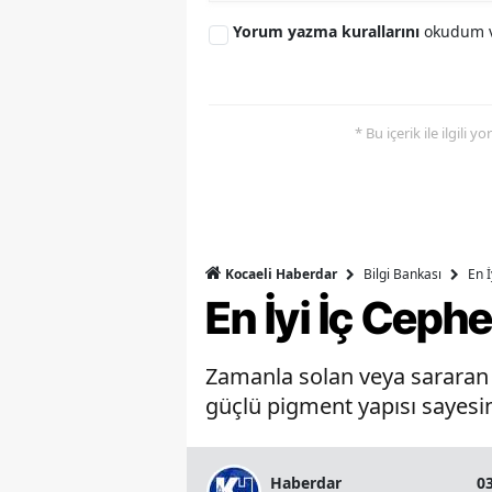
Yorum yazma kurallarını
okudum v
* Bu içerik ile ilgili 
Bilgi Bankası
En 
Kocaeli Haberdar
En İyi İç Ceph
Zamanla solan veya sararan b
güçlü pigment yapısı sayesin
Haberdar
0