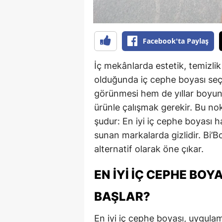
Facebook'ta Paylaş
İç mekânlarda estetik, temizli
olduğunda iç cephe boyası seç
görünmesi hem de yıllar boyun
ürünle çalışmak gerekir. Bu no
şudur: En iyi iç cephe boyası h
sunan markalarda gizlidir. Bi’B
alternatif olarak öne çıkar.
EN İYI İÇ CEPHE BOY
BAŞLAR?
En iyi iç cephe boyası, uygul