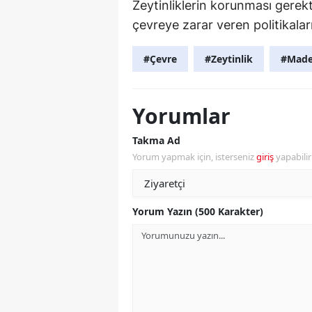
Zeytinliklerin korunması gerekt
çevreye zarar veren politikaları 
#Çevre
#Zeytinlik
#Made
Yorumlar
Takma Ad
Yorum yapmak için, isterseniz
giriş
yapabili
Yorum Yazın (500 Karakter)