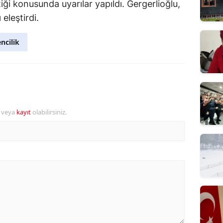
iği konusunda uyarılar yapıldı. Gergerlioğlu,
eleştirdi.
ncilik
r veya
kayıt
olabilirsiniz.