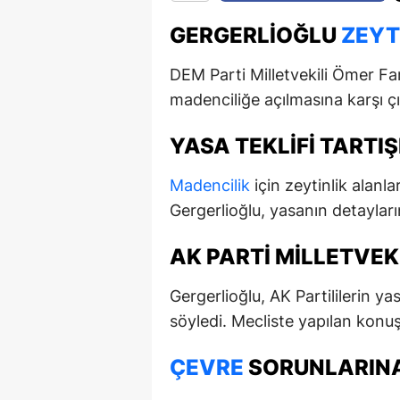
GERGERLIOĞLU
ZEYT
DEM Parti Milletvekili Ömer Fa
madenciliğe açılmasına karşı çıkt
YASA TEKLIFI TART
Madencilik
için zeytinlik alanla
Gergerlioğlu, yasanın detayların
AK PARTI MILLETVEK
Gergerlioğlu, AK Partililerin y
söyledi. Mecliste yapılan kon
ÇEVRE
SORUNLARINA