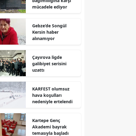
bağımlılığına karşı
mücadele ediyor
Mersin
İstanbul
Gebze’de Songül
Kersin haber
İzmir
alınamıyor
Kars
Çayırova ligde
Kastamonu
galibiyet serisini
uzattı
Kayseri
Kırklareli
KARFEST olumsuz
hava koşulları
Kırşehir
nedeniyle ertelendi
Kocaeli
Kartepe Genç
Konya
Akademi bayrak
Kütahya
temasıyla başladı