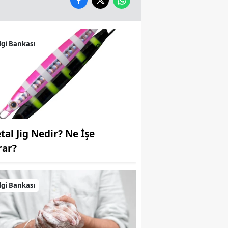
Samsun
Siirt
lgi Bankası
Sinop
Sivas
Tekirdağ
Tokat
tal Jig Nedir? Ne İşe
Trabzon
rar?
Tunceli
Şanlıurfa
lgi Bankası
Uşak
Van