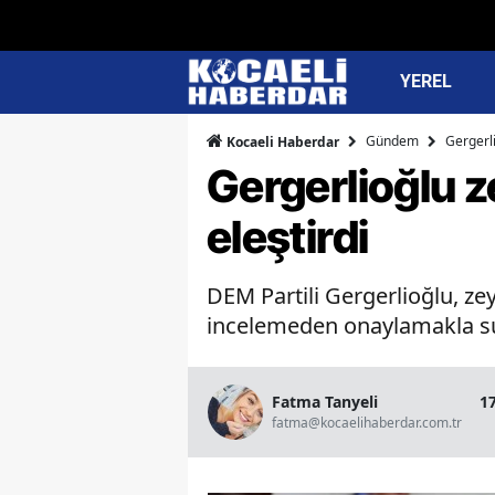
YEREL
Gündem
Gergerli
Kocaeli Haberdar
Gergerlioğlu z
eleştirdi
DEM Partili Gergerlioğlu, zeyt
incelemeden onaylamakla su
Fatma Tanyeli
1
fatma@kocaelihaberdar.com.tr