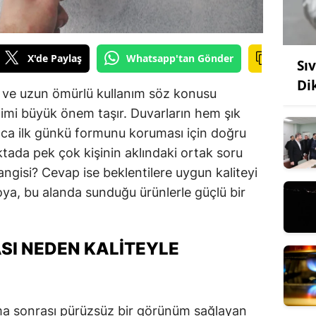
X'de Paylaş
Whatsapp'tan Gönder
Sı
Di
k ve uzun ömürlü kullanım söz konusu
imi büyük önem taşır. Duvarların hem şık
ca ilk günkü formunu koruması için doğru
ktada pek çok kişinin aklındaki ortak soru
angisi? Cevap ise beklentilere uygun kaliteyi
oya, bu alanda sunduğu ürünlerle güçlü bir
ASI NEDEN KALITEYLE
ama sonrası pürüzsüz bir görünüm sağlayan