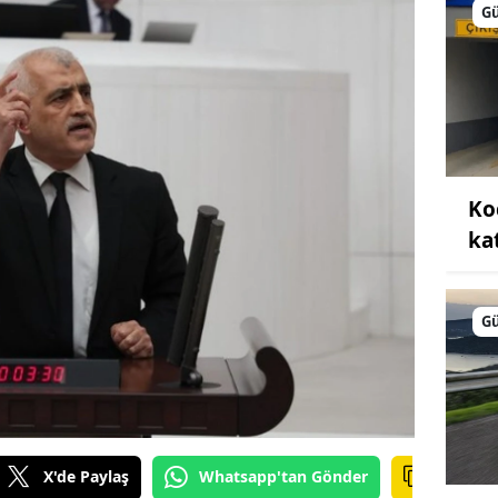
G
Ko
kat
G
X'de Paylaş
Whatsapp'tan Gönder