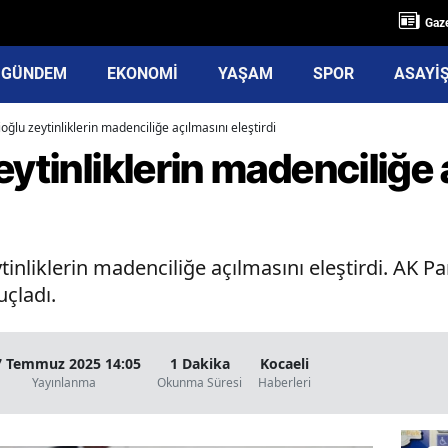
Gaze
GÜNDEM
EKONOMİ
YAŞAM
SPOR
ASAYİ
oğlu zeytinliklerin madenciliğe açılmasını eleştirdi
eytinliklerin madenciliğe 
inliklerin madenciliğe açılmasını eleştirdi. AK Part
çladı.
7 Temmuz 2025 14:05
1 Dakika
Kocaeli
Yayınlanma
Okunma Süresi
Haberleri