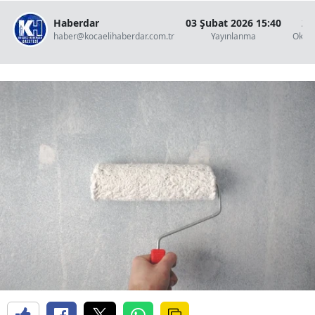
Haberdar
03 Şubat 2026 15:40
2 
haber@kocaelihaberdar.com.tr
Yayınlanma
Okun