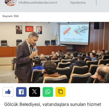
info@kocaelihaberdar.com.tr
Yayınlanma
Gü
Kaynak: İHA
Gölcük Belediyesi, vatandaşlara sunulan hizmet