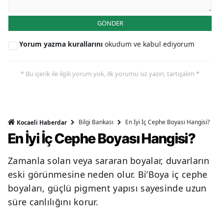
GÖNDER
Yorum yazma kurallarını
okudum ve kabul ediyorum
* Bu içerik ile ilgili yorum yok, ilk yorumu siz yazın, tartışalım *
Bilgi Bankası
En İyi İç Cephe Boyası Hangisi?
Kocaeli Haberdar
En İyi İç Cephe Boyası Hangisi?
Zamanla solan veya sararan boyalar, duvarların
eski görünmesine neden olur. Bi’Boya iç cephe
boyaları, güçlü pigment yapısı sayesinde uzun
süre canlılığını korur.