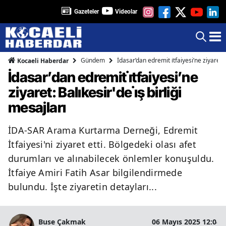
Gazeteler
Videolar
Gündem
İdasar’dan edremit i̇tfaiyesi’ne ziyaret: B
Kocaeli Haberdar
İdasar’dan edremit i̇tfaiyesi’ne
ziyaret: Balıkesir'de i̇ş birliği
mesajları
İDA-SAR Arama Kurtarma Derneği, Edremit
İtfaiyesi'ni ziyaret etti. Bölgedeki olası afet
durumları ve alınabilecek önlemler konuşuldu.
İtfaiye Amiri Fatih Asar bilgilendirmede
bulundu. İşte ziyaretin detayları...
Buse Çakmak
06 Mayıs 2025 12:04