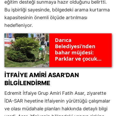
eğitim desteği sunmaya hazır olduğunu belirtti.
Bu işbirliği sayesinde, bölgedeki arama kurtarma
kapasitesinin önemli ölçüde artırılması
hedefleniyor.
Darıca
Belediyesi'nden
bahar müjdesi:
Parklar ve çocuk
oyun alanları
yenileniyor
İTFAIYE AMIRI ASAR'DAN
BILGILENDIRME
Edremit İtfaiye Grup Amiri Fatih Asar, ziyarette
İDA-SAR heyetine itfaiyenin yürüttüğü çalışmalar
ve olası müdahale planları hakkında detaylı bilgi