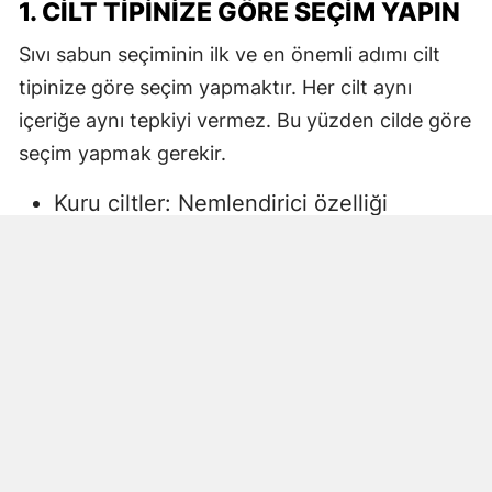
1. CILT TIPINIZE GÖRE SEÇIM YAPIN
Sıvı sabun seçiminin ilk ve en önemli adımı cilt
tipinize göre seçim yapmaktır. Her cilt aynı
içeriğe aynı tepkiyi vermez. Bu yüzden cilde göre
seçim yapmak gerekir.
Kuru ciltler: Nemlendirici özelliği
yüksek, gliserin veya doğal yağlar
içeren sıvı sabunlar tercih edilmelidir.
Aksi halde ciltte kuruma, gerginlik ve
pullanma görülebilir.
Yağlı ciltler: Fazla ağır yağlar içermeyen,
cildi kurutmadan arındıran ürünler daha
uygun olacaktır.
Hassas ciltler: Parfümsüz, alkol
içermeyen ve dermatolojik olarak test