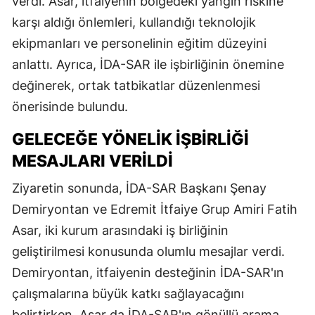
verdi. Asar, itfaiyenin bölgedeki yangın riskine
karşı aldığı önlemleri, kullandığı teknolojik
ekipmanları ve personelinin eğitim düzeyini
anlattı. Ayrıca, İDA-SAR ile işbirliğinin önemine
değinerek, ortak tatbikatlar düzenlenmesi
önerisinde bulundu.
GELECEĞE YÖNELIK İŞBIRLIĞI
MESAJLARI VERILDI
Ziyaretin sonunda, İDA-SAR Başkanı Şenay
Demiryontan ve Edremit İtfaiye Grup Amiri Fatih
Asar, iki kurum arasındaki iş birliğinin
geliştirilmesi konusunda olumlu mesajlar verdi.
Demiryontan, itfaiyenin desteğinin İDA-SAR'ın
çalışmalarına büyük katkı sağlayacağını
belirtirken, Asar da İDA-SAR'ın gönüllü arama