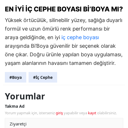
EN İYI İÇ CEPHE BOYASI BI’BOYA MI?
Yüksek örtücülük, silinebilir yüzey, sağlığa duyarlı
formül ve uzun ömürlü renk performansı bir
araya geldiğinde, en iyi
iç cephe boyası
arayışında Bi’Boya güvenilir bir seçenek olarak
öne çıkar. Doğru ürünle yapılan boya uygulaması,
yaşam alanlarının havasını tamamen değiştirir.
#Boya
#İç Cephe
Yorumlar
Takma Ad
Yorum yapmak için, isterseniz
giriş
yapabilir veya
kayıt
olabilirsiniz.