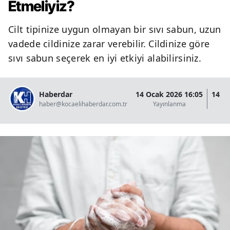
Etmeliyiz?
Cilt tipinize uygun olmayan bir sıvı sabun, uzun
vadede cildinize zarar verebilir. Cildinize göre
sıvı sabun seçerek en iyi etkiyi alabilirsiniz.
Haberdar
14 Ocak 2026 16:05
14 O
haber@kocaelihaberdar.com.tr
Yayınlanma
G