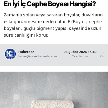
En İyi İç Cephe Boyası Hangisi?
Zamanla solan veya sararan boyalar, duvarların
eski görünmesine neden olur. Bi’Boya iç cephe
boyaları, güçlü pigment yapısı sayesinde uzun
süre canlılığını korur.
Haberdar
03 Şubat 2026 15:40
2 
haber@kocaelihaberdar.com.tr
Yayınlanma
Okun