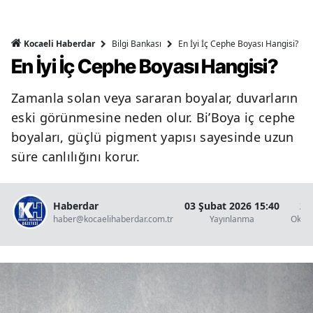
Bilgi Bankası
En İyi İç Cephe Boyası Hangisi?
Kocaeli Haberdar
En İyi İç Cephe Boyası Hangisi?
Zamanla solan veya sararan boyalar, duvarların
eski görünmesine neden olur. Bi’Boya iç cephe
boyaları, güçlü pigment yapısı sayesinde uzun
süre canlılığını korur.
Haberdar
03 Şubat 2026 15:40
2 
haber@kocaelihaberdar.com.tr
Yayınlanma
Okun