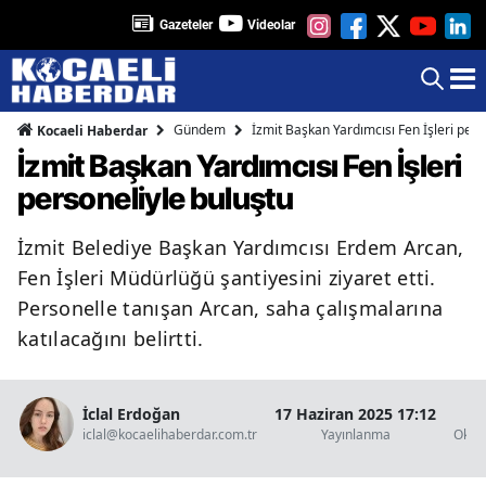
Gazeteler
Videolar
Gündem
İzmit Başkan Yardımcısı Fen İşleri pers
Kocaeli Haberdar
İzmit Başkan Yardımcısı Fen İşleri
personeliyle buluştu
İzmit Belediye Başkan Yardımcısı Erdem Arcan,
Fen İşleri Müdürlüğü şantiyesini ziyaret etti.
Personelle tanışan Arcan, saha çalışmalarına
katılacağını belirtti.
İclal Erdoğan
17 Haziran 2025 17:12
1 
iclal@kocaelihaberdar.com.tr
Yayınlanma
Okun