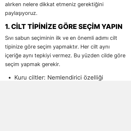
alırken nelere dikkat etmeniz gerektiğini
paylaşıyoruz.
1. CILT TIPINIZE GÖRE SEÇIM YAPIN
Sıvı sabun seçiminin ilk ve en önemli adımı cilt
tipinize göre seçim yapmaktır. Her cilt aynı
içeriğe aynı tepkiyi vermez. Bu yüzden cilde göre
seçim yapmak gerekir.
Kuru ciltler: Nemlendirici özelliği
yüksek, gliserin veya doğal yağlar
içeren sıvı sabunlar tercih edilmelidir.
Aksi halde ciltte kuruma, gerginlik ve
pullanma görülebilir.
Yağlı ciltler: Fazla ağır yağlar içermeyen,
cildi kurutmadan arındıran ürünler daha