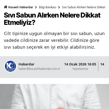
Bilgi Bankası
Sıvı Sabun Alırken Nelere Dikkat Et
Kocaeli Haberdar
Sıvı Sabun Alırken Nelere Dikkat
Etmeliyiz?
Cilt tipinize uygun olmayan bir sıvı sabun, uzun
vadede cildinize zarar verebilir. Cildinize göre
sıvı sabun seçerek en iyi etkiyi alabilirsiniz.
Haberdar
14 Ocak 2026 16:05
14 O
haber@kocaelihaberdar.com.tr
Yayınlanma
G