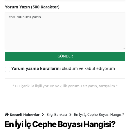
Yorum Yazın (500 Karakter)
GÖNDER
Yorum yazma kurallarını
okudum ve kabul ediyorum
* Bu içerik ile ilgili yorum yok, ilk yorumu siz yazın, tartışalım *
Bilgi Bankası
En İyi İç Cephe Boyası Hangisi?
Kocaeli Haberdar
En İyi İç Cephe Boyası Hangisi?