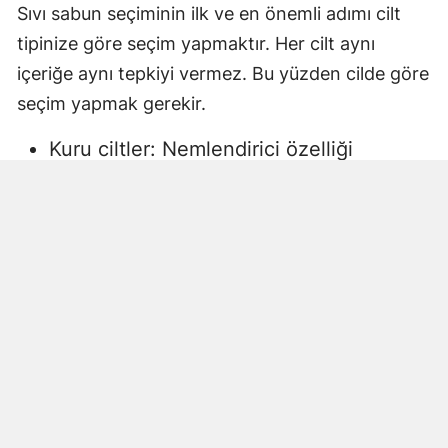
Sıvı sabun seçiminin ilk ve en önemli adımı cilt
tipinize göre seçim yapmaktır. Her cilt aynı
içeriğe aynı tepkiyi vermez. Bu yüzden cilde göre
seçim yapmak gerekir.
Kuru ciltler: Nemlendirici özelliği
yüksek, gliserin veya doğal yağlar
içeren sıvı sabunlar tercih edilmelidir.
Aksi halde ciltte kuruma, gerginlik ve
pullanma görülebilir.
Yağlı ciltler: Fazla ağır yağlar içermeyen,
cildi kurutmadan arındıran ürünler daha
uygun olacaktır.
Hassas ciltler: Parfümsüz, alkol
içermeyen ve dermatolojik olarak test
edilmiş ürünler önerilir. Aksi halde ciltte