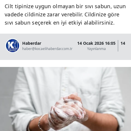
Cilt tipinize uygun olmayan bir sıvı sabun, uzun
vadede cildinize zarar verebilir. Cildinize göre
sıvı sabun seçerek en iyi etkiyi alabilirsiniz.
Haberdar
14 Ocak 2026 16:05
14 O
haber@kocaelihaberdar.com.tr
Yayınlanma
G