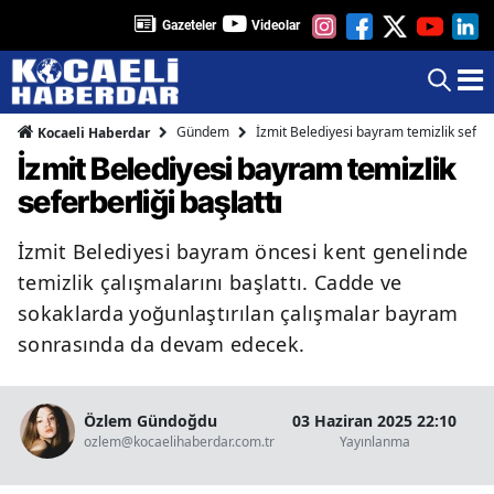
Gazeteler
Videolar
Gündem
İzmit Belediyesi bayram temizlik seferbe
Kocaeli Haberdar
İzmit Belediyesi bayram temizlik
seferberliği başlattı
İzmit Belediyesi bayram öncesi kent genelinde
temizlik çalışmalarını başlattı. Cadde ve
sokaklarda yoğunlaştırılan çalışmalar bayram
sonrasında da devam edecek.
Özlem Gündoğdu
03 Haziran 2025 22:10
ozlem@kocaelihaberdar.com.tr
Yayınlanma
Ok