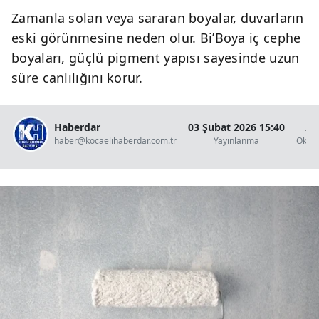
Zamanla solan veya sararan boyalar, duvarların
eski görünmesine neden olur. Bi’Boya iç cephe
boyaları, güçlü pigment yapısı sayesinde uzun
süre canlılığını korur.
Haberdar
03 Şubat 2026 15:40
2 
haber@kocaelihaberdar.com.tr
Yayınlanma
Okun