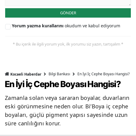
GÖNDER
Yorum yazma kurallarını
okudum ve kabul ediyorum
* Bu içerik ile ilgili yorum yok, ilk yorumu siz yazın, tartışalım *
Bilgi Bankası
En İyi İç Cephe Boyası Hangisi?
Kocaeli Haberdar
En İyi İç Cephe Boyası Hangisi?
Zamanla solan veya sararan boyalar, duvarların
eski görünmesine neden olur. Bi’Boya iç cephe
boyaları, güçlü pigment yapısı sayesinde uzun
süre canlılığını korur.