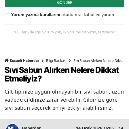
GÖNDER
Yorum yazma kurallarını
okudum ve kabul ediyorum
* Bu içerik ile ilgili yorum yok, ilk yorumu siz yazın, tartışalım *
Bilgi Bankası
Sıvı Sabun Alırken Nelere Dikkat Et
Kocaeli Haberdar
Sıvı Sabun Alırken Nelere Dikkat
Etmeliyiz?
Cilt tipinize uygun olmayan bir sıvı sabun, uzun
vadede cildinize zarar verebilir. Cildinize göre
sıvı sabun seçerek en iyi etkiyi alabilirsiniz.
Haberdar
14 Ocak 2026 16:05
14 O