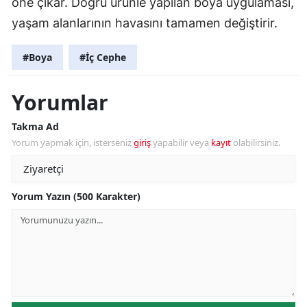
öne çıkar. Doğru ürünle yapılan boya uygulaması,
yaşam alanlarının havasını tamamen değiştirir.
#Boya
#İç Cephe
Yorumlar
Takma Ad
Yorum yapmak için, isterseniz
giriş
yapabilir veya
kayıt
olabilirsiniz.
Yorum Yazın (500 Karakter)