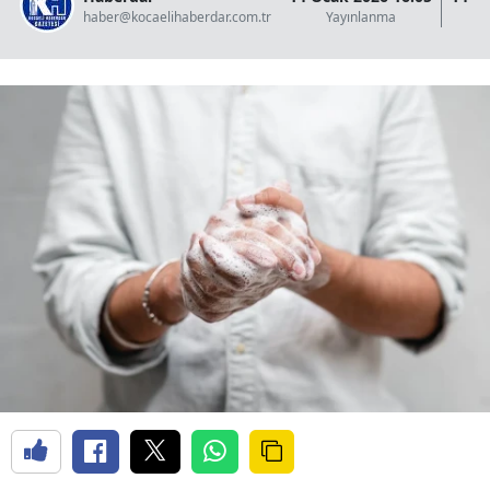
haber@kocaelihaberdar.com.tr
Yayınlanma
G