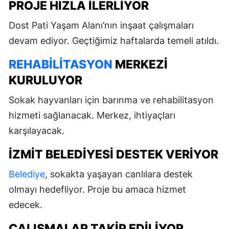
PROJE HIZLA ILERLIYOR
Dost Pati Yaşam Alanı’nın inşaat çalışmaları
devam ediyor. Geçtiğimiz haftalarda temeli atıldı.
REHABILITASYON
MERKEZI
KURULUYOR
Sokak hayvanları için barınma ve rehabilitasyon
hizmeti sağlanacak. Merkez, ihtiyaçları
karşılayacak.
İZMIT BELEDIYESI DESTEK VERIYOR
Belediye
, sokakta yaşayan canlılara destek
olmayı hedefliyor. Proje bu amaca hizmet
edecek.
ÇALIŞMALAR TAKIP EDILIYOR