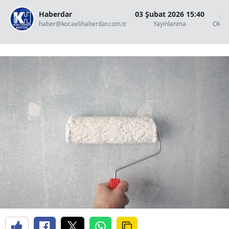
Haberdar
03 Şubat 2026 15:40
2 
haber@kocaelihaberdar.com.tr
Yayınlanma
Okun