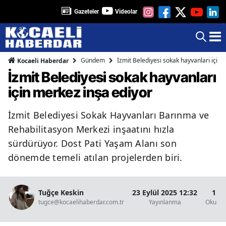
Gazeteler
Videolar
Gündem
İzmit Belediyesi sokak hayvanları için 
Kocaeli Haberdar
İzmit Belediyesi sokak hayvanları
için merkez inşa ediyor
İzmit Belediyesi Sokak Hayvanları Barınma ve
Rehabilitasyon Merkezi inşaatını hızla
sürdürüyor. Dost Pati Yaşam Alanı son
dönemde temeli atılan projelerden biri.
Tuğçe Keskin
23 Eylül 2025 12:32
1 D
tugce@kocaelihaberdar.com.tr
Yayınlanma
Okunma