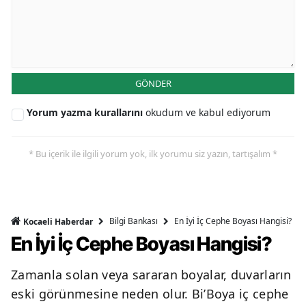
GÖNDER
Yorum yazma kurallarını
okudum ve kabul ediyorum
* Bu içerik ile ilgili yorum yok, ilk yorumu siz yazın, tartışalım *
Bilgi Bankası
En İyi İç Cephe Boyası Hangisi?
Kocaeli Haberdar
En İyi İç Cephe Boyası Hangisi?
Zamanla solan veya sararan boyalar, duvarların
eski görünmesine neden olur. Bi’Boya iç cephe