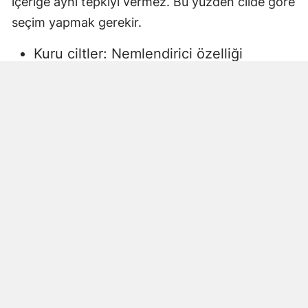
içeriğe aynı tepkiyi vermez. Bu yüzden cilde göre
seçim yapmak gerekir.
Kuru ciltler: Nemlendirici özelliği
yüksek, gliserin veya doğal yağlar
içeren sıvı sabunlar tercih edilmelidir.
Aksi halde ciltte kuruma, gerginlik ve
pullanma görülebilir.
Yağlı ciltler: Fazla ağır yağlar içermeyen,
cildi kurutmadan arındıran ürünler daha
uygun olacaktır.
Hassas ciltler: Parfümsüz, alkol
içermeyen ve dermatolojik olarak test
edilmiş ürünler önerilir. Aksi halde ciltte
beklenmeyen etkiler görülebilir.
Çocuklar ve bebekler: Daha hassas
ciltlere sahip oldukları için özel olarak