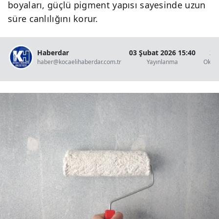
boyaları, güçlü pigment yapısı sayesinde uzun
süre canlılığını korur.
Haberdar
03 Şubat 2026 15:40
2 
haber@kocaelihaberdar.com.tr
Yayınlanma
Okun