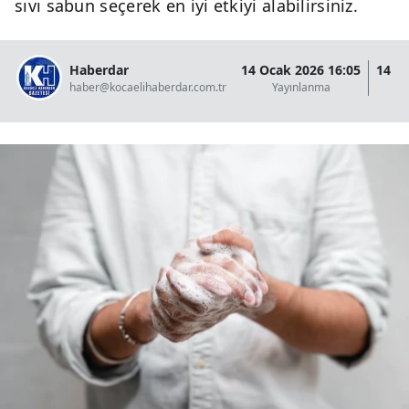
sıvı sabun seçerek en iyi etkiyi alabilirsiniz.
Haberdar
14 Ocak 2026 16:05
14 O
haber@kocaelihaberdar.com.tr
Yayınlanma
G