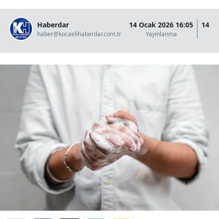
Haberdar
14 Ocak 2026 16:05
14 O
haber@kocaelihaberdar.com.tr
Yayınlanma
G