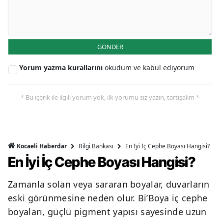
GÖNDER
Yorum yazma kurallarını
okudum ve kabul ediyorum
* Bu içerik ile ilgili yorum yok, ilk yorumu siz yazın, tartışalım *
Bilgi Bankası
En İyi İç Cephe Boyası Hangisi?
Kocaeli Haberdar
En İyi İç Cephe Boyası Hangisi?
Zamanla solan veya sararan boyalar, duvarların
eski görünmesine neden olur. Bi’Boya iç cephe
boyaları, güçlü pigment yapısı sayesinde uzun