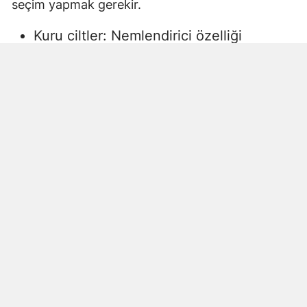
seçim yapmak gerekir.
Kuru ciltler: Nemlendirici özelliği
yüksek, gliserin veya doğal yağlar
içeren sıvı sabunlar tercih edilmelidir.
Aksi halde ciltte kuruma, gerginlik ve
pullanma görülebilir.
Yağlı ciltler: Fazla ağır yağlar içermeyen,
cildi kurutmadan arındıran ürünler daha
uygun olacaktır.
Hassas ciltler: Parfümsüz, alkol
içermeyen ve dermatolojik olarak test
edilmiş ürünler önerilir. Aksi halde ciltte
beklenmeyen etkiler görülebilir.
Çocuklar ve bebekler: Daha hassas
ciltlere sahip oldukları için özel olarak
formüle edilmiş, göz yakmayan ve