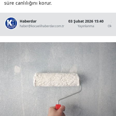
süre canlılığını korur.
Haberdar
03 Şubat 2026 15:40
2 
haber@kocaelihaberdar.com.tr
Yayınlanma
Okun