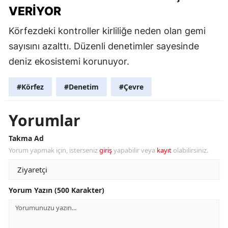
VERIYOR
Körfezdeki kontroller kirliliğe neden olan gemi
sayısını azalttı. Düzenli denetimler sayesinde
deniz ekosistemi korunuyor.
#Körfez
#Denetim
#Çevre
Yorumlar
Takma Ad
Yorum yapmak için, isterseniz
giriş
yapabilir veya
kayıt
olabilirsiniz.
Yorum Yazın (500 Karakter)