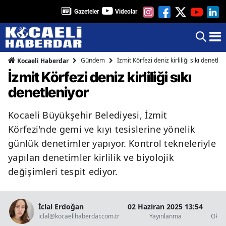
Gazeteler
Videolar
Gündem
İzmit Körfezi deniz kirliliği sıkı denetlen
Kocaeli Haberdar
İzmit Körfezi deniz kirliliği sıkı
denetleniyor
Kocaeli Büyükşehir Belediyesi, İzmit
Körfezi'nde gemi ve kıyı tesislerine yönelik
günlük denetimler yapıyor. Kontrol tekneleriyle
yapılan denetimler kirlilik ve biyolojik
değişimleri tespit ediyor.
İclal Erdoğan
02 Haziran 2025 13:54
1 
iclal@kocaelihaberdar.com.tr
Yayınlanma
Okun