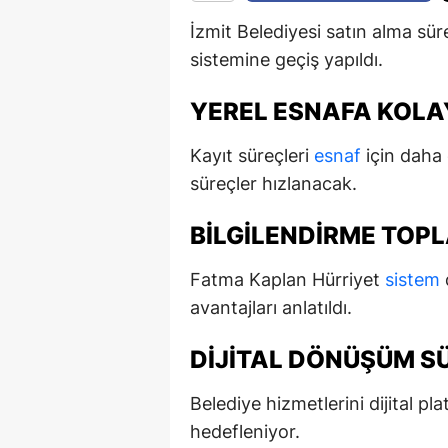
İzmit Belediyesi satın alma sür
sistemine geçiş yapıldı.
YEREL ESNAFA KOL
Kayıt süreçleri
esnaf
için daha e
süreçler hızlanacak.
BILGILENDIRME TOPL
Fatma Kaplan Hürriyet
sistem
avantajları anlatıldı.
DIJITAL DÖNÜŞÜM S
Belediye hizmetlerini dijital 
hedefleniyor.