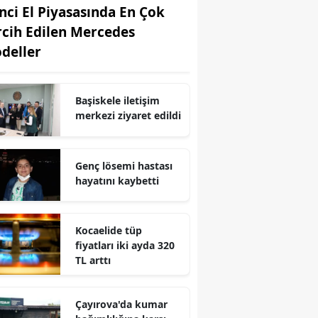
inci El Piyasasında En Çok
Edirne
rcih Edilen Mercedes
Elazığ
deller
Erzincan
Başiskele iletişim
Erzurum
merkezi ziyaret edildi
Eskişehir
Gaziantep
Genç lösemi hastası
hayatını kaybetti
Giresun
Gümüşhane
Kocaelide tüp
fiyatları iki ayda 320
Hakkari
TL arttı
Hatay
Çayırova'da kumar
Isparta