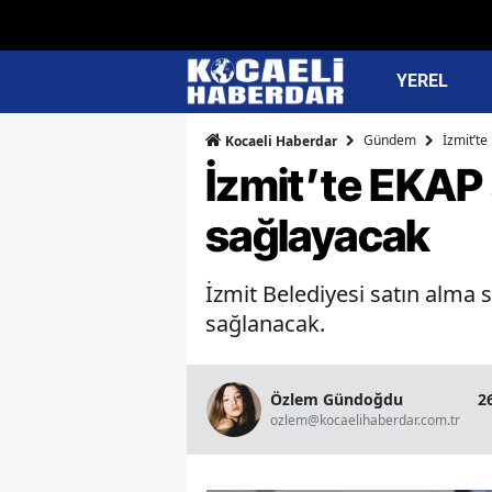
YEREL
Gündem
İzmit’te
Kocaeli Haberdar
İzmit’te EKAP 
sağlayacak
İzmit Belediyesi satın alma s
sağlanacak.
Özlem Gündoğdu
2
ozlem@kocaelihaberdar.com.tr