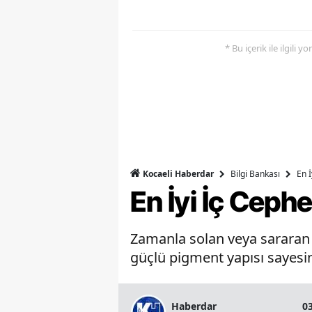
* Bu içerik ile ilgili 
Bilgi Bankası
En 
Kocaeli Haberdar
En İyi İç Ceph
Zamanla solan veya sararan b
güçlü pigment yapısı sayesin
Haberdar
0