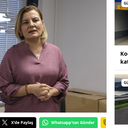
G
Ko
kat
G
X'de Paylaş
Whatsapp'tan Gönder