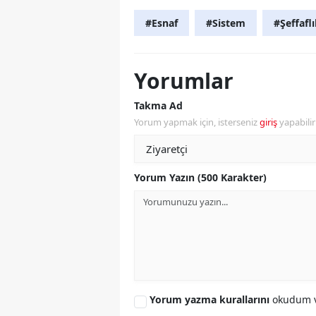
#Esnaf
#Sistem
#Şeffafl
Yorumlar
Takma Ad
Yorum yapmak için, isterseniz
giriş
yapabili
Yorum Yazın (500 Karakter)
Yorum yazma kurallarını
okudum v