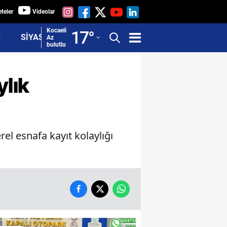
teler
Videolar
Adana
Kocaeli
17
°
Ş
SİYASET
Az
bulutlu
Adıyaman
Afyonkarahisar
ylık
Ağrı
Amasya
rel esnafa kayıt kolaylığı
Ankara
Antalya
Artvin
Aydın
Balıkesir