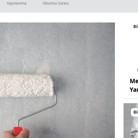
Yayınlanma
Okunma Süresi
Bi
Me
Ya
Bi