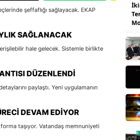
İk
eçlerinde şeffaflığı sağlayacak. EKAP
Te
Mo
AYLIK SAĞLANACAK
rişilebilir hale gelecek. Sistemle birlikte
ANTISI DÜZENLENDI
detaylarını paylaştı. Yeni uygulamanın
ÜRECI DEVAM EDIYOR
platforma taşıyor. Vatandaş memnuniyeti