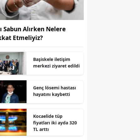
Yozgat
Zonguldak
vı Sabun Alırken Nelere
kkat Etmeliyiz?
Aksaray
Bayburt
Başiskele iletişim
Karaman
merkezi ziyaret edildi
Kırıkkale
Genç lösemi hastası
Batman
hayatını kaybetti
Şırnak
Bartın
Kocaelide tüp
fiyatları iki ayda 320
Ardahan
TL arttı
Iğdır