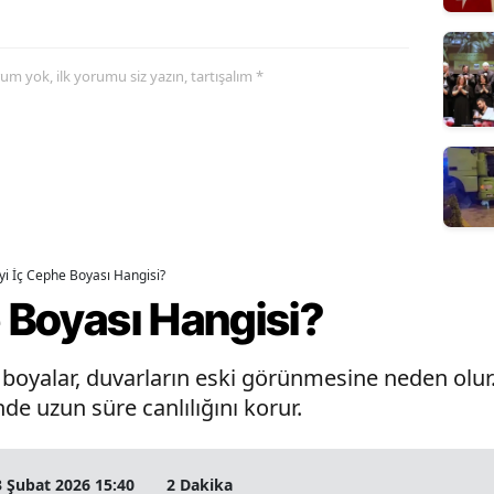
yorum yok, ilk yorumu siz yazın, tartışalım *
İyi İç Cephe Boyası Hangisi?
e Boyası Hangisi?
oyalar, duvarların eski görünmesine neden olur. 
de uzun süre canlılığını korur.
3 Şubat 2026 15:40
2 Dakika