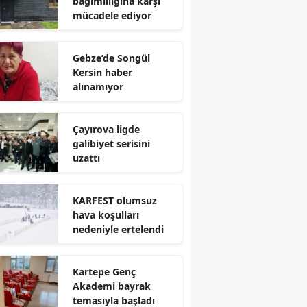
bağımlılığına karşı
mücadele ediyor
Mersin
İstanbul
Gebze’de Songül
Kersin haber
İzmir
alınamıyor
Kars
Çayırova ligde
Kastamonu
galibiyet serisini
uzattı
Kayseri
Kırklareli
KARFEST olumsuz
hava koşulları
Kırşehir
nedeniyle ertelendi
Kocaeli
Kartepe Genç
Konya
Akademi bayrak
Kütahya
temasıyla başladı