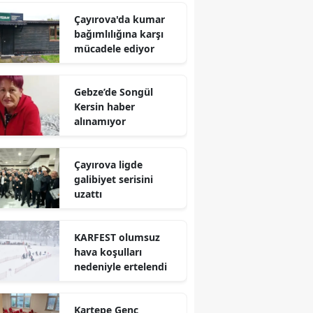
Çayırova'da kumar
Yalova
bağımlılığına karşı
mücadele ediyor
Karabük
Kilis
Gebze’de Songül
Kersin haber
Osmaniye
alınamıyor
Düzce
Çayırova ligde
galibiyet serisini
uzattı
KARFEST olumsuz
hava koşulları
nedeniyle ertelendi
Kartepe Genç