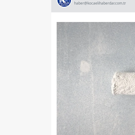
haber@kocaelihaberdar.com.tr