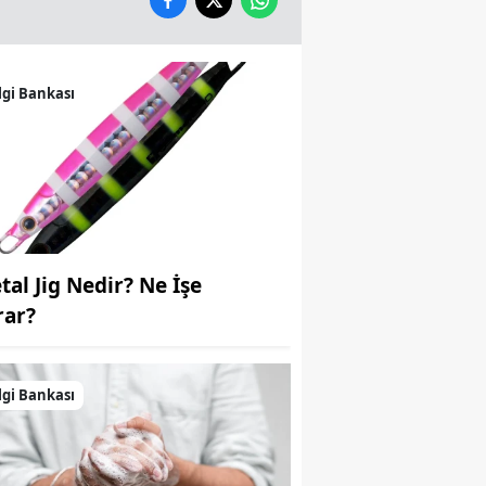
Samsun
Siirt
lgi Bankası
Sinop
Sivas
Tekirdağ
Tokat
tal Jig Nedir? Ne İşe
Trabzon
rar?
Tunceli
Şanlıurfa
lgi Bankası
Uşak
Van