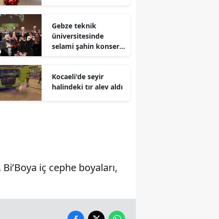
Malatya
Gebze teknik
Manisa
üniversitesinde
selami şahin konseri
Kahramanmaraş
coşkuyla karşılandı
Mardin
Kocaeli'de seyir
halindeki tır alev aldı
Muğla
Muş
Nevşehir
Niğde
Bi’Boya iç cephe boyaları,
Ordu
Rize
Sakarya