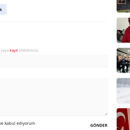
ık
r veya
kayıt
olabilirsiniz.
e kabul ediyorum
GÖNDER