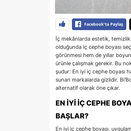
Facebook'ta Paylaş
İç mekânlarda estetik, temizli
olduğunda iç cephe boyası seç
görünmesi hem de yıllar boyun
ürünle çalışmak gerekir. Bu no
şudur: En iyi iç cephe boyası h
sunan markalarda gizlidir. Bi’B
alternatif olarak öne çıkar.
EN İYI İÇ CEPHE BOY
BAŞLAR?
En iyi iç cephe boyası, uygul