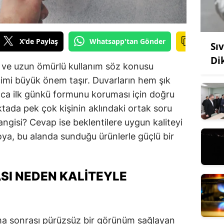
X'de Paylaş
Whatsapp'tan Gönder
Sı
Di
k ve uzun ömürlü kullanım söz konusu
imi büyük önem taşır. Duvarların hem şık
ca ilk günkü formunu koruması için doğru
ktada pek çok kişinin aklındaki ortak soru
angisi? Cevap ise beklentilere uygun kaliteyi
oya, bu alanda sunduğu ürünlerle güçlü bir
ASI NEDEN KALITEYLE
ama sonrası pürüzsüz bir görünüm sağlayan