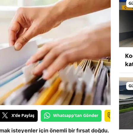
G
Ko
kat
G
X'de Paylaş
Whatsapp'tan Gönder
k isteyenler için önemli bir fırsat doğdu.