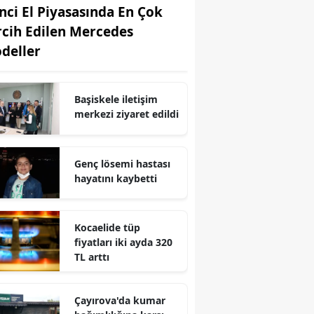
inci El Piyasasında En Çok
Edirne
rcih Edilen Mercedes
Elazığ
deller
Erzincan
Başiskele iletişim
Erzurum
merkezi ziyaret edildi
Eskişehir
Gaziantep
Genç lösemi hastası
hayatını kaybetti
Giresun
Gümüşhane
Kocaelide tüp
fiyatları iki ayda 320
Hakkari
TL arttı
Hatay
Çayırova'da kumar
Isparta