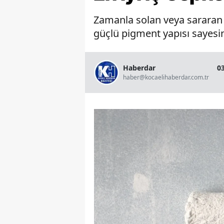
Zamanla solan veya sararan b
güçlü pigment yapısı sayesin
Haberdar
0
haber@kocaelihaberdar.com.tr