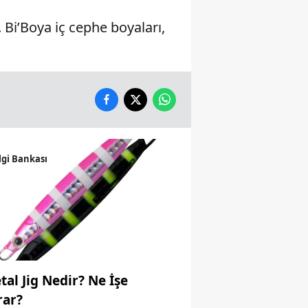
Bi’Boya iç cephe boyaları,
Yalova
Karabük
Kilis
Osmaniye
Düzce
lgi Bankası
tal Jig Nedir? Ne İşe
rar?