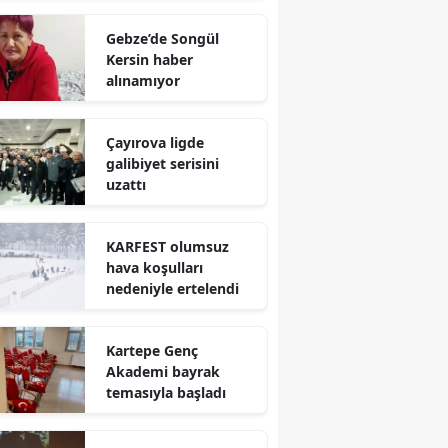
Mersin
Gebze’de Songül
Kersin haber
İstanbul
alınamıyor
İzmir
Çayırova ligde
Kars
galibiyet serisini
uzattı
Kastamonu
Kayseri
KARFEST olumsuz
hava koşulları
Kırklareli
nedeniyle ertelendi
Kırşehir
Kartepe Genç
Kocaeli
Akademi bayrak
temasıyla başladı
Konya
Kütahya