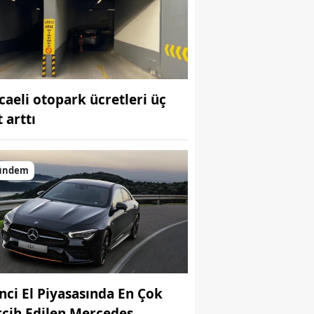
Bilecik
Bingöl
Bitlis
caeli otopark ücretleri üç
Bolu
 arttı
Burdur
Bursa
ündem
Çanakkale
Çankırı
Çorum
Denizli
inci El Piyasasında En Çok
Diyarbakır
rcih Edilen Mercedes