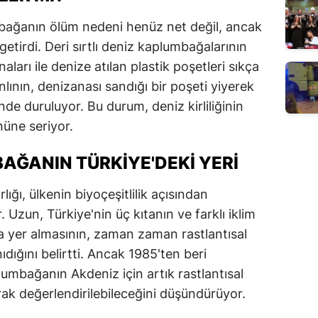
bağanın ölüm nedeni henüz net değil, ancak
 getirdi. Deri sırtlı deniz kaplumbağalarının
ları ile denize atılan plastik poşetleri sıkça
anlının, denizanası sandığı bir poşeti yiyerek
nde duruluyor. Bu durum, deniz kirliliğinin
nüne seriyor.
BAĞANIN TÜRKIYE'DEKI YERI
lığı, ülkenin biyoçeşitlilik açısından
r. Uzun, Türkiye'nin üç kıtanın ve farklı iklim
a yer almasının, zaman zaman rastlantısal
ıdığını belirtti. Ancak 1985'ten beri
aplumbağanın Akdeniz için artık rastlantısal
rak değerlendirilebileceğini düşündürüyor.