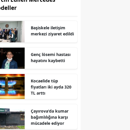
deller
Edirne
Elazığ
Başiskele iletişim
Erzincan
merkezi ziyaret edildi
Erzurum
Genç lösemi hastası
Eskişehir
hayatını kaybetti
Gaziantep
Giresun
Kocaelide tüp
fiyatları iki ayda 320
Gümüşhane
TL arttı
Hakkari
Çayırova'da kumar
Hatay
bağımlılığına karşı
mücadele ediyor
Isparta