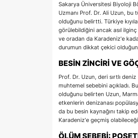
Sakarya Üniversitesi Biyoloji
Uzmanı Prof. Dr. Ali Uzun, bu tü
olduğunu belirtti. Türkiye kıyıl
görülebildiğini ancak asıl ilg
ve oradan da Karadeniz'e kada
durumun dikkat çekici olduğunu
BESIN ZINCIRI VE GÖ
Prof. Dr. Uzun, deri sırtlı den
muhtemel sebebini açıkladı. Bu
olduğunu belirten Uzun, Marmara
etkenlerin denizanası popülas
da bu besin kaynağını takip e
Karadeniz'e geçmiş olabileceği
ÖLÜM SEBEBI: POŞET