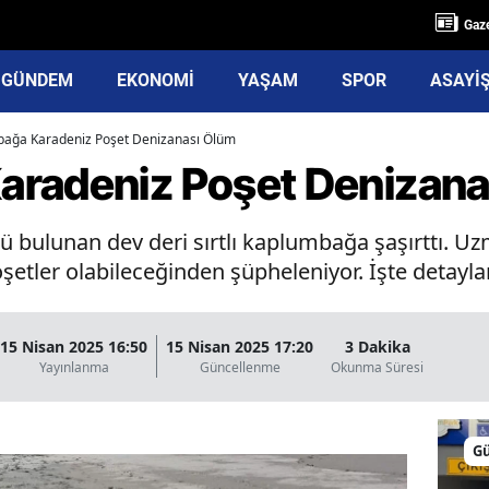
Gaze
GÜNDEM
EKONOMİ
YAŞAM
SPOR
ASAYİ
ağa Karadeniz Poşet Denizanası Ölüm
aradeniz Poşet Denizana
ölü bulunan dev deri sırtlı kaplumbağa şaşırttı. 
şetler olabileceğinden şüpheleniyor. İşte detaylar.
15 Nisan 2025 16:50
15 Nisan 2025 17:20
3 Dakika
Yayınlanma
Güncellenme
Okunma Süresi
G