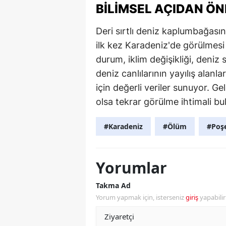
BILIMSEL AÇIDAN ÖN
Deri sırtlı deniz kaplumbağasın
ilk kez Karadeniz'de görülmesi
durum, iklim değişikliği, deniz s
deniz canlılarının yayılış alanla
için değerli veriler sunuyor. 
olsa tekrar görülme ihtimali bu
#Karadeniz
#Ölüm
#Poş
Yorumlar
Takma Ad
Yorum yapmak için, isterseniz
giriş
yapabili