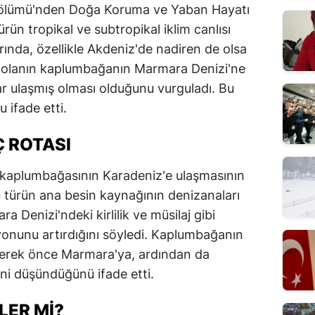
 Bölümü'nden Doğa Koruma ve Yaban Hayatı
rün tropikal ve subtropikal iklim canlısı
arında, özellikle Akdeniz'de nadiren de olsa
inç olanın kaplumbağanın Marmara Denizi'ne
r ulaşmış olması olduğunu vurguladı. Bu
 ifade etti.
Ç ROTASI
iz kaplumbağasının Karadeniz'e ulaşmasının
 türün ana besin kaynağının denizanaları
 Denizi'ndeki kirlilik ve müsilaj gibi
yonunu artırdığını söyledi. Kaplumbağanın
derek önce Marmara'ya, ardından da
ni düşündüğünü ifade etti.
LER MI?