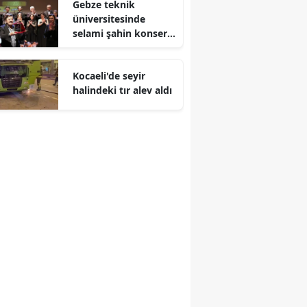
Gebze teknik
üniversitesinde
Malatya
selami şahin konseri
coşkuyla karşılandı
Manisa
Kocaeli'de seyir
Kahramanmaraş
halindeki tır alev aldı
Mardin
Muğla
Muş
Nevşehir
Niğde
Ordu
Rize
Sakarya