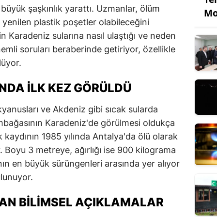
 büyük şaşkınlık yarattı. Uzmanlar, ölüm
Mo
yenilen plastik poşetler olabileceğini
n Karadeniz sularına nasıl ulaştığı ve neden
emli soruları beraberinde getiriyor, özellikle
lüyor.
NDA İLK KEZ GÖRÜLDÜ
okyanusları ve Akdeniz gibi sıcak sularda
umbağasının Karadeniz'de görülmesi oldukça
lk kaydının 1985 yılında Antalya'da ölü olarak
r. Boyu 3 metreye, ağırlığı ise 900 kilograma
nın en büyük sürüngenleri arasında yer alıyor
ulunuyor.
'DAN BILIMSEL AÇIKLAMALAR