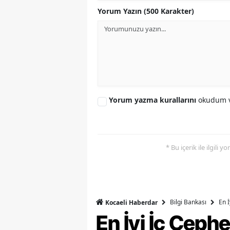
Yorum Yazın (500 Karakter)
Yorum yazma kurallarını
okudum v
* Bu içerik ile ilgili 
Bilgi Bankası
En 
Kocaeli Haberdar
En İyi İç Ceph