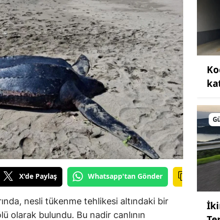
Ko
kat
G
X'de Paylaş
Whatsapp'tan Gönder
rında, nesli tükenme tehlikesi altındaki bir
İk
ölü olarak bulundu. Bu nadir canlının
Te