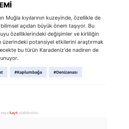
EMI
ın Muğla kıyılarının kuzeyinde, özellikle de
 bilimsel açıdan büyük önem taşıyor. Bu
uyu özelliklerindeki değişimler ve kirliliğin
rı üzerindeki potansiyel etkilerini araştırmak
Gelecekte bu türün Karadeniz'de nadiren de
lunuyor.
et
#Kaplumbağa
#Denizanası
r veya
kayıt
olabilirsiniz.