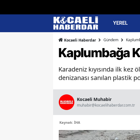
YEREL
Gündem
Kaplumb
Kocaeli Haberdar
Kaplumbağa K
Karadeniz kıyısında ilk kez 
denizanası sanılan plastik po
Kocaeli Muhabir
muhabir@kocaelihaberdar.com.tr
Kaynak: İHA