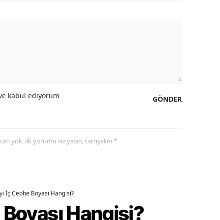
e kabul ediyorum
GÖNDER
yorum yok, ilk yorumu siz yazın, tartışalım *
İyi İç Cephe Boyası Hangisi?
e Boyası Hangisi?