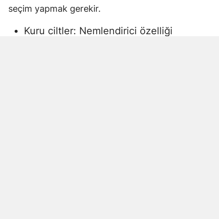
seçim yapmak gerekir.
Kuru ciltler: Nemlendirici özelliği
yüksek, gliserin veya doğal yağlar
içeren sıvı sabunlar tercih edilmelidir.
Aksi halde ciltte kuruma, gerginlik ve
pullanma görülebilir.
Yağlı ciltler: Fazla ağır yağlar içermeyen,
cildi kurutmadan arındıran ürünler daha
uygun olacaktır.
Hassas ciltler: Parfümsüz, alkol
içermeyen ve dermatolojik olarak test
edilmiş ürünler önerilir. Aksi halde ciltte
beklenmeyen etkiler görülebilir.
Çocuklar ve bebekler: Daha hassas
ciltlere sahip oldukları için özel olarak