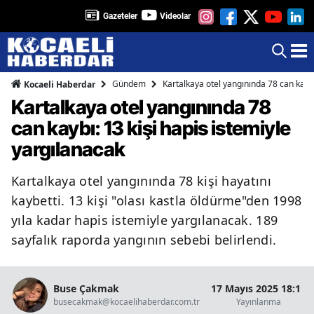
Gazeteler
Videolar
Gündem
Kartalkaya otel yangınında 78 can kaybı
Kocaeli Haberdar
Kartalkaya otel yangınında 78
can kaybı: 13 kişi hapis istemiyle
yargılanacak
Kartalkaya otel yangınında 78 kişi hayatını
kaybetti. 13 kişi "olası kastla öldürme"den 1998
yıla kadar hapis istemiyle yargılanacak. 189
sayfalık raporda yangının sebebi belirlendi.
Buse Çakmak
17 Mayıs 2025 18:11
busecakmak@kocaelihaberdar.com.tr
Yayınlanma