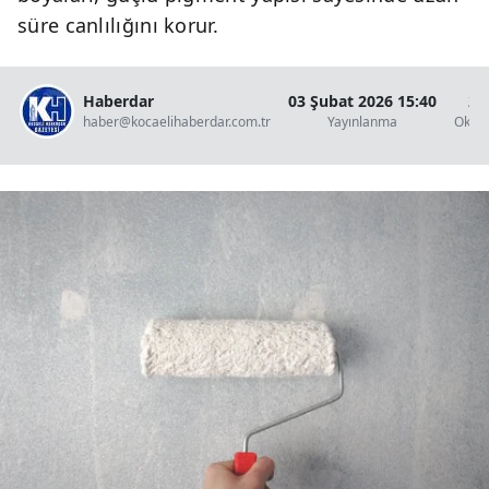
süre canlılığını korur.
Haberdar
03 Şubat 2026 15:40
2 
haber@kocaelihaberdar.com.tr
Yayınlanma
Okun