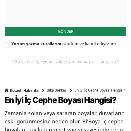
GÖNDER
Yorum yazma kurallarını
okudum ve kabul ediyorum
* Bu içerik ile ilgili yorum yok, ilk yorumu siz yazın, tartışalım *
Bilgi Bankası
En İyi İç Cephe Boyası Hangisi?
Kocaeli Haberdar
En İyi İç Cephe Boyası Hangisi?
Zamanla solan veya sararan boyalar, duvarların
eski görünmesine neden olur. Bi’Boya iç cephe
boyaları, güçlü pigment yapısı sayesinde uzun