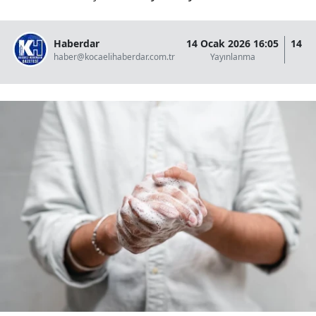
Haberdar
14 Ocak 2026 16:05
14 O
haber@kocaelihaberdar.com.tr
Yayınlanma
G