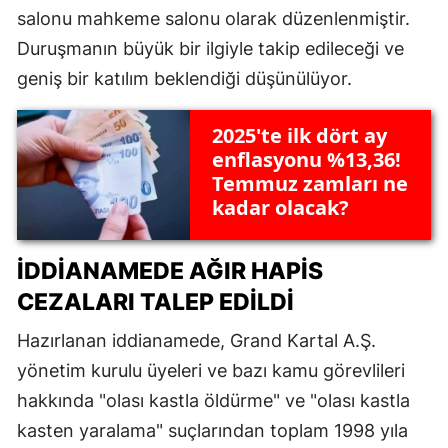
salonu mahkeme salonu olarak düzenlenmiştir.
Duruşmanın büyük bir ilgiyle takip edileceği ve
geniş bir katılım beklendiği düşünülüyor.
2025'te ilk dört ay
enflasyonu %13,36!
Temmuz zamları ne
kadar olacak?
İDDIANAMEDE AĞIR HAPIS
CEZALARI TALEP EDILDI
Hazırlanan iddianamede, Grand Kartal A.Ş.
yönetim kurulu üyeleri ve bazı kamu görevlileri
hakkında "olası kastla öldürme" ve "olası kastla
kasten yaralama" suçlarından toplam 1998 yıla