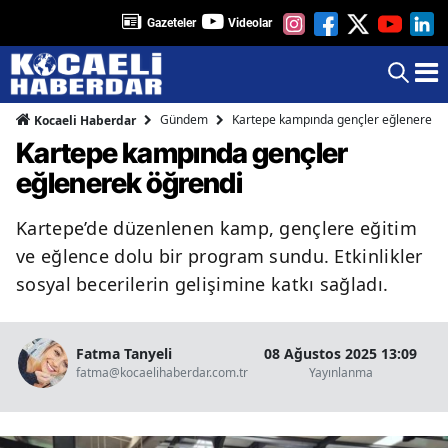
Gazeteler
Videolar
Gündem
Kartepe kampında gençler eğlenerek ö
Kocaeli Haberdar
Kartepe kampında gençler
eğlenerek öğrendi
Kartepe’de düzenlenen kamp, gençlere eğitim
ve eğlence dolu bir program sundu. Etkinlikler
sosyal becerilerin gelişimine katkı sağladı.
Fatma Tanyeli
08 Ağustos 2025 13:09
fatma@kocaelihaberdar.com.tr
Yayınlanma
Ok