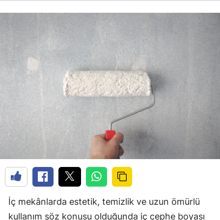
İç mekânlarda estetik, temizlik ve uzun ömürlü
kullanım söz konusu olduğunda iç cephe boyası