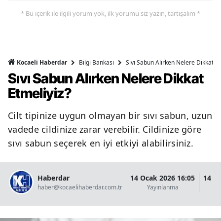
* Bu içerik ile ilgili yorum yok, ilk yorumu siz yazın, tartışalım *
Bilgi Bankası
Sıvı Sabun Alırken Nelere Dikkat Et
Kocaeli Haberdar
Sıvı Sabun Alırken Nelere Dikkat
Etmeliyiz?
Cilt tipinize uygun olmayan bir sıvı sabun, uzun
vadede cildinize zarar verebilir. Cildinize göre
sıvı sabun seçerek en iyi etkiyi alabilirsiniz.
Haberdar
14 Ocak 2026 16:05
14 O
haber@kocaelihaberdar.com.tr
Yayınlanma
G