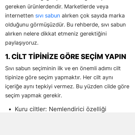
gereken ürünlerdendir. Marketlerde veya
internetten
sıvı sabun
alırken çok sayıda marka
olduğunu görmüşüzdür. Bu rehberde, sıvı sabun
alırken nelere dikkat etmeniz gerektiğini
paylaşıyoruz.
1. CILT TIPINIZE GÖRE SEÇIM YAPIN
Sıvı sabun seçiminin ilk ve en önemli adımı cilt
tipinize göre seçim yapmaktır. Her cilt aynı
içeriğe aynı tepkiyi vermez. Bu yüzden cilde göre
seçim yapmak gerekir.
Kuru ciltler: Nemlendirici özelliği
yüksek, gliserin veya doğal yağlar
içeren sıvı sabunlar tercih edilmelidir.
Aksi halde ciltte kuruma, gerginlik ve