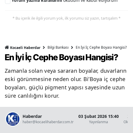
Yorum yazma kurallarını
okudum ve kabul ediyorum
* Bu içerik ile ilgili yorum yok, ilk yorumu siz yazın, tartışalım *
Bilgi Bankası
En İyi İç Cephe Boyası Hangisi?
Kocaeli Haberdar
En İyi İç Cephe Boyası Hangisi?
Zamanla solan veya sararan boyalar, duvarların
eski görünmesine neden olur. Bi’Boya iç cephe
boyaları, güçlü pigment yapısı sayesinde uzun
süre canlılığını korur.
Haberdar
03 Şubat 2026 15:40
2 
haber@kocaelihaberdar.com.tr
Yayınlanma
Okun