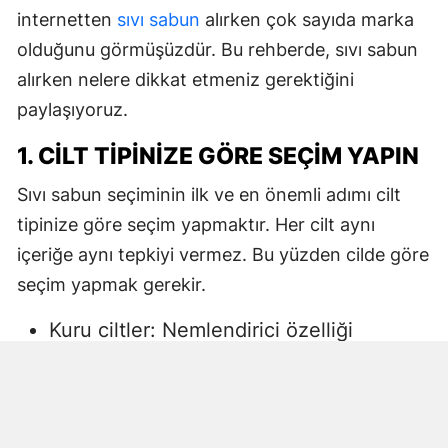
internetten
sıvı sabun
alırken çok sayıda marka
olduğunu görmüşüzdür. Bu rehberde, sıvı sabun
alırken nelere dikkat etmeniz gerektiğini
paylaşıyoruz.
1. CILT TIPINIZE GÖRE SEÇIM YAPIN
Sıvı sabun seçiminin ilk ve en önemli adımı cilt
tipinize göre seçim yapmaktır. Her cilt aynı
içeriğe aynı tepkiyi vermez. Bu yüzden cilde göre
seçim yapmak gerekir.
Kuru ciltler: Nemlendirici özelliği
yüksek, gliserin veya doğal yağlar
içeren sıvı sabunlar tercih edilmelidir.
Aksi halde ciltte kuruma, gerginlik ve
pullanma görülebilir.