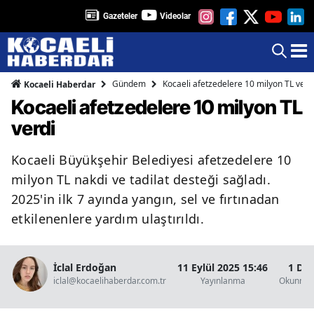
Gazeteler
Videolar
Gündem
Kocaeli afetzedelere 10 milyon TL verd
Kocaeli Haberdar
Kocaeli afetzedelere 10 milyon TL
verdi
Kocaeli Büyükşehir Belediyesi afetzedelere 10
milyon TL nakdi ve tadilat desteği sağladı.
2025'in ilk 7 ayında yangın, sel ve fırtınadan
etkilenenlere yardım ulaştırıldı.
İclal Erdoğan
11 Eylül 2025 15:46
1 Dak
iclal@kocaelihaberdar.com.tr
Yayınlanma
Okunma 