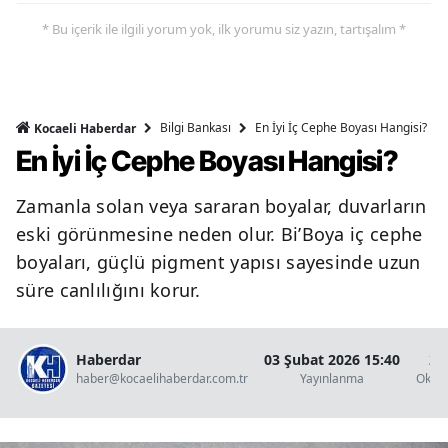
* Bu içerik ile ilgili yorum yok, ilk yorumu siz yazın, tartışalım *
Bilgi Bankası
En İyi İç Cephe Boyası Hangisi?
Kocaeli Haberdar
En İyi İç Cephe Boyası Hangisi?
Zamanla solan veya sararan boyalar, duvarların
eski görünmesine neden olur. Bi’Boya iç cephe
boyaları, güçlü pigment yapısı sayesinde uzun
süre canlılığını korur.
Haberdar
03 Şubat 2026 15:40
2 
haber@kocaelihaberdar.com.tr
Yayınlanma
Okun