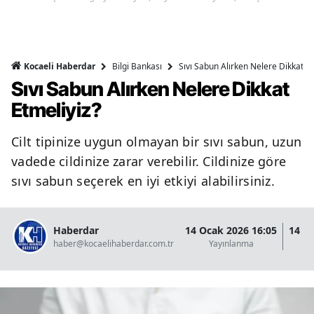
Bilgi Bankası
Sıvı Sabun Alırken Nelere Dikkat Et
Kocaeli Haberdar
Sıvı Sabun Alırken Nelere Dikkat
Etmeliyiz?
Cilt tipinize uygun olmayan bir sıvı sabun, uzun
vadede cildinize zarar verebilir. Cildinize göre
sıvı sabun seçerek en iyi etkiyi alabilirsiniz.
Haberdar
14 Ocak 2026 16:05
14 O
haber@kocaelihaberdar.com.tr
Yayınlanma
G