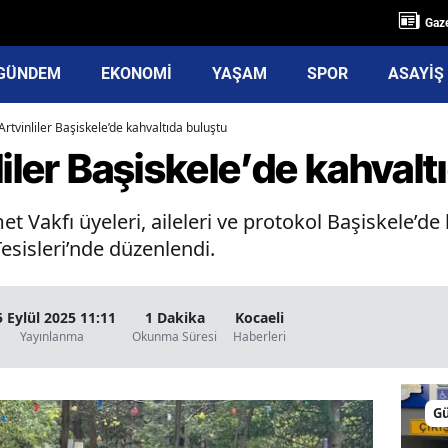
Gaze
GÜNDEM
EKONOMİ
YAŞAM
SPOR
ASAYİŞ
Artvinliler Başiskele’de kahvaltıda buluştu
liler Başiskele’de kahvalt
et Vakfı üyeleri, aileleri ve protokol Başiskele’de 
sisleri’nde düzenlendi.
5 Eylül 2025 11:11
1 Dakika
Kocaeli
Yayınlanma
Okunma Süresi
Haberleri
G