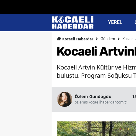
YEREL
Gündem
Kocaeli 
Kocaeli Haberdar
Kocaeli Artvin
Kocaeli Artvin Kültür ve Hizm
buluştu. Program Soğuksu Te
Özlem Gündoğdu
1
ozlem@kocaelihaberdar.com.tr