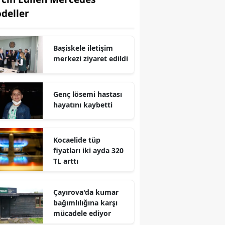
deller
Edirne
Elazığ
Başiskele iletişim
Erzincan
merkezi ziyaret edildi
Erzurum
Genç lösemi hastası
Eskişehir
hayatını kaybetti
Gaziantep
Giresun
Kocaelide tüp
fiyatları iki ayda 320
Gümüşhane
TL arttı
Hakkari
Çayırova'da kumar
Hatay
bağımlılığına karşı
mücadele ediyor
Isparta