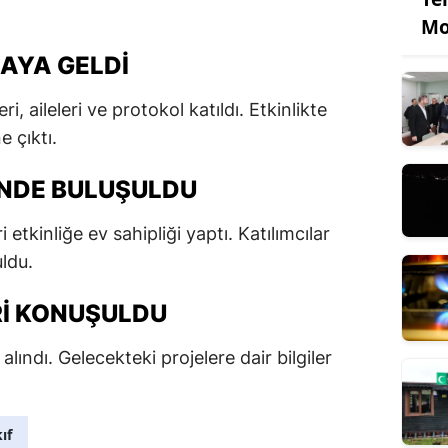
Mo
RAYA GELDI
ri, aileleri ve protokol katıldı. Etkinlikte
 çıktı.
’NDE BULUŞULDU
 etkinliğe ev sahipliği yaptı. Katılımcılar
uldu.
RI KONUŞULDU
 alındı. Gelecekteki projelere dair bilgiler
ıf