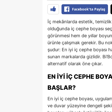
Facebook'ta Paylaş
İç mekânlarda estetik, temizli
olduğunda iç cephe boyası seç
görünmesi hem de yıllar boyun
ürünle çalışmak gerekir. Bu no
şudur: En iyi iç cephe boyası h
sunan markalarda gizlidir. Bi’B
alternatif olarak öne çıkar.
EN İYI İÇ CEPHE BOY
BAŞLAR?
En iyi iç cephe boyası, uygul
ve duvar yüzeyine dengeli şeki