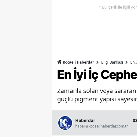
* Bu içerik ile ilgili 
Bilgi Bankası
En 
Kocaeli Haberdar
En İyi İç Ceph
Zamanla solan veya sararan b
güçlü pigment yapısı sayesin
Haberdar
0
haber@kocaelihaberdar.com.tr