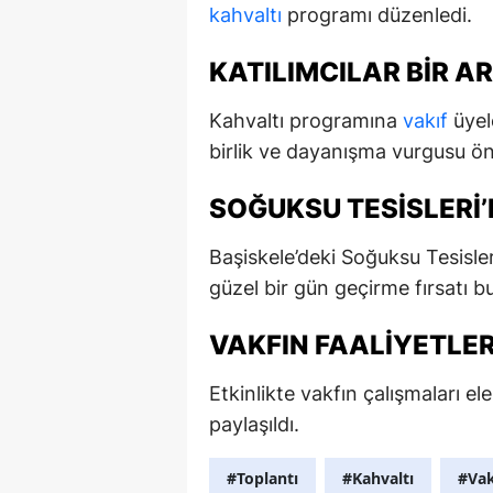
kahvaltı
programı düzenledi.
KATILIMCILAR BIR A
Kahvaltı programına
vakıf
üyele
birlik ve dayanışma vurgusu öne
SOĞUKSU TESISLERI
Başiskele’deki Soğuksu Tesisleri
güzel bir gün geçirme fırsatı b
VAKFIN FAALIYETLE
Etkinlikte vakfın çalışmaları ele
paylaşıldı.
#Toplantı
#Kahvaltı
#Vak