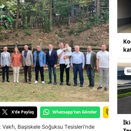
Ko
kat
G
X'de Paylaş
Whatsapp'tan Gönder
İk
 Vakfı, Başiskele Soğuksu Tesisleri’nde
Te