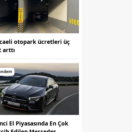
Bilecik
Bingöl
Bitlis
caeli otopark ücretleri üç
Bolu
 arttı
Burdur
Bursa
ündem
Çanakkale
Çankırı
Çorum
Denizli
inci El Piyasasında En Çok
Diyarbakır
rcih Edilen Mercedes