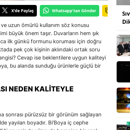
X'de Paylaş
Whatsapp'tan Gönder
Sı
Di
k ve uzun ömürlü kullanım söz konusu
imi büyük önem taşır. Duvarların hem şık
ca ilk günkü formunu koruması için doğru
ktada pek çok kişinin aklındaki ortak soru
angisi? Cevap ise beklentilere uygun kaliteyi
oya, bu alanda sunduğu ürünlerle güçlü bir
ASI NEDEN KALITEYLE
ama sonrası pürüzsüz bir görünüm sağlayan
lde yayılan boyadır. Bi’Boya iç cephe