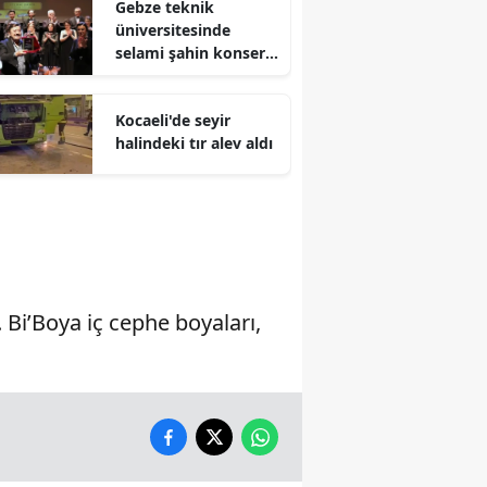
Gebze teknik
üniversitesinde
Malatya
selami şahin konseri
coşkuyla karşılandı
Manisa
Kocaeli'de seyir
Kahramanmaraş
halindeki tır alev aldı
Mardin
Muğla
Muş
Nevşehir
Bi’Boya iç cephe boyaları,
Niğde
Ordu
Rize
Sakarya