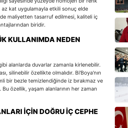
lliği sayesinde yüzeyde homojen bir renk
 az kat uygulamayla etkili sonuç elde
 maliyetten tasarruf edilmesi, kaliteli iç
tajlarından biridir.
LÜK KULLANIMDA NEDEN
bi alanlarda duvarlar zamanla kirlenebilir.
, silinebilir özellikte olmalıdır. Bi’Boya’nın
emli bir bezle temizlendiğinde iz bırakmaz ve
Bu özellik, yaşam alanlarının her zaman
NLARI İÇIN DOĞRU İÇ CEPHE