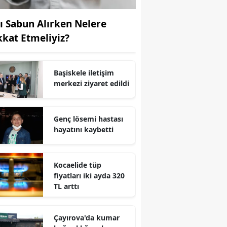
Yozgat
vı Sabun Alırken Nelere
kkat Etmeliyiz?
Zonguldak
Aksaray
Başiskele iletişim
Bayburt
merkezi ziyaret edildi
Karaman
Genç lösemi hastası
Kırıkkale
hayatını kaybetti
Batman
Şırnak
Kocaelide tüp
fiyatları iki ayda 320
Bartın
TL arttı
Ardahan
Çayırova'da kumar
Iğdır