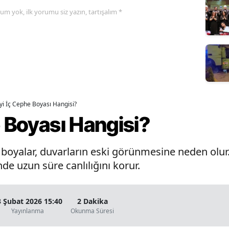
yorum yok, ilk yorumu siz yazın, tartışalım *
İyi İç Cephe Boyası Hangisi?
e Boyası Hangisi?
oyalar, duvarların eski görünmesine neden olur. 
de uzun süre canlılığını korur.
3 Şubat 2026 15:40
2 Dakika
Yayınlanma
Okunma Süresi