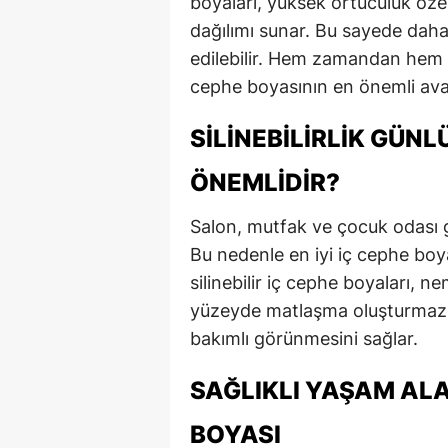
boyaları, yüksek örtücülük öze
dağılımı sunar. Bu sayede daha
edilebilir. Hem zamandan hem de
cephe boyasının en önemli avan
SILINEBILIRLIK GÜN
ÖNEMLIDIR?
Salon, mutfak ve çocuk odası gi
Bu nedenle en iyi iç cephe boyası
silinebilir iç cephe boyaları, n
yüzeyde matlaşma oluşturmaz. 
bakımlı görünmesini sağlar.
SAĞLIKLI YAŞAM ALA
BOYASI