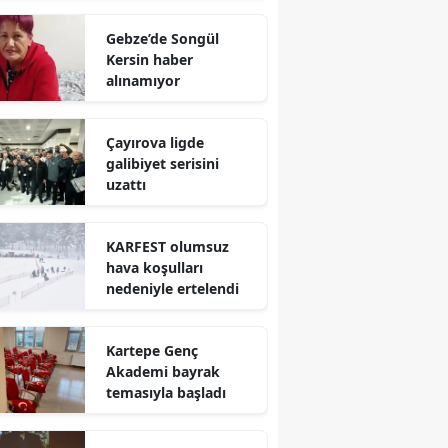
Mersin
Gebze’de Songül
Kersin haber
İstanbul
alınamıyor
İzmir
Çayırova ligde
Kars
galibiyet serisini
uzattı
Kastamonu
Kayseri
KARFEST olumsuz
hava koşulları
Kırklareli
nedeniyle ertelendi
Kırşehir
Kartepe Genç
Kocaeli
Akademi bayrak
temasıyla başladı
Konya
Kütahya