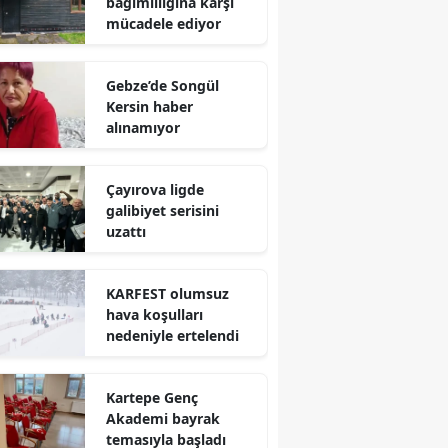
bağımlılığına karşı
mücadele ediyor
Yalova
Karabük
Gebze’de Songül
Kersin haber
Kilis
alınamıyor
Osmaniye
Çayırova ligde
Düzce
galibiyet serisini
uzattı
KARFEST olumsuz
hava koşulları
nedeniyle ertelendi
Kartepe Genç
Akademi bayrak
temasıyla başladı