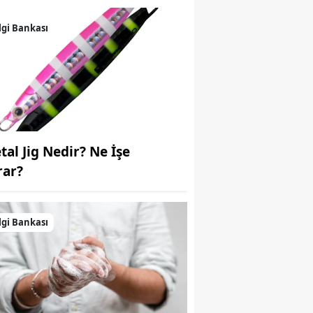
Samsun
lgi Bankası
Siirt
Sinop
Sivas
Tekirdağ
tal Jig Nedir? Ne İşe
Tokat
rar?
Trabzon
lgi Bankası
Tunceli
Şanlıurfa
Uşak
Van