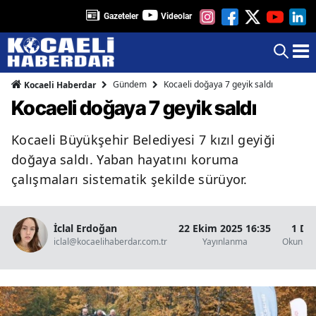
Gazeteler
Videolar
Gündem
Kocaeli doğaya 7 geyik saldı
Kocaeli Haberdar
Kocaeli doğaya 7 geyik saldı
Kocaeli Büyükşehir Belediyesi 7 kızıl geyiği
doğaya saldı. Yaban hayatını koruma
çalışmaları sistematik şekilde sürüyor.
İclal Erdoğan
22 Ekim 2025 16:35
1 Da
iclal@kocaelihaberdar.com.tr
Yayınlanma
Okunma 