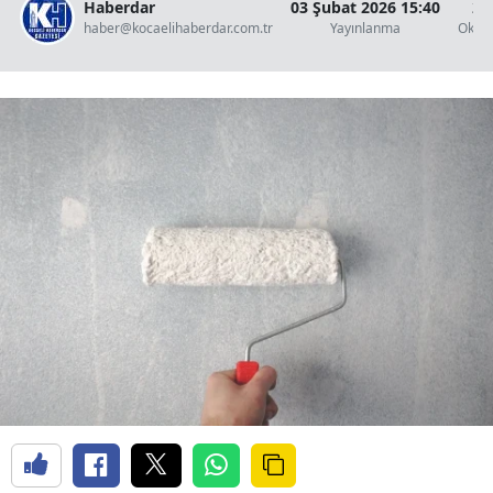
Haberdar
03 Şubat 2026 15:40
2 
haber@kocaelihaberdar.com.tr
Yayınlanma
Okun