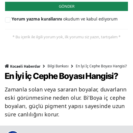
GÖNDER
Yorum yazma kurallarını
okudum ve kabul ediyorum
* Bu içerik ile ilgili yorum yok, ilk yorumu siz yazın, tartışalım *
Bilgi Bankası
En İyi İç Cephe Boyası Hangisi?
Kocaeli Haberdar
En İyi İç Cephe Boyası Hangisi?
Zamanla solan veya sararan boyalar, duvarların
eski görünmesine neden olur. Bi’Boya iç cephe
boyaları, güçlü pigment yapısı sayesinde uzun
süre canlılığını korur.