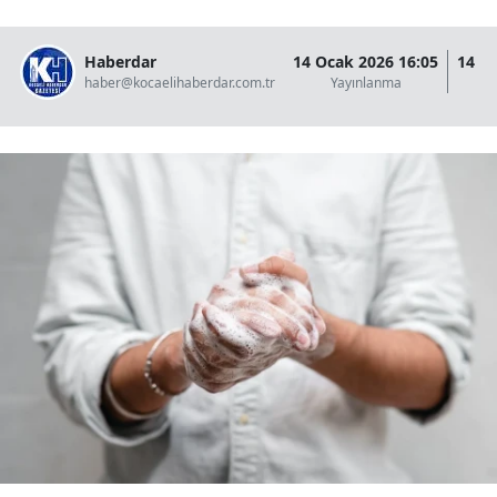
Haberdar
14 Ocak 2026 16:05
14 O
haber@kocaelihaberdar.com.tr
Yayınlanma
G