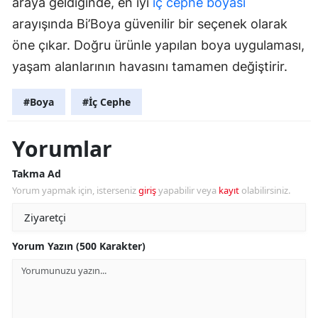
araya geldiğinde, en iyi
iç cephe boyası
arayışında Bi’Boya güvenilir bir seçenek olarak
öne çıkar. Doğru ürünle yapılan boya uygulaması,
yaşam alanlarının havasını tamamen değiştirir.
#Boya
#İç Cephe
Yorumlar
Takma Ad
Yorum yapmak için, isterseniz
giriş
yapabilir veya
kayıt
olabilirsiniz.
Yorum Yazın (500 Karakter)