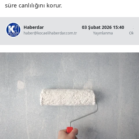
süre canlılığını korur.
Haberdar
03 Şubat 2026 15:40
2 
haber@kocaelihaberdar.com.tr
Yayınlanma
Okun