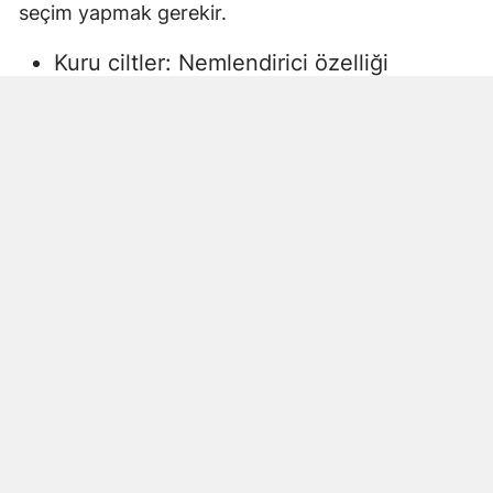
seçim yapmak gerekir.
Kuru ciltler: Nemlendirici özelliği
yüksek, gliserin veya doğal yağlar
içeren sıvı sabunlar tercih edilmelidir.
Aksi halde ciltte kuruma, gerginlik ve
pullanma görülebilir.
Yağlı ciltler: Fazla ağır yağlar içermeyen,
cildi kurutmadan arındıran ürünler daha
uygun olacaktır.
Hassas ciltler: Parfümsüz, alkol
içermeyen ve dermatolojik olarak test
edilmiş ürünler önerilir. Aksi halde ciltte
beklenmeyen etkiler görülebilir.
Çocuklar ve bebekler: Daha hassas
ciltlere sahip oldukları için özel olarak