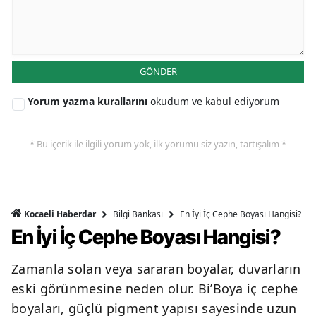
GÖNDER
Yorum yazma kurallarını
okudum ve kabul ediyorum
* Bu içerik ile ilgili yorum yok, ilk yorumu siz yazın, tartışalım *
Bilgi Bankası
En İyi İç Cephe Boyası Hangisi?
Kocaeli Haberdar
En İyi İç Cephe Boyası Hangisi?
Zamanla solan veya sararan boyalar, duvarların
eski görünmesine neden olur. Bi’Boya iç cephe
boyaları, güçlü pigment yapısı sayesinde uzun