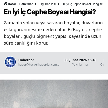
Bilgi Bankası
En İyi İç Cephe Boyası Hangisi?
Kocaeli Haberdar
En İyi İç Cephe Boyası Hangisi?
Zamanla solan veya sararan boyalar, duvarların
eski görünmesine neden olur. Bi’Boya iç cephe
boyaları, güçlü pigment yapısı sayesinde uzun
süre canlılığını korur.
Haberdar
03 Şubat 2026 15:40
2 
haber@kocaelihaberdar.com.tr
Yayınlanma
Okun