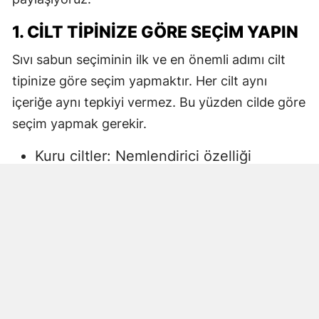
1. CILT TIPINIZE GÖRE SEÇIM YAPIN
Sıvı sabun seçiminin ilk ve en önemli adımı cilt
tipinize göre seçim yapmaktır. Her cilt aynı
içeriğe aynı tepkiyi vermez. Bu yüzden cilde göre
seçim yapmak gerekir.
Kuru ciltler: Nemlendirici özelliği
yüksek, gliserin veya doğal yağlar
içeren sıvı sabunlar tercih edilmelidir.
Aksi halde ciltte kuruma, gerginlik ve
pullanma görülebilir.
Yağlı ciltler: Fazla ağır yağlar içermeyen,
cildi kurutmadan arındıran ürünler daha
uygun olacaktır.
Hassas ciltler: Parfümsüz, alkol