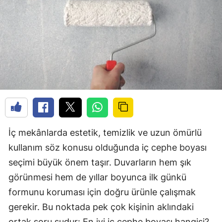
İç mekânlarda estetik, temizlik ve uzun ömürlü
kullanım söz konusu olduğunda iç cephe boyası
seçimi büyük önem taşır. Duvarların hem şık
görünmesi hem de yıllar boyunca ilk günkü
formunu koruması için doğru ürünle çalışmak
gerekir. Bu noktada pek çok kişinin aklındaki
ortak soru şudur: En iyi iç cephe boyası hangisi?