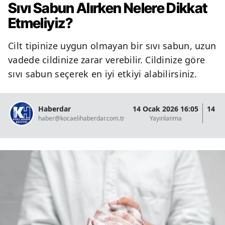
Sıvı Sabun Alırken Nelere Dikkat
Etmeliyiz?
Cilt tipinize uygun olmayan bir sıvı sabun, uzun
vadede cildinize zarar verebilir. Cildinize göre
sıvı sabun seçerek en iyi etkiyi alabilirsiniz.
Haberdar
14 Ocak 2026 16:05
14 O
haber@kocaelihaberdar.com.tr
Yayınlanma
G