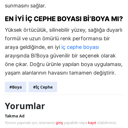
sunmasını sağlar.
EN İYI İÇ CEPHE BOYASI BI’BOYA MI?
Yüksek örtücülük, silinebilir yüzey, sağlığa duyarlı
formül ve uzun ömürlü renk performansı bir
araya geldiğinde, en iyi
iç cephe boyası
arayışında Bi’Boya güvenilir bir seçenek olarak
öne çıkar. Doğru ürünle yapılan boya uygulaması,
yaşam alanlarının havasını tamamen değiştirir.
#Boya
#İç Cephe
Yorumlar
Takma Ad
Yorum yapmak için, isterseniz
giriş
yapabilir veya
kayıt
olabilirsiniz.