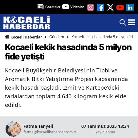
Gazeteler
Videolar
Gündem
Kocaeli kekik hasadında 5 milyon fide ye
Kocaeli Haberdar
Kocaeli kekik hasadında 5 milyon
fide yetişti
Kocaeli Büyükşehir Belediyesi'nin Tıbbi ve
Aromatik Bitki Yetiştirme Projesi kapsamında
kekik hasadı başladı. İzmit ve Kartepe'deki
tarlalardan toplam 4.640 kilogram kekik elde
edildi.
Fatma Tanyeli
07 Temmuz 2025 13:34
fatma@kocaelihaberdar.com.tr
Yayınlanma
O