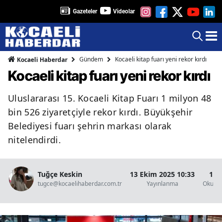
Gazeteler
Videolar
Gündem
Kocaeli kitap fuarı yeni rekor kırdı
Kocaeli Haberdar
Kocaeli kitap fuarı yeni rekor kırdı
Uluslararası 15. Kocaeli Kitap Fuarı 1 milyon 48
bin 526 ziyaretçiyle rekor kırdı. Büyükşehir
Belediyesi fuarı şehrin markası olarak
nitelendirdi.
Tuğçe Keskin
13 Ekim 2025 10:33
1 D
tugce@kocaelihaberdar.com.tr
Yayınlanma
Okunm