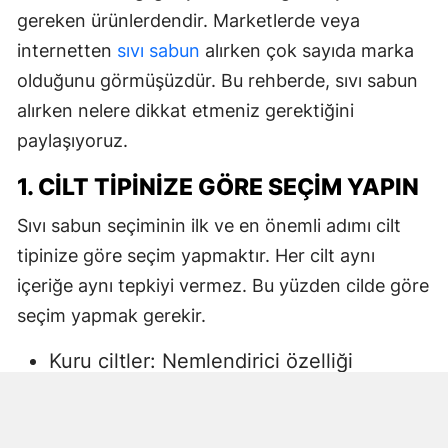
gereken ürünlerdendir. Marketlerde veya
internetten
sıvı sabun
alırken çok sayıda marka
olduğunu görmüşüzdür. Bu rehberde, sıvı sabun
alırken nelere dikkat etmeniz gerektiğini
paylaşıyoruz.
1. CILT TIPINIZE GÖRE SEÇIM YAPIN
Sıvı sabun seçiminin ilk ve en önemli adımı cilt
tipinize göre seçim yapmaktır. Her cilt aynı
içeriğe aynı tepkiyi vermez. Bu yüzden cilde göre
seçim yapmak gerekir.
Kuru ciltler: Nemlendirici özelliği
yüksek, gliserin veya doğal yağlar
içeren sıvı sabunlar tercih edilmelidir.
Aksi halde ciltte kuruma, gerginlik ve