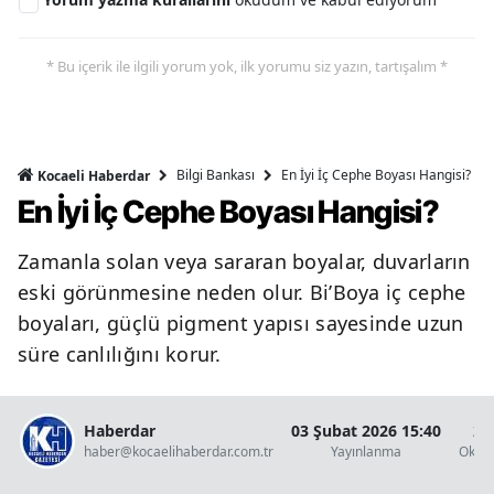
* Bu içerik ile ilgili yorum yok, ilk yorumu siz yazın, tartışalım *
Bilgi Bankası
En İyi İç Cephe Boyası Hangisi?
Kocaeli Haberdar
En İyi İç Cephe Boyası Hangisi?
Zamanla solan veya sararan boyalar, duvarların
eski görünmesine neden olur. Bi’Boya iç cephe
boyaları, güçlü pigment yapısı sayesinde uzun
süre canlılığını korur.
Haberdar
03 Şubat 2026 15:40
2 
haber@kocaelihaberdar.com.tr
Yayınlanma
Okun