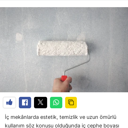
İç mekânlarda estetik, temizlik ve uzun ömürlü
kullanım söz konusu olduğunda iç cephe boyası