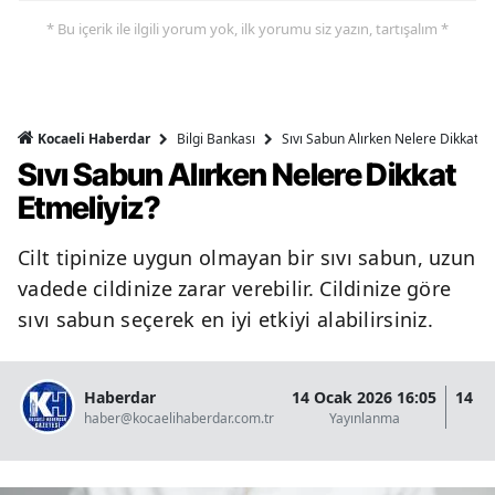
* Bu içerik ile ilgili yorum yok, ilk yorumu siz yazın, tartışalım *
Bilgi Bankası
Sıvı Sabun Alırken Nelere Dikkat Et
Kocaeli Haberdar
Sıvı Sabun Alırken Nelere Dikkat
Etmeliyiz?
Cilt tipinize uygun olmayan bir sıvı sabun, uzun
vadede cildinize zarar verebilir. Cildinize göre
sıvı sabun seçerek en iyi etkiyi alabilirsiniz.
Haberdar
14 Ocak 2026 16:05
14 O
haber@kocaelihaberdar.com.tr
Yayınlanma
G