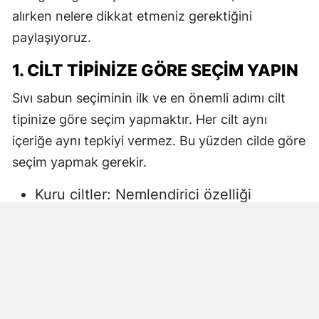
alırken nelere dikkat etmeniz gerektiğini
paylaşıyoruz.
1. CILT TIPINIZE GÖRE SEÇIM YAPIN
Sıvı sabun seçiminin ilk ve en önemli adımı cilt
tipinize göre seçim yapmaktır. Her cilt aynı
içeriğe aynı tepkiyi vermez. Bu yüzden cilde göre
seçim yapmak gerekir.
Kuru ciltler: Nemlendirici özelliği
yüksek, gliserin veya doğal yağlar
içeren sıvı sabunlar tercih edilmelidir.
Aksi halde ciltte kuruma, gerginlik ve
pullanma görülebilir.
Yağlı ciltler: Fazla ağır yağlar içermeyen,
cildi kurutmadan arındıran ürünler daha