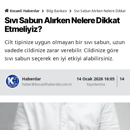
Bilgi Bankası
Sıvı Sabun Alırken Nelere Dikkat Et
Kocaeli Haberdar
Sıvı Sabun Alırken Nelere Dikkat
Etmeliyiz?
Cilt tipinize uygun olmayan bir sıvı sabun, uzun
vadede cildinize zarar verebilir. Cildinize göre
sıvı sabun seçerek en iyi etkiyi alabilirsiniz.
Haberdar
14 Ocak 2026 16:05
14 O
haber@kocaelihaberdar.com.tr
Yayınlanma
G