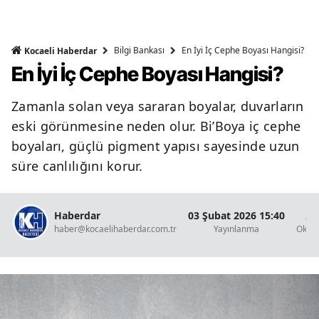
Bilgi Bankası
En İyi İç Cephe Boyası Hangisi?
Kocaeli Haberdar
En İyi İç Cephe Boyası Hangisi?
Zamanla solan veya sararan boyalar, duvarların
eski görünmesine neden olur. Bi’Boya iç cephe
boyaları, güçlü pigment yapısı sayesinde uzun
süre canlılığını korur.
Haberdar
03 Şubat 2026 15:40
2 
haber@kocaelihaberdar.com.tr
Yayınlanma
Okun