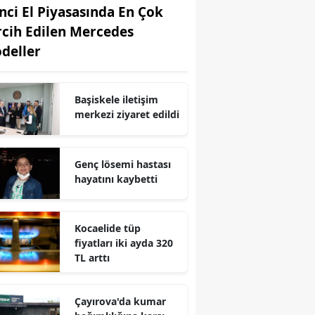
inci El Piyasasında En Çok
Edirne
rcih Edilen Mercedes
Elazığ
deller
Erzincan
Başiskele iletişim
Erzurum
merkezi ziyaret edildi
Eskişehir
Gaziantep
Genç lösemi hastası
hayatını kaybetti
Giresun
Gümüşhane
Kocaelide tüp
fiyatları iki ayda 320
Hakkari
TL arttı
Hatay
Çayırova'da kumar
Isparta