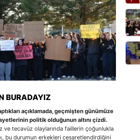
IN BURADAYIZ
yaptıkları açıklamada, geçmişten günümüze
etlerinin politik olduğunun altını çizdi.
iz ve tecavüz olaylarında faillerin çoğunlukla
, bu durumun erkekleri cesaretlendirdiğini