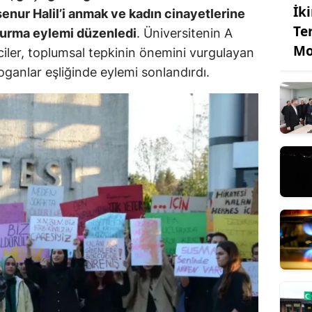
İk
enur Halil’i anmak ve kadın cinayetlerine
Te
turma eylemi düzenledi
. Üniversitenin A
Mo
iler, toplumsal tepkinin önemini vurgulayan
loganlar eşliğinde eylemi sonlandırdı.