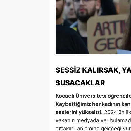
SESSIZ KALIRSAK, YA
SUSACAKLAR
Kocaeli Üniversitesi öğrenciler
Kaybettiğimiz her kadının kanı,
seslerini yükseltti
. 2024'ün il
vakanın medyada yer bulamadığ
ortaklığı anlamına geleceği vur