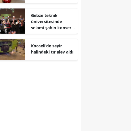
Malatya
Gebze teknik
Manisa
üniversitesinde
selami şahin konseri
Kahramanmaraş
coşkuyla karşılandı
Mardin
Kocaeli'de seyir
halindeki tır alev aldı
Muğla
Muş
Nevşehir
Niğde
Ordu
Rize
Sakarya