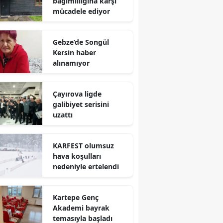
bağımlılığına karşı
mücadele ediyor
Mersin
İstanbul
Gebze’de Songül
Kersin haber
İzmir
alınamıyor
Kars
Çayırova ligde
Kastamonu
galibiyet serisini
uzattı
Kayseri
Kırklareli
KARFEST olumsuz
hava koşulları
Kırşehir
nedeniyle ertelendi
Kocaeli
Kartepe Genç
Konya
Akademi bayrak
Kütahya
temasıyla başladı