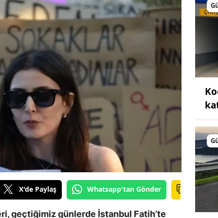
G
Ko
kat
G
X'de Paylaş
Whatsapp'tan Gönder
ri, geçtiğimiz günlerde İstanbul Fatih’te