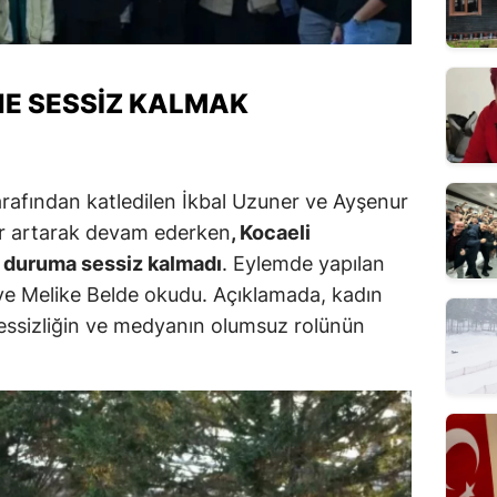
NE SESSIZ KALMAK
tarafından katledilen İkbal Uzuner ve Ayşenur
ler artarak devam ederken
, Kocaeli
u duruma sessiz kalmadı
. Eylemde yapılan
ve Melike Belde okudu. Açıklamada, kadın
sessizliğin ve medyanın olumsuz rolünün