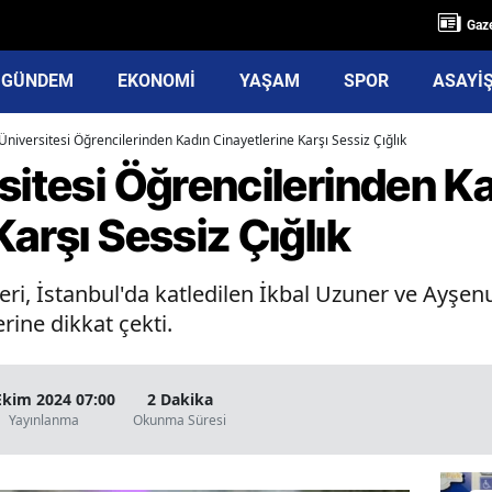
Gaze
GÜNDEM
EKONOMİ
YAŞAM
SPOR
ASAYİ
Üniversitesi Öğrencilerinden Kadın Cinayetlerine Karşı Sessiz Çığlık
sitesi Öğrencilerinden K
Karşı Sessiz Çığlık
eri, İstanbul'da katledilen İkbal Uzuner ve Ayşen
rine dikkat çekti.
Ekim 2024 07:00
2 Dakika
Yayınlanma
Okunma Süresi