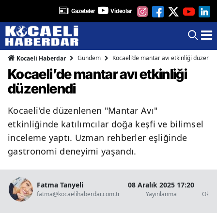
Gazeteler
Videolar
Gündem
Kocaeli’de mantar avı etkinliği düzenle
Kocaeli Haberdar
Kocaeli’de mantar avı etkinliği
düzenlendi
Kocaeli'de düzenlenen "Mantar Avı"
etkinliğinde katılımcılar doğa keşfi ve bilimsel
inceleme yaptı. Uzman rehberler eşliğinde
gastronomi deneyimi yaşandı.
Fatma Tanyeli
08 Aralık 2025 17:20
1 
fatma@kocaelihaberdar.com.tr
Yayınlanma
Okun