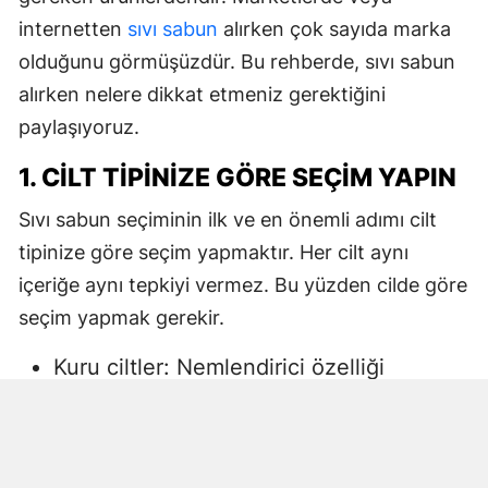
internetten
sıvı sabun
alırken çok sayıda marka
olduğunu görmüşüzdür. Bu rehberde, sıvı sabun
alırken nelere dikkat etmeniz gerektiğini
paylaşıyoruz.
1. CILT TIPINIZE GÖRE SEÇIM YAPIN
Sıvı sabun seçiminin ilk ve en önemli adımı cilt
tipinize göre seçim yapmaktır. Her cilt aynı
içeriğe aynı tepkiyi vermez. Bu yüzden cilde göre
seçim yapmak gerekir.
Kuru ciltler: Nemlendirici özelliği
yüksek, gliserin veya doğal yağlar
içeren sıvı sabunlar tercih edilmelidir.
Aksi halde ciltte kuruma, gerginlik ve