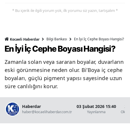
* Bu içerik ile ilgili yorum yok, ilk yorumu siz yazın, tartışalım *
Bilgi Bankası
En İyi İç Cephe Boyası Hangisi?
Kocaeli Haberdar
En İyi İç Cephe Boyası Hangisi?
Zamanla solan veya sararan boyalar, duvarların
eski görünmesine neden olur. Bi’Boya iç cephe
boyaları, güçlü pigment yapısı sayesinde uzun
süre canlılığını korur.
Haberdar
03 Şubat 2026 15:40
2 
haber@kocaelihaberdar.com.tr
Yayınlanma
Okun