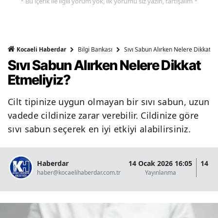
* Bu içerik ile ilgili yorum yok, ilk yorumu siz yazın, tartışalım *
Bilgi Bankası
Sıvı Sabun Alırken Nelere Dikkat Et
Kocaeli Haberdar
Sıvı Sabun Alırken Nelere Dikkat
Etmeliyiz?
Cilt tipinize uygun olmayan bir sıvı sabun, uzun
vadede cildinize zarar verebilir. Cildinize göre
sıvı sabun seçerek en iyi etkiyi alabilirsiniz.
Haberdar
14 Ocak 2026 16:05
14 O
haber@kocaelihaberdar.com.tr
Yayınlanma
G