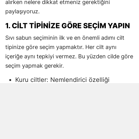
alırken nelere dikkat etmeniz gerektiğini
paylaşıyoruz.
1. CILT TIPINIZE GÖRE SEÇIM YAPIN
Sıvı sabun seçiminin ilk ve en önemli adımı cilt
tipinize göre seçim yapmaktır. Her cilt aynı
içeriğe aynı tepkiyi vermez. Bu yüzden cilde göre
seçim yapmak gerekir.
Kuru ciltler: Nemlendirici özelliği
yüksek, gliserin veya doğal yağlar
içeren sıvı sabunlar tercih edilmelidir.
Aksi halde ciltte kuruma, gerginlik ve
pullanma görülebilir.
Yağlı ciltler: Fazla ağır yağlar içermeyen,
cildi kurutmadan arındıran ürünler daha