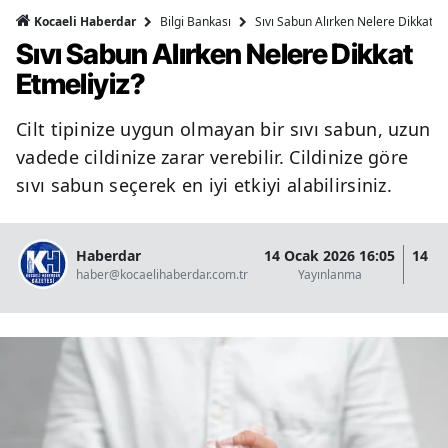
Bilgi Bankası
Sıvı Sabun Alırken Nelere Dikkat Et
Kocaeli Haberdar
Sıvı Sabun Alırken Nelere Dikkat
Etmeliyiz?
Cilt tipinize uygun olmayan bir sıvı sabun, uzun
vadede cildinize zarar verebilir. Cildinize göre
sıvı sabun seçerek en iyi etkiyi alabilirsiniz.
Haberdar
14 Ocak 2026 16:05
14 O
haber@kocaelihaberdar.com.tr
Yayınlanma
G