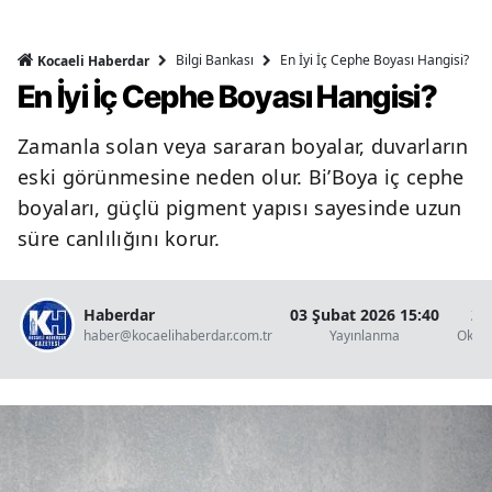
Bilgi Bankası
En İyi İç Cephe Boyası Hangisi?
Kocaeli Haberdar
En İyi İç Cephe Boyası Hangisi?
Zamanla solan veya sararan boyalar, duvarların
eski görünmesine neden olur. Bi’Boya iç cephe
boyaları, güçlü pigment yapısı sayesinde uzun
süre canlılığını korur.
Haberdar
03 Şubat 2026 15:40
2 
haber@kocaelihaberdar.com.tr
Yayınlanma
Okun