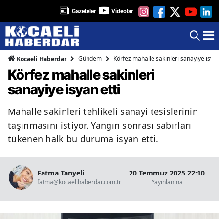
Gazeteler
Videolar
Gündem
Körfez mahalle sakinleri sanayiye isyan
Kocaeli Haberdar
Körfez mahalle sakinleri
sanayiye isyan etti
Mahalle sakinleri tehlikeli sanayi tesislerinin
taşınmasını istiyor. Yangın sonrası sabırları
tükenen halk bu duruma isyan etti.
Fatma Tanyeli
20 Temmuz 2025 22:10
fatma@kocaelihaberdar.com.tr
Yayınlanma
O