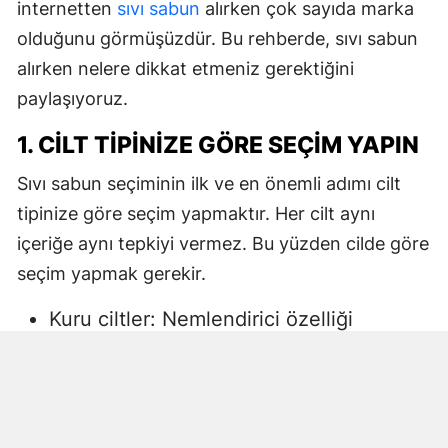
internetten
sıvı sabun
alırken çok sayıda marka
olduğunu görmüşüzdür. Bu rehberde, sıvı sabun
alırken nelere dikkat etmeniz gerektiğini
paylaşıyoruz.
1. CILT TIPINIZE GÖRE SEÇIM YAPIN
Sıvı sabun seçiminin ilk ve en önemli adımı cilt
tipinize göre seçim yapmaktır. Her cilt aynı
içeriğe aynı tepkiyi vermez. Bu yüzden cilde göre
seçim yapmak gerekir.
Kuru ciltler: Nemlendirici özelliği
yüksek, gliserin veya doğal yağlar
içeren sıvı sabunlar tercih edilmelidir.
Aksi halde ciltte kuruma, gerginlik ve
pullanma görülebilir.