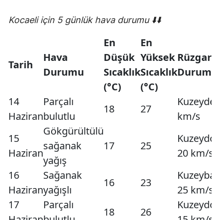
Kocaeli için 5 günlük hava durumu ⬇️⬇️
En
En
Hava
Düşük
Yüksek
Rüzgar
Tarih
Durumu
Sıcaklık
Sıcaklık
Durumu
(°C)
(°C)
14
Parçalı
Kuzeyden
18
27
Haziran
bulutlu
km/s
Gökgürültülü
15
Kuzeydo
sağanak
17
25
Haziran
20 km/s
yağış
16
Sağanak
Kuzeybat
16
23
Haziran
yağışlı
25 km/s
17
Parçalı
Kuzeydo
18
26
Haziran
bulutlu
15 km/s