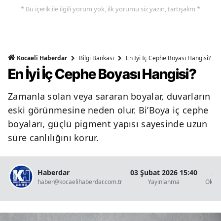
* Bu içerik ile ilgili yorum yok, ilk yorumu siz yazın, tartışalım *
Bilgi Bankası
En İyi İç Cephe Boyası Hangisi?
Kocaeli Haberdar
En İyi İç Cephe Boyası Hangisi?
Zamanla solan veya sararan boyalar, duvarların
eski görünmesine neden olur. Bi’Boya iç cephe
boyaları, güçlü pigment yapısı sayesinde uzun
süre canlılığını korur.
Haberdar
03 Şubat 2026 15:40
2 
haber@kocaelihaberdar.com.tr
Yayınlanma
Okun