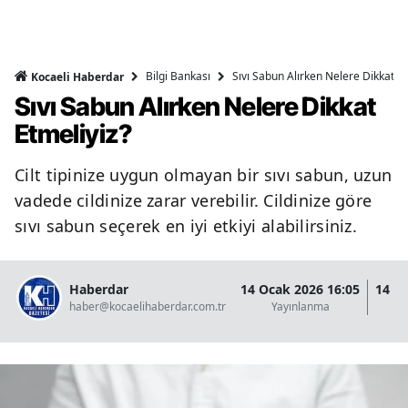
Bilgi Bankası
Sıvı Sabun Alırken Nelere Dikkat Et
Kocaeli Haberdar
Sıvı Sabun Alırken Nelere Dikkat
Etmeliyiz?
Cilt tipinize uygun olmayan bir sıvı sabun, uzun
vadede cildinize zarar verebilir. Cildinize göre
sıvı sabun seçerek en iyi etkiyi alabilirsiniz.
Haberdar
14 Ocak 2026 16:05
14 O
haber@kocaelihaberdar.com.tr
Yayınlanma
G