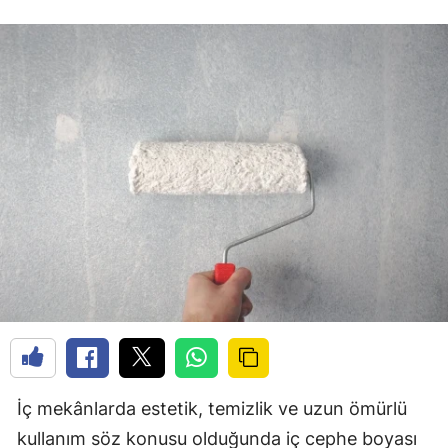
İç mekânlarda estetik, temizlik ve uzun ömürlü
kullanım söz konusu olduğunda iç cephe boyası