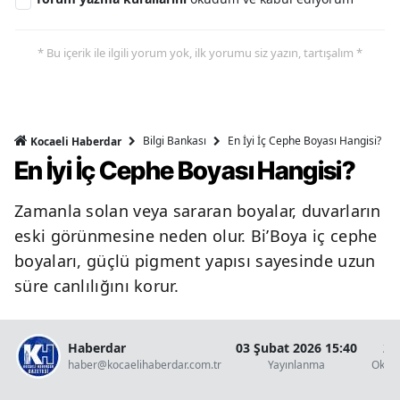
* Bu içerik ile ilgili yorum yok, ilk yorumu siz yazın, tartışalım *
Bilgi Bankası
En İyi İç Cephe Boyası Hangisi?
Kocaeli Haberdar
En İyi İç Cephe Boyası Hangisi?
Zamanla solan veya sararan boyalar, duvarların
eski görünmesine neden olur. Bi’Boya iç cephe
boyaları, güçlü pigment yapısı sayesinde uzun
süre canlılığını korur.
Haberdar
03 Şubat 2026 15:40
2 
haber@kocaelihaberdar.com.tr
Yayınlanma
Okun