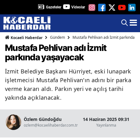
Gazeteler
Videolar
Gündem
Mustafa Pehlivan adı İzmit parkında y
Kocaeli Haberdar
Mustafa Pehlivan adı İzmit
parkında yaşayacak
İzmit Belediye Başkanı Hürriyet, eski lunapark
işletmecisi Mustafa Pehlivan'ın adını bir parka
verme kararı aldı. Parkın yeri ve açılış tarihi
yakında açıklanacak.
Özlem Gündoğdu
14 Haziran 2025 09:31
ozlem@kocaelihaberdar.com.tr
Yayınlanma
Ok