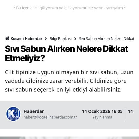
* Bu içerik ile ilgili yorum yok, ilk yorumu siz yazın, tartışalım *
Bilgi Bankası
Sıvı Sabun Alırken Nelere Dikkat Et
Kocaeli Haberdar
Sıvı Sabun Alırken Nelere Dikkat
Etmeliyiz?
Cilt tipinize uygun olmayan bir sıvı sabun, uzun
vadede cildinize zarar verebilir. Cildinize göre
sıvı sabun seçerek en iyi etkiyi alabilirsiniz.
Haberdar
14 Ocak 2026 16:05
14 O
haber@kocaelihaberdar.com.tr
Yayınlanma
G