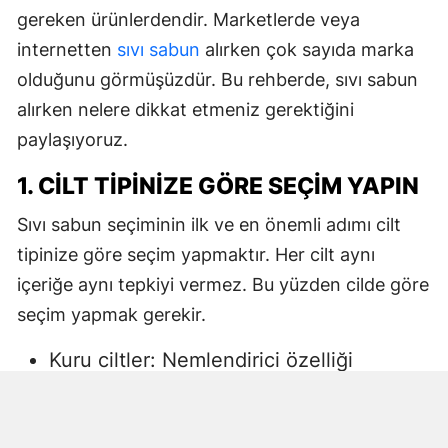
gereken ürünlerdendir. Marketlerde veya
internetten
sıvı sabun
alırken çok sayıda marka
olduğunu görmüşüzdür. Bu rehberde, sıvı sabun
alırken nelere dikkat etmeniz gerektiğini
paylaşıyoruz.
1. CILT TIPINIZE GÖRE SEÇIM YAPIN
Sıvı sabun seçiminin ilk ve en önemli adımı cilt
tipinize göre seçim yapmaktır. Her cilt aynı
içeriğe aynı tepkiyi vermez. Bu yüzden cilde göre
seçim yapmak gerekir.
Kuru ciltler: Nemlendirici özelliği
yüksek, gliserin veya doğal yağlar
içeren sıvı sabunlar tercih edilmelidir.
Aksi halde ciltte kuruma, gerginlik ve