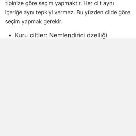
tipinize göre seçim yapmaktır. Her cilt aynı
içeriğe aynı tepkiyi vermez. Bu yüzden cilde göre
seçim yapmak gerekir.
Kuru ciltler: Nemlendirici özelliği
yüksek, gliserin veya doğal yağlar
içeren sıvı sabunlar tercih edilmelidir.
Aksi halde ciltte kuruma, gerginlik ve
pullanma görülebilir.
Yağlı ciltler: Fazla ağır yağlar içermeyen,
cildi kurutmadan arındıran ürünler daha
uygun olacaktır.
Hassas ciltler: Parfümsüz, alkol
içermeyen ve dermatolojik olarak test
edilmiş ürünler önerilir. Aksi halde ciltte
beklenmeyen etkiler görülebilir.