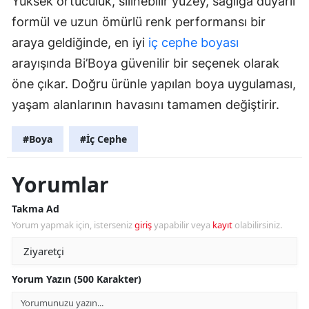
Yüksek örtücülük, silinebilir yüzey, sağlığa duyarlı
formül ve uzun ömürlü renk performansı bir
araya geldiğinde, en iyi
iç cephe boyası
arayışında Bi’Boya güvenilir bir seçenek olarak
öne çıkar. Doğru ürünle yapılan boya uygulaması,
yaşam alanlarının havasını tamamen değiştirir.
#Boya
#İç Cephe
Yorumlar
Takma Ad
Yorum yapmak için, isterseniz
giriş
yapabilir veya
kayıt
olabilirsiniz.
Yorum Yazın (500 Karakter)