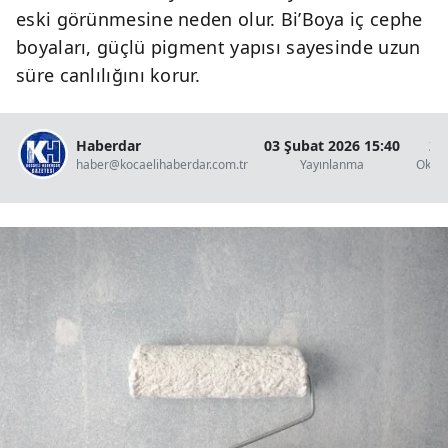
eski görünmesine neden olur. Bi’Boya iç cephe
boyaları, güçlü pigment yapısı sayesinde uzun
süre canlılığını korur.
Haberdar
03 Şubat 2026 15:40
2 
haber@kocaelihaberdar.com.tr
Yayınlanma
Okun