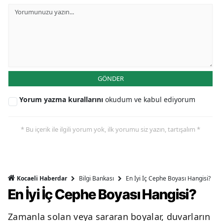
GÖNDER
Yorum yazma kurallarını
okudum ve kabul ediyorum
* Bu içerik ile ilgili yorum yok, ilk yorumu siz yazın, tartışalım *
Bilgi Bankası
En İyi İç Cephe Boyası Hangisi?
Kocaeli Haberdar
En İyi İç Cephe Boyası Hangisi?
Zamanla solan veya sararan boyalar, duvarların