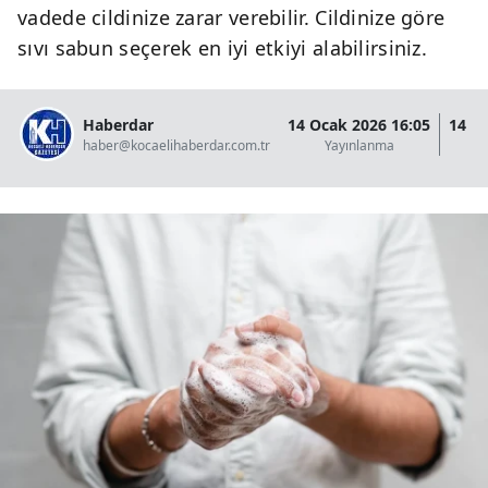
vadede cildinize zarar verebilir. Cildinize göre
sıvı sabun seçerek en iyi etkiyi alabilirsiniz.
Haberdar
14 Ocak 2026 16:05
14 O
haber@kocaelihaberdar.com.tr
Yayınlanma
G