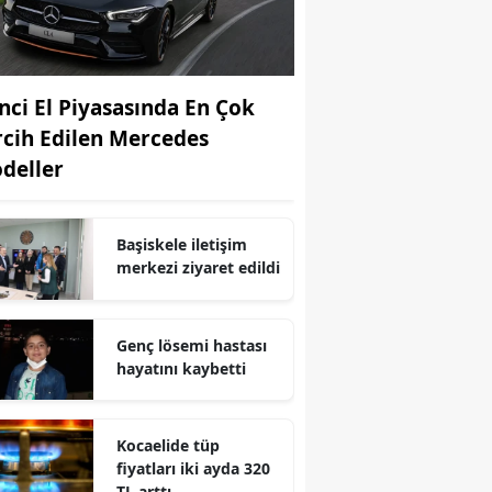
Edirne
Elazığ
inci El Piyasasında En Çok
Erzincan
rcih Edilen Mercedes
Erzurum
deller
Eskişehir
Başiskele iletişim
Gaziantep
merkezi ziyaret edildi
Giresun
Gümüşhane
Genç lösemi hastası
hayatını kaybetti
Hakkari
Hatay
Kocaelide tüp
fiyatları iki ayda 320
Isparta
TL arttı