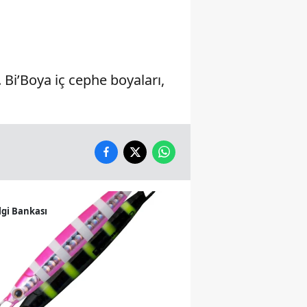
Yozgat
Zonguldak
Bi’Boya iç cephe boyaları,
Aksaray
Bayburt
Karaman
Kırıkkale
Batman
lgi Bankası
Şırnak
Bartın
Ardahan
Iğdır