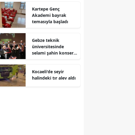
Kartepe Genç
Malatya
Akademi bayrak
temasıyla başladı
Manisa
Kahramanmaraş
Gebze teknik
Mardin
üniversitesinde
selami şahin konseri
Muğla
coşkuyla karşılandı
Muş
Kocaeli'de seyir
halindeki tır alev aldı
Nevşehir
Niğde
Ordu
Rize
Sakarya