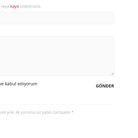
r veya
kayıt
olabilirsiniz.
e kabul ediyorum
GÖNDER
yorum yok, ilk yorumu siz yazın, tartışalım *