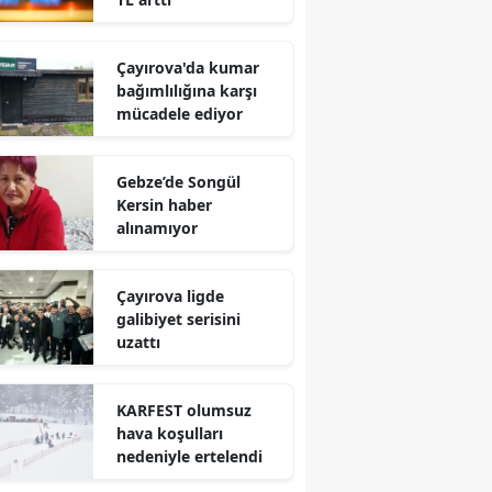
Mersin
Çayırova'da kumar
İstanbul
bağımlılığına karşı
mücadele ediyor
İzmir
Kars
Gebze’de Songül
Kersin haber
Kastamonu
alınamıyor
Kayseri
Çayırova ligde
Kırklareli
galibiyet serisini
uzattı
Kırşehir
Kocaeli
KARFEST olumsuz
hava koşulları
Konya
nedeniyle ertelendi
Kütahya