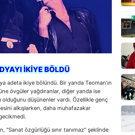
YAYI İKİYE BÖLDÜ
ya adeta ikiye bölündü. Bir yanda Teoman'ın
ne övgüler yağdıranlar, diğer yanda ise
lı olduğunu düşünenler vardı. Özellikle genç
esini alkışlarken, daha muhafazakar
 gecikmedi.
 "Sanat özgürlüğü sınır tanımaz" şeklinde