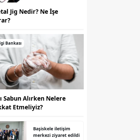
tal Jig Nedir? Ne İşe
Yalova
rar?
Karabük
Kilis
lgi Bankası
Osmaniye
Düzce
vı Sabun Alırken Nelere
kkat Etmeliyiz?
Başiskele iletişim
merkezi ziyaret edildi