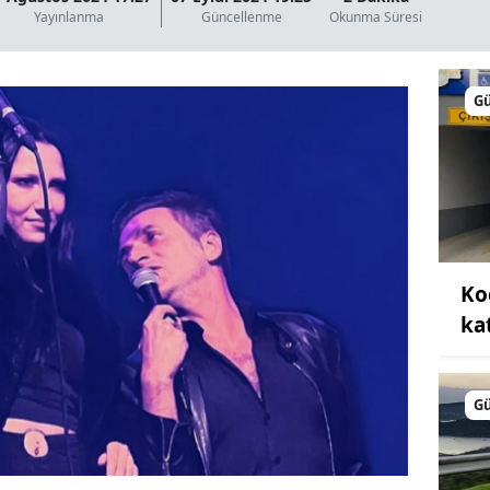
Yayınlanma
Güncellenme
Okunma Süresi
G
Ko
kat
G