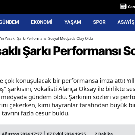
Gaze
GÜNDEM
EKONOMİ
YAŞAM
SPOR
ASAYİŞ
ın Yasaklı Şarkı Performansı Sosyal Medyada Olay Oldu
aklı Şarkı Performansı 
 çok konuşulacak bir performansa imza attı! Yı
" şarkısını, vokalisti Alança Oksay ile birlikte s
al medyada gündem oldu. Şarkının sözleri ve perf
katini çekerken, kimi hayranlar tarafından büyük bi
tavrını fazla cesur buldu.
1 Ağustos 2024 17:27
07 Eylül 2024 19:25
2 Dakika