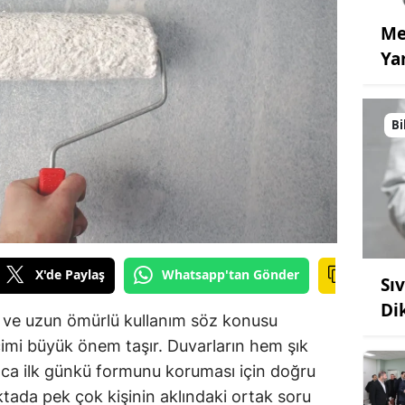
Me
Ya
Bi
X'de Paylaş
Whatsapp'tan Gönder
Sı
Di
k ve uzun ömürlü kullanım söz konusu
imi büyük önem taşır. Duvarların hem şık
ca ilk günkü formunu koruması için doğru
ktada pek çok kişinin aklındaki ortak soru