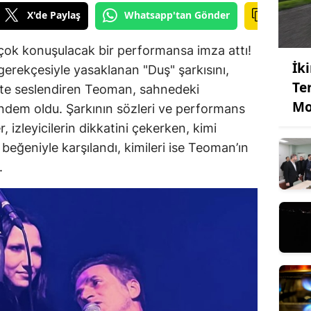
X'de Paylaş
Whatsapp'tan Gönder
ok konuşulacak bir performansa imza attı!
İk
erekçesiyle yasaklanan "Duş" şarkısını,
Te
likte seslendiren Teoman, sahnedeki
Mo
ündem oldu. Şarkının sözleri ve performans
, izleyicilerin dikkatini çekerken, kimi
beğeniyle karşılandı, kimileri ise Teoman’ın
.