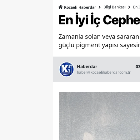
Bilgi Bankası
En 
Kocaeli Haberdar
En İyi İç Ceph
Zamanla solan veya sararan b
güçlü pigment yapısı sayesin
Haberdar
0
haber@kocaelihaberdar.com.tr