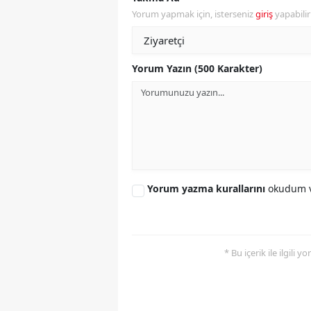
Yorum yapmak için, isterseniz
giriş
yapabili
Yorum Yazın (500 Karakter)
Yorum yazma kurallarını
okudum v
* Bu içerik ile ilgili 