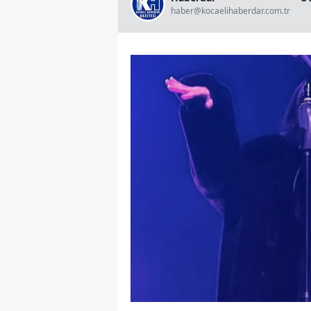
haber@kocaelihaberdar.com.tr