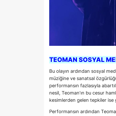
TEOMAN SOSYAL MED
Bu olayın ardından sosyal med
müziğine ve sanatsal özgürlüğü
performansın fazlasıyla abartı
nesil, Teoman'ın bu cesur haml
kesimlerden gelen tepkiler ise
Performansın ardından Teoman,