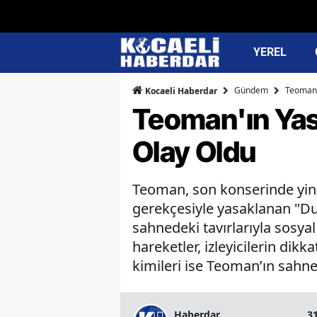
YEREL
Gündem
Teoman'
Kocaeli Haberdar
Teoman'ın Yas
Olay Oldu
Teoman, son konserinde yine
gerekçesiyle yasaklanan "Duş
sahnedeki tavırlarıyla sosy
hareketler, izleyicilerin dik
kimileri ise Teoman’ın sahne 
Haberdar
3