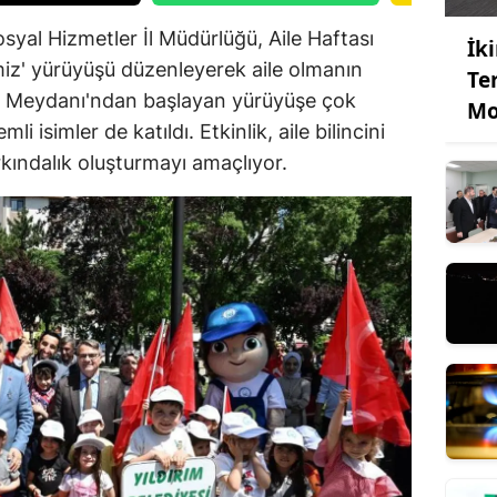
osyal Hizmetler İl Müdürlüğü, Aile Haftası
İk
iz' yürüyüşü düzenleyerek aile olmanın
Te
e Meydanı'ndan başlayan yürüyüşe çok
Mo
i isimler de katıldı. Etkinlik, aile bilincini
kındalık oluşturmayı amaçlıyor.