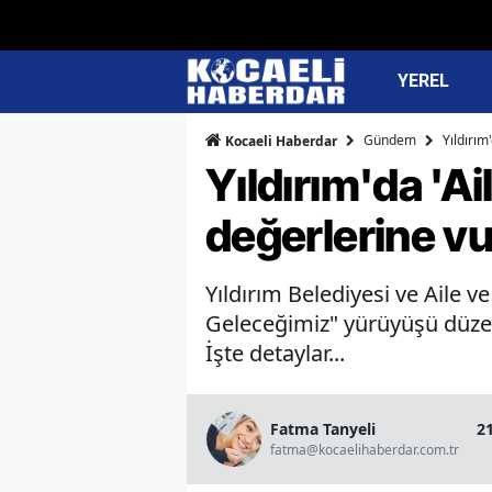
YEREL
Gündem
Yıldırım
Kocaeli Haberdar
Yıldırım'da 'A
değerlerine v
Yıldırım Belediyesi ve Aile 
Geleceğimiz" yürüyüşü düzen
İşte detaylar...
Fatma Tanyeli
2
fatma@kocaelihaberdar.com.tr