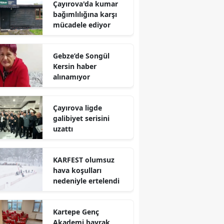
Çayırova'da kumar
Mersin
bağımlılığına karşı
mücadele ediyor
İstanbul
İzmir
Gebze’de Songül
Kersin haber
Kars
alınamıyor
Kastamonu
Çayırova ligde
Kayseri
galibiyet serisini
uzattı
Kırklareli
Kırşehir
KARFEST olumsuz
hava koşulları
Kocaeli
nedeniyle ertelendi
Konya
Kartepe Genç
Kütahya
Akademi bayrak