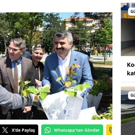
G
Ko
kat
G
X'de Paylaş
Whatsapp'tan Gönder