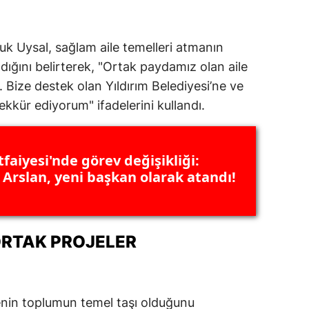
uk Uysal, sağlam aile temelleri atmanın
ığını belirterek, "Ortak paydamız olan aile
. Bize destek olan Yıldırım Belediyesi’ne ve
kkür ediyorum" ifadelerini kullandı.
faiyesi'nde görev değişikliği:
 Arslan, yeni başkan olarak atandı!
ORTAK PROJELER
nin toplumun temel taşı olduğunu