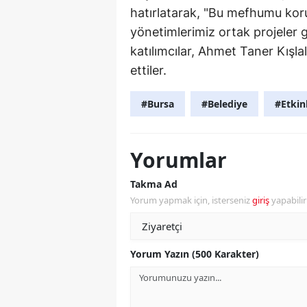
hatırlatarak, "Bu mefhumu kor
yönetimlerimiz ortak projeler 
katılımcılar, Ahmet Taner Kışla
ettiler.
#Bursa
#Belediye
#Etkin
Yorumlar
Takma Ad
Yorum yapmak için, isterseniz
giriş
yapabili
Yorum Yazın (500 Karakter)