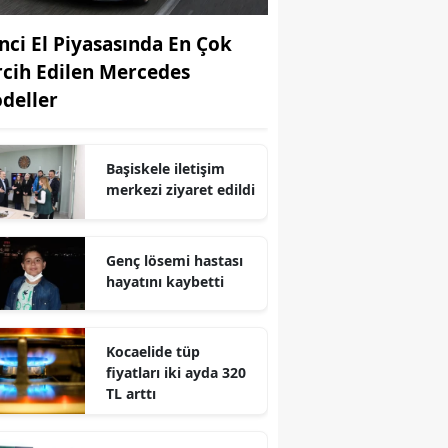
Edirne
inci El Piyasasında En Çok
Elazığ
rcih Edilen Mercedes
deller
Erzincan
Erzurum
Başiskele iletişim
Eskişehir
merkezi ziyaret edildi
Gaziantep
Genç lösemi hastası
Giresun
hayatını kaybetti
Gümüşhane
Kocaelide tüp
Hakkari
fiyatları iki ayda 320
TL arttı
Hatay
Isparta