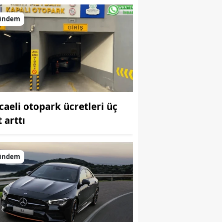
Bilecik
ündem
Bingöl
Bitlis
Bolu
Burdur
caeli otopark ücretleri üç
Bursa
 arttı
Çanakkale
Çankırı
ündem
Çorum
Denizli
Diyarbakır