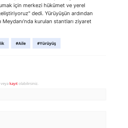
umak için merkezi hükümet ve yerel
geliştiriyoruz" dedi. Yürüyüşün ardından
lı Meydanı’nda kurulan stantları ziyaret
lik
#Aile
#Yürüyüş
r veya
kayıt
olabilirsiniz.