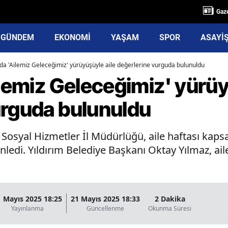
Gaze
GÜNDEM
EKONOMİ
YAŞAM
SPOR
ASAYİ
'da 'Ailemiz Geleceğimiz' yürüyüşüyle aile değerlerine vurguda bulunuldu
ilemiz Geleceğimiz' yürüy
urguda bulunuldu
ve Sosyal Hizmetler İl Müdürlüğü, aile haftası kap
ledi. Yıldırım Belediye Başkanı Oktay Yılmaz, ai
1 Mayıs 2025 18:25
21 Mayıs 2025 18:33
2 Dakika
Yayınlanma
Güncellenme
Okunma Süresi