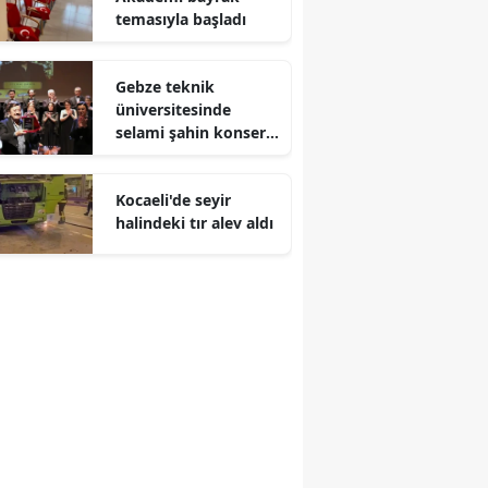
temasıyla başladı
Malatya
Manisa
Gebze teknik
üniversitesinde
Kahramanmaraş
selami şahin konseri
coşkuyla karşılandı
Mardin
Kocaeli'de seyir
Muğla
halindeki tır alev aldı
Muş
Nevşehir
Niğde
Ordu
Rize
Sakarya